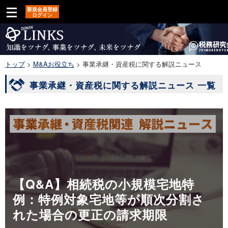
新規会員登録
ログイン
トップ
>
M&Aお役立ち
>
事業承継・資産税に関する解説ニュース
事業承継・資産税に関する解説ニュース 一覧
【Q&A】相続税の小規模宅地特
例：特例対象宅地等が順次分割さ
れた場合の更正の請求期限