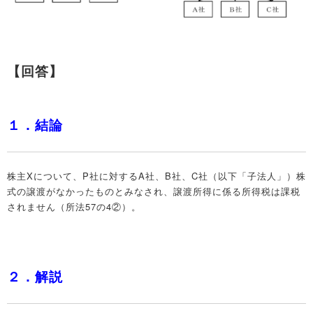
【回答】
１．結論
株主Xについて、P社に対するA社、B社、C社（以下「子法人」）株
式の譲渡がなかったものとみなされ、譲渡所得に係る所得税は課税
されません（所法57の4②）。
２．解説