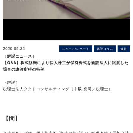
2020.05.22
ニュース/レポート
解説コラム
連載
［解説ニュース］
【Q&A】株式移転により個人株主が保有株式を新設法人に譲渡した
場合の譲渡所得の特例
〈解説〉
税理士法人タクトコンサルティング（中坂 克司／税理士）
【問】
当社グループは、個人株主Xが各社の株式を100%保有する同族会社