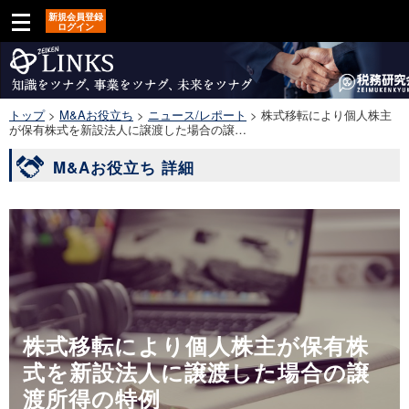
新規会員登録
ログイン
トップ
>
M&Aお役立ち
>
ニュース/レポート
>
株式移転により個人株主
が保有株式を新設法人に譲渡した場合の譲…
M&Aお役立ち 詳細
株式移転により個人株主が保有株
式を新設法人に譲渡した場合の譲
渡所得の特例