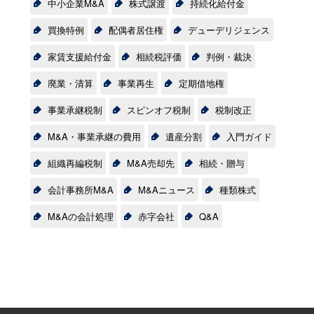
中小企業M&A
株式譲渡
持続化給付金
買換特例
配偶者居住権
デューデリジェンス
家賃支援給付金
相続税評価
判例・裁決
廃業・清算
事業再生
定期借地権
事業承継税制
スピンオフ税制
税制改正
M&A・事業承継の費用
遺産分割
入門ガイド
組織再編税制
M&A売却先
相続・贈与
会計事務所M&A
M&Aニュース
種類株式
M&Aの会計処理
赤字会社
Q&A