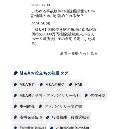
2026.06.08
いわゆる事故物件の相続税評価で10％
評価減の適用が認められるか？
2026.05.25
【Q＆A】相続空き家の敷地に係る譲渡
所得の3,000万円控除(被相続人が老人
ホーム退所後に子の自宅で死亡した場
合)
新着一覧をもっと見る
M＆Aお役立ちの注目タグ
M&A案件
M&Aの税金
PMI
M&A仲介会社・アドバイザリー会社
代償分割
事例解説
アドバイザリー契約書
表明保証条項
役員報酬・役員退職金
取得費加算特例
小規模宅地等の特例