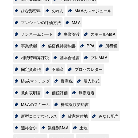
ひな形資料
のれん
M&Aのスケジュール
マンションの評価方法
M&A
ノンネームシート
事業譲渡
スモールM&A
事業承継
秘密保持契約書
PPA
所得税
相続時精算課税
基本合意書
プレM&A
固定資産税
不動産
プロセスレター
M&Aマッチング
資産税
属人株式
意向表明書
価値評価
無償返還
M&Aのスキーム
株式譲渡契約書
新型コロナウイルス
貸家建付地
みなし配当
適格合併
業種別M&A
土地