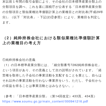
末以前１年間の取引金額により、その会社の日本標準産業分類上の
分類項目を調べ、これを基に国税庁が公表する「日本標準産業分類
の分類項目と類似業種比準価額計算上の業種目との対比表(平成29年
分)」（以下「対比表」・下記(2)②参照）により、業種目を判定し
ます。
（2）純粋持株会社における類似業種比準価額計算
上の業種目の考え方
①純粋持株会社の意義
（1）の日本標準産業分類には、「細分類番号7282純粋持株会社」
という項目があり、その意義として次の説明がされています。「経
営権を取得した子会社の事業活動を支配することを業とし、自らは
それ以外の事業活動を行わない事業所をいう。ただし、子会社から
の収益を得ることは事業活動とはみなさない。」
（参考：「日本標準産業分類」（第14回改定）433頁、434頁）
https://www.soumu.go.jp/main_content/000941216.pdf