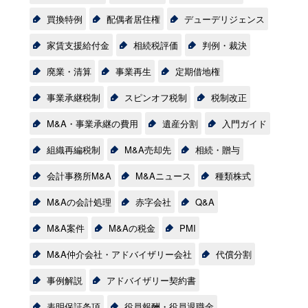
買換特例
配偶者居住権
デューデリジェンス
家賃支援給付金
相続税評価
判例・裁決
廃業・清算
事業再生
定期借地権
事業承継税制
スピンオフ税制
税制改正
M&A・事業承継の費用
遺産分割
入門ガイド
組織再編税制
M&A売却先
相続・贈与
会計事務所M&A
M&Aニュース
種類株式
M&Aの会計処理
赤字会社
Q&A
M&A案件
M&Aの税金
PMI
M&A仲介会社・アドバイザリー会社
代償分割
事例解説
アドバイザリー契約書
表明保証条項
役員報酬・役員退職金