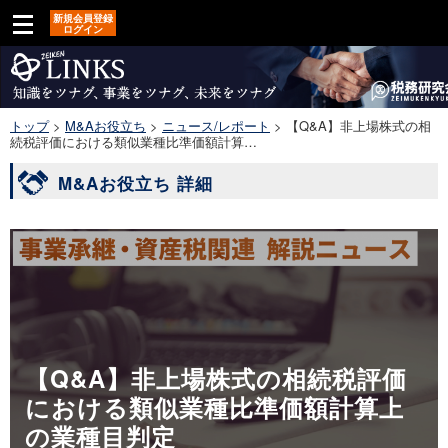
新規会員登録
ログイン
トップ
>
M&Aお役立ち
>
ニュース/レポート
>
【Q&A】非上場株式の相
続税評価における類似業種比準価額計算…
M&Aお役立ち 詳細
【Q&A】非上場株式の相続税評価
における類似業種比準価額計算上
の業種目判定