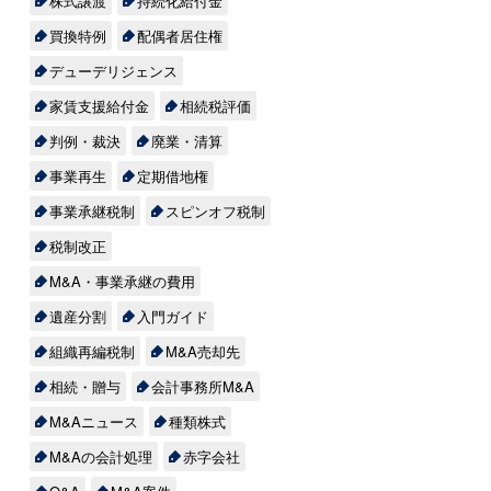
株式譲渡
持続化給付金
買換特例
配偶者居住権
デューデリジェンス
家賃支援給付金
相続税評価
判例・裁決
廃業・清算
事業再生
定期借地権
事業承継税制
スピンオフ税制
税制改正
M&A・事業承継の費用
遺産分割
入門ガイド
組織再編税制
M&A売却先
相続・贈与
会計事務所M&A
M&Aニュース
種類株式
M&Aの会計処理
赤字会社