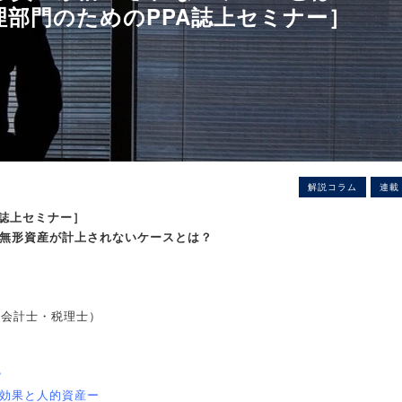
理部門のためのPPA誌上セミナー］
解説コラム
連載
A誌上セミナー］
も無形資産が計上されないケースとは？
公認会計士・税理士）
？
税効果と人的資産ー