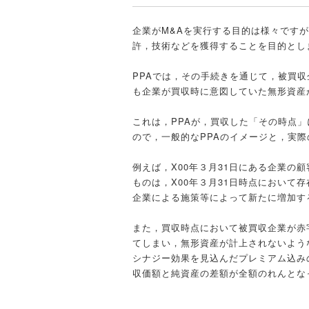
企業がM&Aを実行する目的は様々です
許，技術などを獲得することを目的とし
PPAでは，その手続きを通じて，被買
も企業が買収時に意図していた無形資産
これは，PPAが，買収した「その時点
ので，一般的なPPAのイメージと，実際
例えば，X00年３月31日にある企業の
ものは，X00年３月31日時点において
企業による施策等によって新たに増加す
また，買収時点において被買収企業が赤
てしまい，無形資産が計上されないよう
シナジー効果を見込んだプレミアム込み
収価額と純資産の差額が全額のれんとな