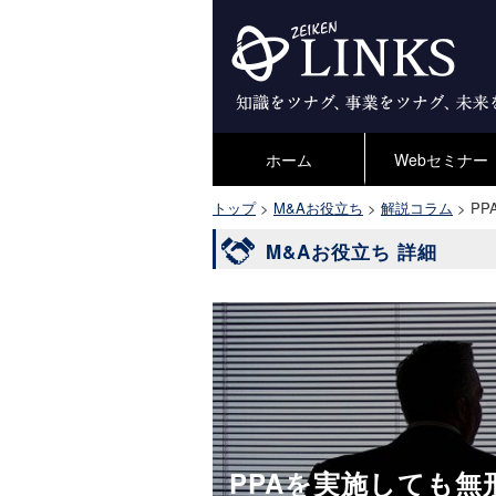
ホーム
Webセミナー
トップ
>
M&Aお役立ち
>
解説コラム
>
P
M&Aお役立ち 詳細
PPAを実施しても