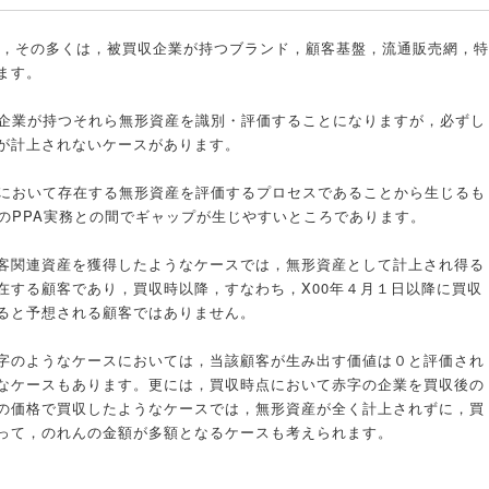
が，その多くは，被買収企業が持つブランド，顧客基盤，流通販売網，特
ます。
収企業が持つそれら無形資産を識別・評価することになりますが，必ずし
が計上されないケースがあります。
」において存在する無形資産を評価するプロセスであることから生じるも
のPPA実務との間でギャップが生じやすいところであります。
顧客関連資産を獲得したようなケースでは，無形資産として計上され得る
存在する顧客であり，買収時以降，すなわち，X00年４月１日以降に買収
ると予想される顧客ではありません。
字のようなケースにおいては，当該顧客が生み出す価値は０と評価され
なケースもあります。更には，買収時点において赤字の企業を買収後の
の価格で買収したようなケースでは，無形資産が全く計上されずに，買
って，のれんの金額が多額となるケースも考えられます。