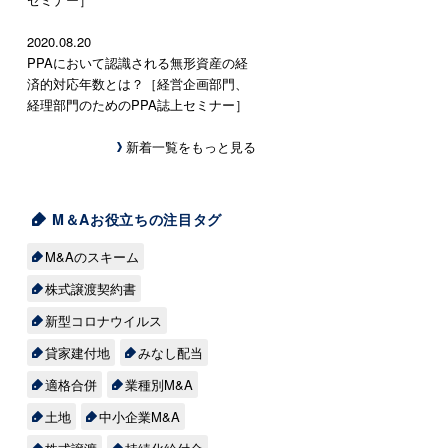
2020.08.20
PPAにおいて認識される無形資産の経
済的対応年数とは？［経営企画部門、
経理部門のためのPPA誌上セミナー］
新着一覧をもっと見る
M＆Aお役立ちの注目タグ
M&Aのスキーム
株式譲渡契約書
新型コロナウイルス
貸家建付地
みなし配当
適格合併
業種別M&A
土地
中小企業M&A