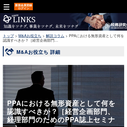
新規会員登録
ログイン
トップ
>
M&Aお役立ち
>
解説コラム
>
PPAにおける無形資産として何を
認識すべきか？［経営企画部門…
M&Aお役立ち 詳細
PPAにおける無形資産として何を
認識すべきか？［経営企画部門、
経理部門のためのPPA誌上セミナ