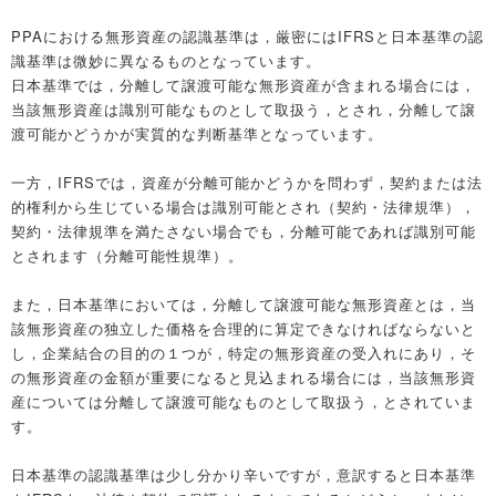
PPAにおける無形資産の認識基準は，厳密にはIFRSと日本基準の認
識基準は微妙に異なるものとなっています。
日本基準では，分離して譲渡可能な無形資産が含まれる場合には，
当該無形資産は識別可能なものとして取扱う，とされ，分離して譲
渡可能かどうかが実質的な判断基準となっています。
一方，IFRSでは，資産が分離可能かどうかを問わず，契約または法
的権利から生じている場合は識別可能とされ（契約・法律規準），
契約・法律規準を満たさない場合でも，分離可能であれば識別可能
とされます（分離可能性規準）。
また，日本基準においては，分離して譲渡可能な無形資産とは，当
該無形資産の独立した価格を合理的に算定できなければならないと
し，企業結合の目的の１つが，特定の無形資産の受入れにあり，そ
の無形資産の金額が重要になると見込まれる場合には，当該無形資
産については分離して譲渡可能なものとして取扱う，とされていま
す。
日本基準の認識基準は少し分かり辛いですが，意訳すると日本基準