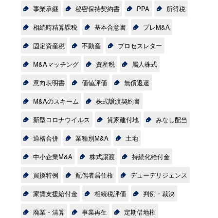
事業承継
秘密保持契約書
PPA
所得税
相続時精算課税
基本合意書
プレM&A
固定資産税
不動産
プロセスレター
M&Aマッチング
資産税
属人株式
意向表明書
価値評価
無償返還
M&Aのスキーム
株式譲渡契約書
新型コロナウイルス
貸家建付地
みなし配当
適格合併
業種別M&A
土地
中小企業M&A
株式譲渡
持続化給付金
買換特例
配偶者居住権
デューデリジェンス
家賃支援給付金
相続税評価
判例・裁決
廃業・清算
事業再生
定期借地権