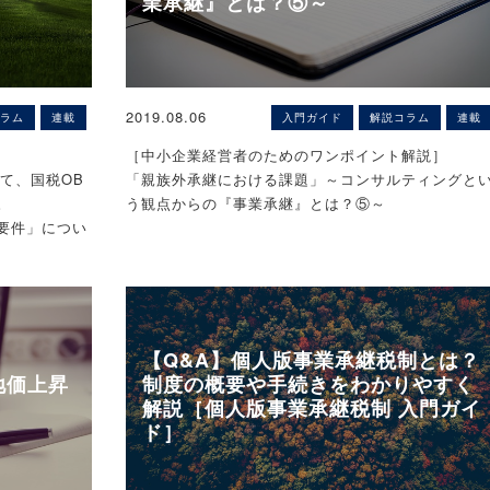
業承継』とは？⑤～
（6）2クリックで会計データからデータを切り出し
のは6日。
続人と生計を
ま何もしないと
会社のお好みの形式の経営管理データを一瞬にして
HISは7月11日にTOBを開始し、現在4.79％の所有割
等）の事業の
売り手サイド
ることができる。
合を45％まで高める計画。TOB期間は23日まで。ユ
地等（下図の
ことで平成30
ニゾ株価がTOB価格を上回る状態が続けば、株主の
でその宅地等
Ｍ＆Ａによる売り手の目的としては、選択と集中に
結果一部の仕訳以外99%が仕訳読込で 手入力はほぼ
くにとって市場売却した方が有利で、予定数の株式
2019.08.06
一定の要件を
ラム
連載
入門ガイド
解説コラム
連載
るノンコア事業の売却、事業再編、事業売却による
なくなりました。
買い付けることが困難とみられる。
の計算上、一
金調達、事業の売却によるリタイヤなどがあります
会計データも翌月8日程度には完成しています。
［中小企業経営者のためのワンポイント解説］
TOB価格の3100円はTOB公表前日の終値1990円に
て、その相続
の全額猶予や
が、最近は事業承継がらみのケースが多く発生して
て、国税OB
「親族外承継における課題」～コンサルティングと
55.78％のプレミアム（上乗せ）を加えた額。
をいいます
ります。
ACTニュー
会社様も経理人材を雇用することなく
。
う観点からの『事業承継』とは？⑤～
項を大幅に改
大幅なコストカット&属人的な業務に陥っていた体制
要件」につい
ズーム＜6694＞、音楽用電子機器の米国合弁販社
事業承継でＭ＆Ａを選択するのは、親族や役員・従
が改善され
コンサルティングという観点からみた「事業承継」
Zoom North Americaを子会社化
倍と一気に事業
員の中に後継者がいない場合に、事業自体をＭ＆Ａ
試算表も早く出ることになりました。
題した5回目として、第1回でご紹介したタイプB（
2019-08-09
特例の適用
売却するときに利用されます。
全性は高いものの親族内後継者がいない会社）に着
◆ズームは、持分法適用関連会社で音楽用電子機器
であることか
また、同時に売上データからセグメントデータも読
人の未処理欠
します。タイプBは、親族外の役員・従業員へ承継す
販売を手がける米Zoom North America,LLC（ニュ
地等の特例の
なりM&Aなど
我が国経営者の平均引退年齢は70歳超と言われてい
込んでいるため
るケースと、第三者へ売却するケースに分けられま
ヨーク州。売上高33億7000万円、営業利益4億2800
【Q&A】個人版事業承継税制とは？
すが、その中小企業経営者は245万人（全中小企業者
セグメント管理も実現することができました。
ついて
が、今回は、親族外の役員・従業員へ承継するケー
円、純資産10億3000万円）の株式17.3％を追加取得
地価上昇
制度の概要や手続きをわかりやすく
おける、居住
の60％）で、その半数の127万人が廃業を予定して
をご紹介いただきます。
し、子会社化（所有割合50.6％）することを決議し
解説［個人版事業承継税制 入門ガイ
地の上に存する
進捗し始めた
ると言われています。廃業予定の理由としては、そ
その結果、社長、常務と業績等について話を聞く時
た。
ド］
定居住用宅地
そも後継者がいない、あるいは後継者がいても継い
を十分に確保することができ、意思決定も早くなり
〈解説〉
ズームは2013年に北米の販売拠点として合弁でZoo
けることがで
くれない、が多数を占め、更に残念なことは廃業予
税理士法人髙野総合会計事務所 関場靖人／公認会
North Americaを設立した。米国の音楽用電子機器
り個人事業者
者のうち30％程度は健全な会社が存在することです