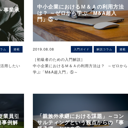
ワキ傘下の動物医薬品卸2社を子会社化、◇伊藤忠テ
うかの判断は、
当社に相談が来たのですが
中小企業におけるＭ＆Ａの利用方法
クノソリューションズ＜4739＞、インドネシアのIT
～事業承
債務者の資産
は？ ～ゼロから学ぶ「M&A超入
・贈与税の取
業Nusantara Compnet Integratorなど2社を子会社
でなく、債権
（1）経理人材はなかなか募集しても来ない
門」⑤～
ほか
の比較衡量、
（2）会社の営業事務や総務がしっかりされているの
他の債権者と
で、基本的な資料はそろっている。
米投資会社エリオットがユニゾ株をさらに買い増し
た債権者側の
所有割合7.71％に
念に従って総
INKS（運
上記の2点から当社で経理事務を一括で請け負うこと
2019-08-09
年12月24
にしました。
2019.08.08
ラム
連載
入門ガイド
解説コラム
連載
◆米投資会社エリオット・マネジメントがホテル事
られます。
結果下記の体制ができました。
とオフィス賃貸事業を手がけるユニゾホールディン
であった建物
［初級者のための入門解説］
ス株式の買い増しを続けている。エリオットが9日、
は遺言によ
に活用したい
中小企業におけるＭ＆Ａの利用方法は？ ～ゼロから
税基本通達9-
前日に続き関東財務局に提出した大量保有の変更報
建物」）の全
学ぶ「M&A超入門」⑤～
当するか否か
（1）売上・原価は販売管理システムから仕訳を読み
書によると、ユニゾ株の所有割合は1.09％高まり、
る権利（＝
同通達が寄附
込み
7.71％となった。ユニゾは旅行大手のエイチ・アイ
きます（民法
M&A実務の基礎ポイントを、わかりやすく解説する
失負担等をし
（2）預金はFintech機能で自動計上
エス（HIS）から敵対的TОB（株式公開買い付け）
孝介／税理
「ゼロから学ぶ『M&A超入門』」シリーズ。
になることが
（3）現金は現金出納帳のエクセルから読み込み
仕掛けられているが、ユニゾ株価はTOB価格の3100
今回は、「中小企業におけるＭ＆Ａの利用方法は？
めやむを得ず
（4）給与は勤怠データと修正事項だけお伝えいただ
円を上回る高値圏で推移している。
宅地等の特例
について解説いたします。
とについて相
き当社で計算し、振込データ作成→社長に確認承認
9日のユニゾ株の終値は2日続落し、前日比285円安
検討すること
ただく 会計データは給与計算システムから自動連動
3400円。7月30日（3430円）以来の安値となったが
従業員引
「親族外承継における課題」～コン
〈解説〉
題となってい
、9-4-1が
（5）様々な証憑請求書はチャットワークに会社の人
TOB価格よりもなお1割程度高い水準にある。エリオ
により取得し
務事例解
サルティングという観点からの『事
公認会計士・税理士 植木康彦（Ginza会計事務所）
わち寄附金と
に貼っていただき当社で確認読込
ットによるユニゾ株の新規保有（5.51％）が判明し
をいう。以下