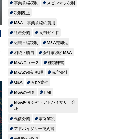
、
事業承継税制
スピンオフ税制
作
税制改正
M&A・事業承継の費用
多
よ
を
遺産分割
入門ガイド
資
組織再編税制
M&A売却先
お
い
相続・贈与
会計事務所M&A
M&Aニュース
種類株式
業
と
M&Aの会計処理
赤字会社
で
健
Q&A
M&A案件
目
の
み
M&Aの税金
PMI
ー
ま
す
万
M&A仲介会社・アドバイザリー会
ス
社
い
も
代償分割
事例解説
間
で
、
m
アドバイザリー契約書
定
計
市
。
表明保証条項