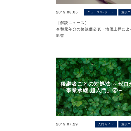
[質問]
居住建物の敷地の所有権についても、そ
は置き去りにされていました。
「Ａ社」は「Ｂ社」を吸収合併する予定
住建物に被相続人と同居していた等の要
法人と異なり事業資産と家計資産が明確
2019.08.05
ニュース/レポート
解説コ
有は50％超（100％ではない）で、適格
とにより、特定居住用宅地等として小規
いないなどの懸念点があったためです。
「金銭不交付要件」「支配関係継続要件
［解説ニュース］
例の適用を受けることができます（租税
要件」は満たしています。しかし、「従
令和元年分の路線価公表・地価上昇によ
条の4第1項、第3項2号・財務省「平成3
しかし、個人事業者209万人のうち150
件」を満たすかどうかの判断で悩んでい
影響
年度税制改正の解説」539頁）。
が
社」と「Ｂ社」の雇用形態が異なるので
70歳以上と高齢化は法人事業者より深
業者は合併までに一度退職金を支払って
〈解説〉
3．配偶者居住権等と相続税の物納
に対し平成31年税制改正では
い「Ａ社」で再雇用をしたいと思います
税理士法人タクトコンサルティング（厚
個人版事業承継税制が創設されることに
法（適格要件を満たす）はあるのでしょ
理士）
（1）相続税の物納の概要
相続税法は、納税義務者が延納によって
基本的には法人版の事業承継税制と同様
[回答]
１．路線価4年連続上昇
することを困難とする事由がある場合に
ークとなっています。
１ 適格合併
許可を受けることにより、その納付を困
後継者ごとの対処法 ～ゼロ
(1) 適格合併の要件
国税庁は7月1日、令和元年分の路線価
を限度として金銭以外の一定の財産による
「事業承継 超入門」②～
法人税法上、次のいずれかに該当する合
価図を同庁のホームページで公表しまし
が認められています（同41条第1項）。
・承継計画は5年間で提出
人の株主等に合併法人株式又は合併親法
http://www.rosenka.nta.go.jp/
相続税の物納に充てることができる財産
れか一方の株式又は出資以外の資産が交
とは、原則、納税義務者の相続税の課税
・贈与相続開始期間は約10年間
のは適格合併に該当します（法人税法2
全国の平均路線価は4年連続で上昇傾向
礎となった相続財産（相続時精算課税の
上昇率は前年対比で平成30年分の「＋0.
財産を除く。）で、日本国内に所在する
・事業用資産は、土地建物は一定面積ま
イ その合併に係る被合併法人と合併法
2019.07.29
入門ガイド
解説コ
る「＋1.3%」となりました。現在国税
定のものをいい、譲渡制限が付されてい
減価償却資産は
全支配関係がある場合の当該合併（法人