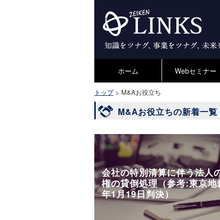
ホーム
Webセミナー
トップ
>
M&Aお役立ち
M&Aお役立ちの新着一覧
会社の特別清算に伴う法人
権の貸倒処理（参考:東京地
年1月19日判決）