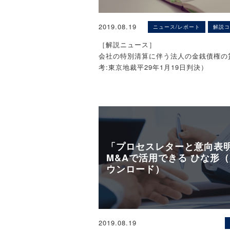
2019.08.19
ニュース/レポート
解説コ
［解説ニュース］
会社の特別清算に伴う法人の金銭債権の
考:東京地裁平29年1月19日判決）
〈解説〉
税理士法人タクトコンサルティング（亀
理士）
「プロセスレターと意向表
1. はじめに
M&Aで活用できる ひな形
ウンロード）
特別清算とは、会社法上の制度で、解散
株式会社について債務超過の疑いがある
所の命令により開始され、その監督のも
（特別の）清算手続であり（会社法510条
外）、協定型と個別和解型があります。
2019.08.19