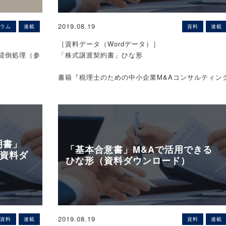
2019.08.19
ラム
連載
資料
連載
［資料データ（Wordデータ）］
貸倒処理（参
「株式譲渡契約書」ひな形
書籍『税理士のための中小企業M&Aコンサルティン
実務』掲載資料データ!
M&Aに関する各種契約書等
山 孝之／税
のひな形データ公開中！
［サンプル（イメージ）］
明書」
「基本合意書」M&Aで活用できる
（資料ダ
ひな形（資料ダウンロード）
枚数：計9枚（A4サイズ）
後・清算中の
場合等に裁判
とで行われる
［ご利用にあたって］
～574条
※本ページのひな形は、あくまでも一例となっており
2019.08.19
資料
連載
資料
連載
ます。使用する内容にあわせて、文言などを適切に