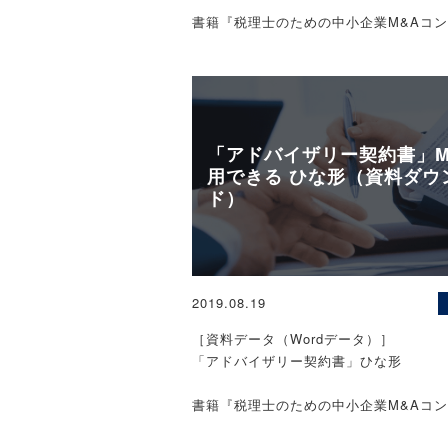
※契約書等のひな形の使用結果について
書籍『税理士のための中小企業M&Aコ
これに対し、債権者が少数の場合（特に
式会社税務研究会は一切の責任を負いか
実務』掲載資料データ!
M&Aに関する
親会社などその関係者のみが債権者であ
了承ください。
のひな形データ公開中！
定に代え、協定よりコストや迅速性で勝
※本ページは、予告なく公開を終了する
解」により清算が行われる場合がありま
います。
は、一部弁済と引き換えに残債免除とす
［サンプル（イメージ）］
的で、裁判所の許可により効力が生じます
「アドバイザリー契約書」M
条①4）。
用できる ひな形（資料ダウ
ド）
枚数：計2枚（A4サイズ）
ここで留意すべきは、特別清算により切
金銭債権につき、9-6-1がその(2)該当
て損金の額に算入することを認めるのは
［ご利用にあたって］
定により免除される（切り捨てられる）
【中小零細企業のM&Aなら、ZEIKEN L
※本ページのひな形は、あくまでも一例
除額に限っており、個別和解による免除
営：税務研究会）にご相談ください。】
2019.08.19
ます。使用する内容にあわせて、文言な
額はこの(2)に当たらないということで
※秘密厳守で対応いたします。
加・修正・削除してご利用ください。法
［資料データ（Wordデータ）］
ず、同通達(2)の文言上、そこに個別和
される場合もございますので、ご使用の
「アドバイザリー契約書」ひな形
読みとれないことから明らかであるとい
専門家に相談することをお勧めします。
れを措いても、個別和解は、協定の裁判
※契約書等のひな形の使用結果について
書籍『税理士のための中小企業M&Aコ
とは別個の手続で、当事者間の公平を担
式会社税務研究会は一切の責任を負いか
実務』掲載資料データ!
M&Aに関する
通常の合理性のない馴れ合い的な和解を
了承ください。