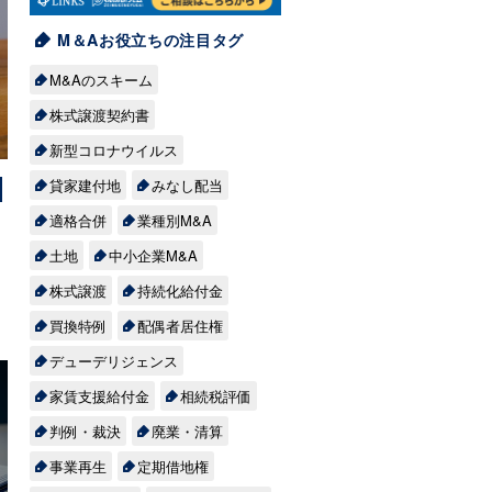
企
M＆Aお役立ちの注目タグ
化
M&Aのスキーム
株式譲渡契約書
、
新型コロナウイルス
貸家建付地
みなし配当
業
グ
適格合併
業種別M&A
土地
中小企業M&A
告
株式譲渡
持続化給付金
・
買換特例
配偶者居住権
を
デューデリジェンス
」
家賃支援給付金
相続税評価
い
の
判例・裁決
廃業・清算
、
事業再生
定期借地権
た