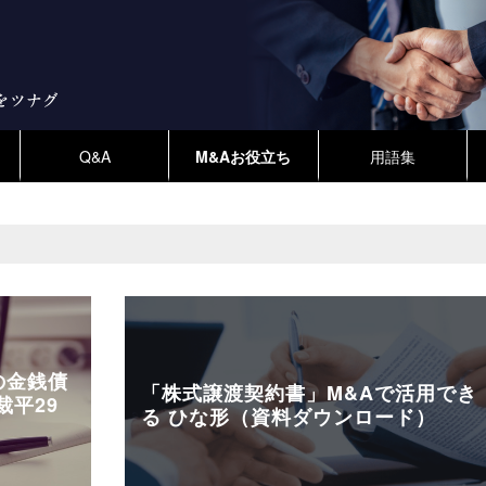
Q&A
M&Aお役立ち
用語集
の金銭債
「株式譲渡契約書」M&Aで活用でき
裁平29
る ひな形（資料ダウンロード）