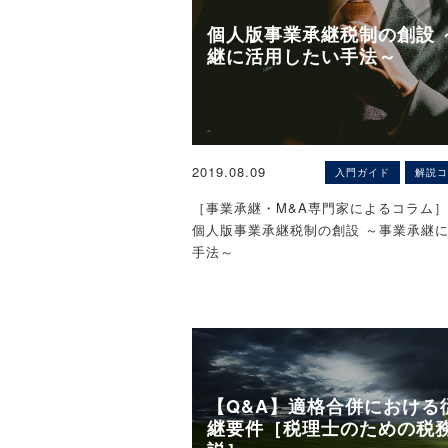
す。この(4)の「場合」に該当するかど
［関連解説］
個人版事業承継税制の創設 
金銭債権の弁済の可能性の判断につき「
■配偶者居住権が消滅した場合の相続税
継に活用したい手法～
状況、支払能力等の債務者側の事情だけ
扱い
回収に必要な労力、債権額と取立費用と
■配偶者居住権等の評価
債権回収を強行することによって生ずる
のあつれき等による経営的損失等といっ
事情、経済的環境等も踏まえ、 社会通
【中小零細企業のM&Aなら、ZEIKEN L
1.配偶者居住権の意義
合的に判断されるべき」と判示した平成16
営：税務研究会）にご相談ください。】
2019.08.09
入門ガイド
解説コ
日の最高裁判決に沿って行うべきと考え
※秘密厳守で対応いたします。
被相続人の死亡時にその被相続人の財産
［事業承継・M&A専門家によるコラム］
に居住していた配偶者は、遺産分割また
個人版事業承継税制の創設 ～事業承継
この(4)にも当たらない場合は、別の法人
り、その居住していた建物（以下「居住
手法～
4-1により、法人税法37条の寄附金に該
部につき無償で居住したり賃貸したりす
の判断をすることになります。つまり、
「配偶者居住権」）を取得することがで
〈解説〉
金に当たらない要件として示す「その損
1028条第1項）。
ビジネス・ブレイン税理士事務所（畑中
なければ今後より大きな損失を蒙ること
士）
社会通念上明らかであると認められるた
2．配偶者居住権等と相続税の小規模
その損失負担等をするに至った等そのこ
当な理由があると認められる」か否かを
（1）小規模宅地等の特例の概要
【Q&A】適格合併における
日本の中小企業では事業承継が喫緊の課
になりますが、この(4)に当たらない場合は
小規模宅地等の特例とは、個人が相続等
継要件［税理士のための税
ます。
示す要件も満たさないことが多い、すな
た宅地（土地又は土地の上に存する権利