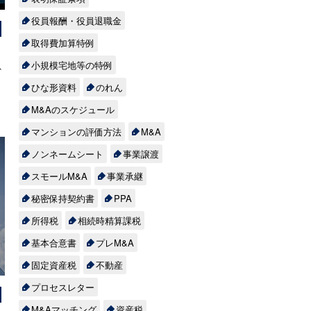
、
ュ
を
役員報酬・役員退職金
え
、
減
取得費加算特例
ん
業
小規模宅地等の特例
か
え
ひな形資料
のれん
自
守
企
の
M&Aのスケジュール
ッ
モ
マンションの評価方法
M&A
か
保
」
ノンネームシート
事業譲渡
わ
万
の
化
スモールM&A
事業承継
し
必
秘密保持契約書
PPA
る
を
設
所得税
相続時精算課税
う
基本合意書
プレM&A
い
も
ー
固定資産税
不動産
、
。
プロセスレター
り
り
と
入
M&Aマッチング
資産税