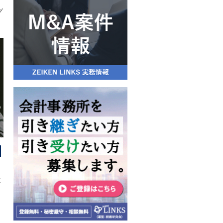
グ
ご
追
等
の
験
ご
税