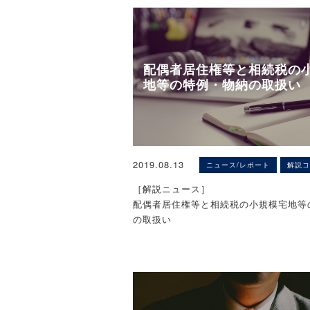
のひな形データ公開中！
の規定もないため、たとえば、親会社と
※本ページは、予告なく公開を終了する
当事者の場合、いかようにも和解（債務
います。
ができます。よって、個別和解による債
［サンプル（イメージ）］
によるそれと同等に扱うことは不合理で
配偶者居住権等と相続税の
以上の通り、協定型ではなく個別和解型
地等の特例・物納の取扱い
枚数：計4枚（A4サイズ）
続が多く利用されているとしても、特別
りさえすれば、子会社の整理に関する親
（債務免除）額を無条件に損金の額に算
［ご利用にあたって］
ではありません。基本通達が、特別清算
【中小零細企業のM&Aなら、ZEIKEN L
※本ページのひな形は、あくまでも一例
切り捨てについて協定によるものである
営：税務研究会）にご相談ください。】
2019.08.13
ニュース/レポート
解説コ
ます。使用する内容にあわせて、文言な
貸倒損失として損金算入を認めようとし
※秘密厳守で対応いたします。
加・修正・削除してご利用ください。法
は合理性があり、それを満たすことが必
［解説ニュース］
される場合もございますので、ご使用の
配偶者居住権等と相続税の小規模宅地等
専門家に相談することをお勧めします。
以上の通り、個別和解による免除額は上記
の取扱い
※契約書等のひな形の使用結果について
当たりませんが、個別和解による債務免
式会社税務研究会は一切の責任を負いか
が貸倒損失として損金算入を認める4つ
〈解説〉
了承ください。
て挙げる「(4)債務者の債務超過の状態
税理士法人タクトコンサルティング（山
※本ページは、予告なく公開を終了する
し、その金銭債権の弁済を受けることが
士）
います。
められる場合において、その債務者に対
明らかにされた債務免除額」に当たる余