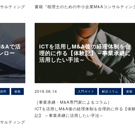
、著者及び株
※契約書等のひな形の使用結果について、著者及び株
ンサルティング
書籍『税理士のための中小企業M&Aコンサルティン
、清算会社の
ねますのでご
式会社税務研究会は一切の責任を負いかねますので
各種契約書等
実務』掲載資料データ!
M&Aに関する各種契約書等
る場合）、協
了承ください。
のひな形データ公開中！
る「個別和
可能性がござ
※本ページは、予告なく公開を終了する可能性がござ
す。個別和解
います。
る場合が一般
［サンプル（イメージ）］
（同法535
&Aで活
ICTを活用しM&A後の経理体制を合
ンロー
理的に作る【体験記】～事業承継に
活用したい手法～
枚数：計1枚（A4サイズ）
り捨てられた
の貸倒損失とし
、あくまで協
［ご利用にあたって］
場合のその免
INKS（運
【中小零細企業のM&Aなら、ZEIKEN LINKS（運
となっており
※本ページのひな形は、あくまでも一例となっており
（切り捨て）
営：税務研究会）にご相談ください。】
2019.08.14
資料
連載
入門ガイド
解説コラム
連載
どを適切に追
ます。使用する内容にあわせて、文言などを適切に
す。それは、ま
※秘密厳守で対応いたします。
令等は改正等
加・修正・削除してご利用ください。法令等は改正
［事業承継・M&A専門家によるコラム］
解も含むことは
際には法律の
される場合もございますので、ご使用の際には法律
ICTを活用しM&A後の経理体制を合理的に作る【体
えますが、そ
専門家に相談することをお勧めします。
記】 ～事業承継に活用したい手法～
所による認可
、著者及び株
※契約書等のひな形の使用結果について、著者及び株
ンサルティング
保する、又は
ねますのでご
式会社税務研究会は一切の責任を負いかねますので
各種契約書等
畑中孝介先生（ビジネス・ブレイン税理士事務所／
修正するため
了承ください。