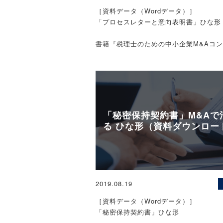
2. 特別清算の2類型と特別清算に伴う
［資料データ（Wordデータ）］
法人税基本通達9-6-1(2)とその他の通達
「プロセスレターと意向表明書」ひな形
表題の通達9-6-1 (2)は、法人の有する
書籍『税理士のための中小企業M&Aコ
る金銭債権の額のうち、「特別清算に係
実務』掲載資料データ!
M&Aに関する
の決定があった場合において、この決定
のひな形データ公開中！
てられることとなった部分の金額」は、
生した日の属する事業年度において貸倒
の額に算入する」旨を定めています。
［サンプル（イメージ）］
「秘密保持契約書」M&Aで
ここでいう「協定」とは、会社法563条
る ひな形（資料ダウンロー
従って行われる手続きで、清算会社と協
枚数：計3枚（A4サイズ）
般債権者のこと）との間で、清算会社が
弁済をすること及び協定債権者は弁済を
った部分を免除することを取り決めるこ
［ご利用にあたって］
社が債権者集会に対して協定の申し出を
※本ページのひな形は、あくまでも一例
2019.08.19
集会において法定の要件を満たす同意を
ます。使用する内容にあわせて、文言な
さらに、裁判所の認可の決定を得て成立
加・修正・削除してご利用ください。法
［資料データ（Wordデータ）］
ます。協定が成立するとそれに同意しな
される場合もございますので、ご使用の
「秘密保持契約書」ひな形
も拘束されます。
専門家に相談することをお勧めします。