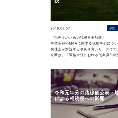
説］
なる場合が多いと考えられます。
「宅地等」。）のうち被相続人又は被相
社長の平均年齢は68歳となり、このま
ーにしていた被相続人の親族（被相続人
127万社もの
用又は居住の用に供されていた一定の宅
中小企業が消滅するかもしれないという
4区分）について、相続税の申告期限ま
年度税制改正で
2019.08.07
を保有し、事業や居住の用に供するなど
解説コ
特例事業承継税制が創設されました。
満たす場合は、被相続人等に係る相続税
［税理士のための税務事例解説］
定の面積（限度面積）までの部分につい
この特例事業承継税制は、相続税贈与税
事業承継やM&Aに関する税務事例につい
税の課税価格を次のとおり減額する特例
雇用確保要件の緩和、
税理士法人タクトコンサルティング 「T
税理士が解説する事例研究シリーズです
（租税特別措置法69条の4）。
倒産廃業時の価格の引き下げなど懸案事
ス」（2019/08/19）より転載
今回は、「適格合併における従業員引継
善され、
てです。
事業承継計画の申請件数は例年の約10
（2）配偶者居住権等と小規模宅地等の
承継税制の適用が増加しています。
［関連解説］
配偶者居住権自体は、建物に関する権利
■【Q&A】適格合併の適否及び被合併法
ら、宅地等に係る特例である、小規模宅
また、特例事業承継税制の創設が契機と
損金の引継ぎ制限
適用を受けることはできません。
の事業承継も
■【Q&A】合併における税制適格要件に
令和元年分の路線価公表・
配偶者が配偶者居住権を取得した場合に
一気に加速した感じがあります。
による相続税への影響
建物の敷地の利用権は、前述(1)の「土
（私の肌感覚では以前の2-3倍の案件が
権利」に該当することから、上図④の特
イメージです）
等として小規模宅地等の特例の適用を受
きます。
一方で上記の対策は法人に限定されてお