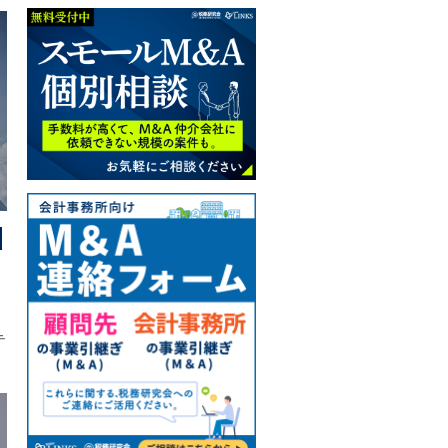
た
業
て
験
ン
、
テ
ク
ズ
こ
テ
。
イ