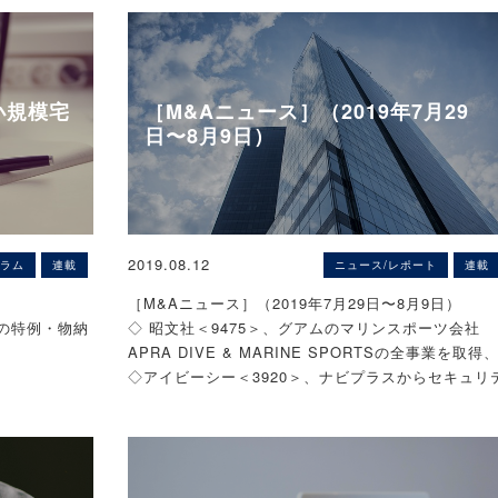
理士）に、「M&A後の経理体制」についてご解説い
子会社のみが
可能性がござ
※本ページは、予告なく公開を終了する可能性がござ
だきます。ぜひご参考にしてみてください。
免除）の合意
います。
務免除を協定
〈解説〉
す。
ビジネス・ブレイン税理士事務所（畑中孝介／税理
小規模宅
［M&Aニュース］（2019年7月29
士）
の特別清算手
日〜8月9日）
清算手続であ
会社の負担
入できるわけ
シリーズ事業承継の活用手法として、中小企業の事
による債権の
承継や財産の分散防止に効果的な信託などを解説し
INKS（運
【中小零細企業のM&Aなら、ZEIKEN LINKS（運
となっており
ことを要件に
いますが、今回は
「M&A後の経理体制を作る」【体
営：税務研究会）にご相談ください。】
2019.08.12
ラム
連載
ニュース/レポート
連載
どを適切に追
ていることに
記】
をお送りします。
※秘密厳守で対応いたします。
令等は改正等
要です。
［M&Aニュース］（2019年7月29日〜8月9日）
際には法律の
の特例・物納
◇ 昭文社＜9475＞、グアムのマリンスポーツ会社
通達の(2)に
今年3月にお客様の依頼で、M&Aのデューデリジェ
APRA DIVE & MARINE SPORTSの全事業を取得
、著者及び株
除は、同通達
スを行い5月に買収実施しました。
◇アイビーシー＜3920＞、ナビプラスからセキュリ
ねますのでご
目の類型とし
売上10億円の製造業の会社です。
ィー事業を取得、◇第一交通産業＜9035＞、戸畑タ
が相当期間継続
崎信義／税理
シーの事業を取得、◇アイモバイル＜6535＞、「パ
可能性がござ
できないと認
その会社は社長と経理の奥様が一緒にご引退される
ルde懸賞」シリーズなどスマホゲームアプリのオー
し書面により
とになりましたので、経理の後釜を探す予定でした
を子会社化、◇サーラコーポレーション＜2734＞、
地は残りま