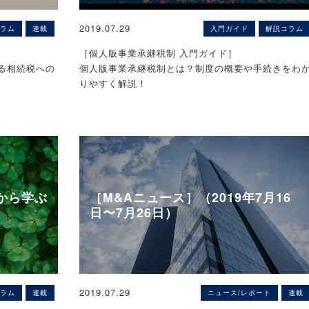
会社の社長常務のお好みのセグメントデータも2クリ
士
場は世界最大で、ズームの連結売上高の35％を占め
の取得者が居
ックでリアルタイムに見ることができ経営陣のコミ
です。株式保
北米販売拠点の重要性が増している。過半数の株式
件を満たすこ
に分離されて
いわずもがな我が国経済は中小零細企業によって支
2019.07.29
ラム
連載
入門ガイド
解説コラム
ニケーションも活発化し、大変喜ばれています。
要因として
取得し、経営権を掌握することで北米市場を深耕し
模宅地等の特
られていると言っても過言でなく、中小零細企業の
」「事業継続
【親族外の役員・従業員への承継】
「ズーム」のブランド価値向上につなげる。
［個人版事業承継税制 入門ガイド］
特別措置法69
少はやがて日本株式会社の終焉を意味する大問題で
ICTの活用で経理は1社一人もいらない時代
になった
業者引継要
親族の中に適切な後継者がいない場合、役員又は従
取得価額は非公表。取得予定日は2020年1月30日。
る相続税への
個人版事業承継税制とは？制度の概要や手続きをわ
1（令和元）
万人（73％）
す。
ですね！
ます。「Ａ
員の中から後継候補者を選んで承継させることが考
りやすく解説！
「Ｂ社」の従
られます。親族外の役員に経営を委任し、所有権（
エコモット＜3987＞、暖房設備機器・空調設備の保
刻でして、それ
他方、いつの時代にもやる気のある起業家や元気な
退職してもら
社株式）は引き続き保有し続ける場合（所有と経営
管理を主力とするストークを子会社化
［監修］
業が存在することも事実であり、かれらとうまくマ
。何か良い方
分離）も考えられますが、機動性の低下、経営者の
2019-08-09
地満里 ／税
税理士法人山田＆パートナーズ 税理士 北澤淳 氏
なりました。
チングできれば廃業を免れることも可能となるので
うか。
チベーションや将来オーナーに生じる相続等の問題
◆エコモットは、暖房設備機器・空調設備の製造や
す。
「ビジネスブレイン月間メルマガ（2018/11/20号）
ら、所有と経営の一致を維持するのが望ましいと言
守管理を主力とするストーク（札幌市。売上高8700
【目次】
も金銭で納付
のフレームワ
より一部修正のうえ掲載
れています。所有と経営を一致させることは、会社
円、営業利益△1200万円）の全株式を取得し子会社
１、個人版事業承継税制とは？
、税務署長の
支配権を移転することを意味するため、その手法と
することを決議した。
２、どういった場合に適用を受けられるの？納税が
難とする金額
から学ぶ
［M&Aニュース］（2019年7月16
て株式譲渡が典型です。親族外の役員へ株式譲渡す
ストークは2013年設立で、北海道を地盤に商業施設
要になる場合とは？
を記載した路線
納税(物納)
買い手サイド
日〜7月26日）
併で被合併法
手法（自社株式の買取）を
はじめ公共施設、学校、医療・福祉施設向けに暖房
３、猶予税額や納税額はどのように計算するの？
た。
人株式のいず
「MBO（ManagementBuyout）」
、従業員へ株式譲
備機器などの導入実績を積んでいる。
４、会社の事業承継税制とは何が違う？
（物納財産）
Ｍ＆Ａの買い手は、一昔前はファンドが多かったよ
付されないも
渡する手法を
「EBO（EmployeeBuyout）」
などと
エコモットは融雪システム遠隔監視システム「ゆり
５、適用を受けるための手続きは？
価格計算の基
ですが、今日では事業会社や個人起業家など、プレ
十二の八）。
います。
っと」を手がけるが、これまで集合住宅向けが中心
６、個人事業承継計画とは？いつまでに？どこに提
にあり、その
適用を受ける
ヤーが多様化しています。それでは買い手の目的は
【親族外承継における課題】
で、商業施設などへの展開を今後の課題としている
出？
7%」を上回
もののうち一
で、その他の
何でしょうか。一般的には以下のように言われてお
人との間に完
親族外承継において最も課題として以下の２つがあ
2019.07.29
ストークを傘下に取り込むことで、商業施設を中心
ラム
連載
ニュース/レポート
連載
７、個人版事業承継税制に関する書類などはどこで
庁のホームぺ
る株式など一
ます。
税法2十二の
ます。
した新たな需要を開拓する。