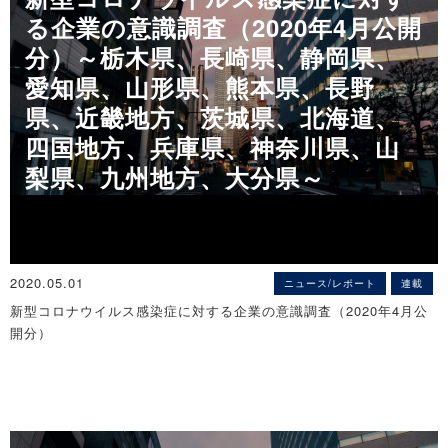
正社員が「不足」は28.5％、「過剰」と同水準に低下
～従業員の健康や感染症予防対策を優先しながら企業活動の再開を
る企業の意識調査（2020年4月公開
～企業の人手不足感が大きく変化、30％未満は6年9カ月ぶり～
目指す～
分）～栃木県、長崎県、静岡県、
※詳細は
こちら
※詳細は
こちら
愛知県、山形県、熊本県、長野
◇埼玉県「人手不足に対する企業の意識調査」（2020年4月）
県、近畿地方、茨城県、北海道、
正社員・非正社員とも人手「不足」が大幅に減少
情報提供元（出所）：株式会社帝国データバンク
四国地方、兵庫県、神奈川県、山
～ 正社員・非正社員とも「過剰」が大幅に増加 ～
※詳細は
こちら
梨県、九州地方、大分県～
◇愛知県「人手不足に対する企業の意識調査」（2020年4月）
情報提供元（出所）：株式会社帝国データバンク
正社員「過剰」が2.6倍増、人手不足感は急速に後退
～ 「製造」「卸売」は過剰が不足を上回る ～
※詳細は
こちら
2020.05.01
ニュース/レポート
連載
新型コロナウイルス感染症に対する企業の意識調査（2020年4月公
◇九州地方「人手不足に対する企業の意識調査」（2020年4月）
開分）
企業の人手不足感は急激に低下
～新型コロナウイルスの影響などで人手が過剰とする企業は前年同
月比11.9ポイント増加～
[関連情報]
※詳細は
こちら
■「M&Aの検討段階における新型コロナウイルス等による影響」と
は？