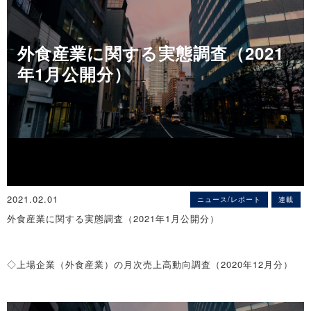
ているものの、一部地域では「まん延防止等重点措置」が適用され
るなど、収束の時期は未だ鮮明には見えていない。一方で、2020年
から延期となった東京五輪・パラリンピックの開催や5Gの本格的な
外食産業に関する実態調査（2021
普及などによる景気回復が期待されている。
年1月公開分）
そこで、帝国データバンクは、2021年度の業績見通しに関する企業
の意識について調査を実施した。本調査は、TDB景気動向調査2021
年3月調査とともに行った。
※調査期間は2021年3月18日～3月31日、調査対象は全国2万3,703
社、有効回答企業数は1万1,261社（回答率47.5％）。なお、業績見
通しに関する調査は2009年2月以降、毎年実施し、今回で13回目
※本調査における詳細データは景気動向オンライン
（https://www.tdb-di.com）に掲載している
2021.02.01
ニュース/レポート
連載
※詳細は
こちら
外食産業に関する実態調査（2021年1月公開分）
◇上場企業（外食産業）の月次売上高動向調査（2020年12月分）
忘年会など年末需要消失、各社減少幅拡大
～ 65社中10社で前年同月の半分以下に ～
情報提供元（出所）：株式会社帝国データバンク