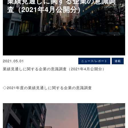
業績見通しに関する企業の意識調
そこで、帝国データバンクは、事業承継に関する企業の見解につい
査（2021年4月公開分）
て調査を実施した。本調査は、TDB景気動向調査2021年5月調査と
ともに行った。
■調査期間は2021年5月18日～31日、調査対象は全国2万3,724社
で、有効回答企業数は1万1,242社（回答率47.4％）。なお、事業承
継に関する調査は、2017年10月、2020年8月に続き、今回で3回目
■本調査の詳細なデータは景気動向オンライン（https://www.tdb-
di.com）に掲載している
2021.05.01
ニュース/レポート
連載
※詳細は
こちら
業績見通しに関する企業の意識調査（2021年4月公開分）
◇2021年度の業績見通しに関する企業の意識調査
2021年度の業績、収益の増減予想は拮抗
～ 資金繰りの苦しさは「個人向けサービス業」で鮮明に ～
情報提供元（出所）：株式会社帝国データバンク
国内景気は、新型コロナウイルスの影響により経済活動が左右され
る状況が続いている。緊急事態宣言は解除され、ワクチン接種や新
しい生活様式に対応した需要創出など徐々に明るい兆しも見え始め