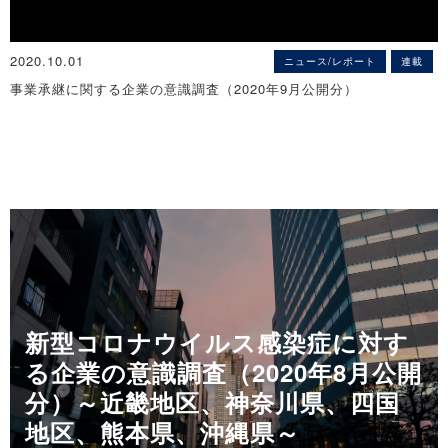
※詳細は
こちら
後継者不在率75.3％、全国で3番目に高く
～ 社長年齢が60歳以上の企業では5割強を占める ～
◇茨城県「事業承継に関する企業の意識調査」（2020年10月公開
※詳細は
こちら
2020.10.01
ニュース/レポート
連載
分）
事業承継に関する企業の意識調査（2020年9月公開分）
県内企業の70.4％が事業承継を「経営上の問題」と認識
◇島根県「後継者問題に関する実態調査」（2020年12月公開分）
～ 4割の県内企業で事業承継の計画がありながらも、約半数は未着
後継者不在率73.5％、全国で4番目に高く
手 ～
～ 社長年齢が60歳以上の企業でも5割を超える ～
※詳細は
こちら
※詳細は
こちら
◇事業承継に関する企業の意識調査（2020年9月公開分）
企業の67.0％が事業承継を経営上の問題と認識
◇千葉県「事業承継に関する企業の意識調査」（2020年10月公開
◇鳥取県「後継者問題に関する実態調査」（2020年12月公開分）
～ 新型コロナを機に事業承継への関心が高まった企業は8.9％に ～
分）
後継者不在率77.9％、全国で2番目に高く
※詳細は
こちら
企業の66.6％が事業承継を経営上の問題と認識
～ 社長年齢が60歳以上でも約6割を占める ～
～ 新型コロナを機に事業承継への関心が高まった企業は7.9％ ～
※詳細は
こちら
※詳細は
こちら
◇岡山県「後継者問題に関する実態調査」（2020年12月公開分）
新型コロナウイルス感染症に対す
◇九州地区「事業承継に関する企業の意識調査」（2020年10月公開
後継者不在率64.1％、全国平均を下回る
分）
る企業の意識調査（2020年8月公開
～ 社長年齢が60歳以上の企業では4割を占める ～
事業承継を経営上の問題と認識している企業は68.2％
※詳細は
こちら
分）～近畿地区、神奈川県、四国
～ 新型コロナを契機に事業承継に対する関心が高くなった企業は
地区、熊本県、沖縄県～
11.4％ ～
◇中国地方「後継者問題に関する実態調査」（2020年12月公開分）
情報提供元（出所）：株式会社帝国データバンク
※詳細は
こちら