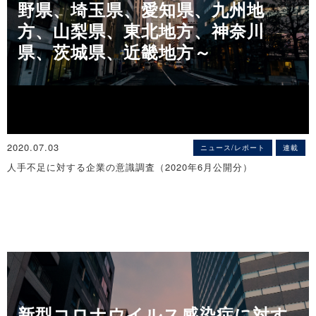
約7割の企業で、既に業績にマイナスの影響
野県、埼玉県、愛知県、九州地
～ 外出自粛の影響が色濃い業種で、売り上げ確保が厳しい状態続く
方、山梨県、東北地方、神奈川
◇青森県「後継者問題に関する実態調査」（2020年12月公開分）
～
青森県の後継者不在率、2011年以降で最高を更新
県、茨城県、近畿地方～
※詳細は
こちら
～ 青森県は60.9％、4年連続で上昇 ～
※詳細は
こちら
◇四国地区「新型コロナウイルス感染症に対する企業の意識調査」
（2020年7月）
◇沖縄県「後継者問題に関する実態調査」（2020年12月公開分）
業績への影響、四国企業の6割強で既にマイナスの影響
沖縄県企業の後継者不在率、全体の81.2％
～7月の売り上げ、四国企業の約6割が前年同月比減収を見込む～
～ 後継者不在率は調査開始以来4年連続、全国で1位 ～
※詳細は
こちら
2020.07.03
ニュース/レポート
連載
※詳細は
こちら
人手不足に対する企業の意識調査（2020年6月公開分）
◇熊本県「新型コロナウイルス感染症に対する企業の意識調査」
◇九州地方「後継者問題に関する実態調査」（2020年12月公開分）
（2020年7月）
九州企業の62.7％が「後継者不在」
企業の83.8％が「業績にマイナス」、4カ月連続で8割を超える
～ 後継者不在率は4年連続で上昇、過去最高に ～
～ 外出自粛の影響が色濃い業種で売り上げ確保が厳しい状態続く
◇栃木県「人手不足に対する企業の意識調査」（2020年4月）
※詳細は
こちら
～
正社員不足29.4％、急速に低下
※詳細は
こちら
～ 「過剰」とする企業、製造・小売などで増加 ～
◇静岡県「後継者問題に関する実態調査」（2020年12月公開分）
※詳細は
こちら
企業の後継者不在率は60.7％
◇沖縄県「新型コロナウイルス感染症に対する企業の意識調査」
～「建設業」の後継者不在率が70.4％で最多 ～
（2020年7月）
◇長野県「人手不足に対する企業の意識調査」（2020年4月）
※詳細は
こちら
新型コロナウイルス感染症に対す
企業の70.2％が「減収」、先行き不透明感ぬぐえず