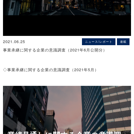
2021.06.25
ニュース/レポート
連載
事業承継に関する企業の意識調査（2021年6月公開分）
◇事業承継に関する企業の意識調査（2021年5月）
3社に2社は事業承継を『経営上の問題』と認識
～ 円滑な事業承継、現代表と後継者の意識共有が最重要 ～
新型コロナウイルスの影響拡大により倒産のみならず休廃業の増加
も懸念されるなか、その回避策としての事業承継が今まで以上に注
目されている。また、政府は若い世代における事業承継の気運醸成
や、世代交代にともなう中小企業の成長を促進する施策のほか、税
制面の優遇措置や第三者承継の促進など、事業承継への支援体制を
強化している。