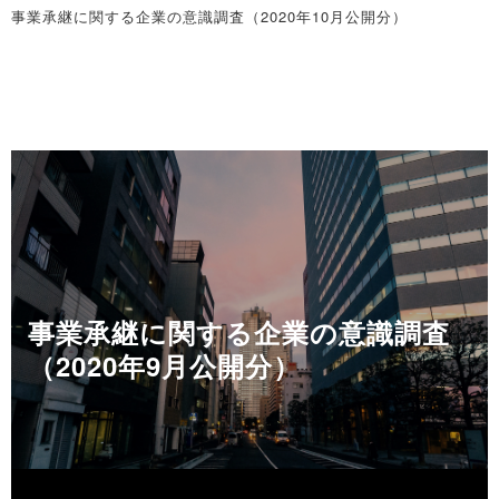
※詳細は
こちら
事業承継に関する企業の意識調査（2020年10月公開分）
向～
※詳細は
こちら
◇山梨県「後継者問題に関する実態調査」（2020年12月公開分）
◇近畿地区「事業承継に関する企業の意識調査」（2020年10月公開
後継者不在率は65.8％、前年より0.6ポイント低下
分）
～ 80代以上の不在率、3割超に上昇 ～
事業承継、企業の約7割が「経営上の問題」と認識
※詳細は
こちら
情報提供元（出所）：株式会社帝国データバンク
～約4割は事業承継の手法にM&Aの可能性ありと認識～
※詳細は
こちら
◇佐賀県「後継者問題に関する実態調査」（2020年12月公開分）
佐賀県企業の後継者不在率は53.7％
◇新潟県「事業承継に関する企業の意識調査」（2020年10月公開
～ 後継者不在率は5年連続で上昇 ～
分）
※詳細は
こちら
企業の68.4％が事業承継を経営上の問題と認識
事業承継に関する企業の意識調査
～ 新型コロナを機に事業承継への関心が高まった企業は8.4％に ～
◇埼玉県「後継者問題に関する実態調査」（2020年12月公開分）
（2020年9月公開分）
※詳細は
こちら
後継者不在率66.0％、2017年以降4年連続低下
～ 2020年の事業承継、「同族承継」が4割超を占めるも低下傾向に
◇長野県「事業承継に関する企業の意識調査」（2020年10月公開
～
分）
※詳細は
こちら
7割以上の企業が事業承継を経営上の問題と認識
～ 「M&Aに関わる可能性がある」は4割を超える ～
◇山口県「後継者問題に関する実態調査」（2020年12月公開分）