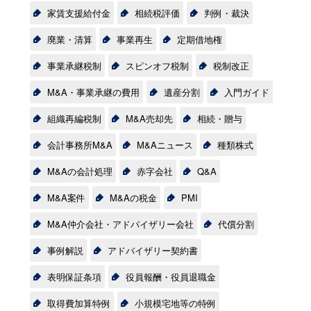
家賃支援給付金
相続税評価
判例・裁決
廃業・清算
事業再生
定期借地権
事業承継税制
スピンオフ税制
税制改正
M&A・事業承継の費用
遺産分割
入門ガイド
組織再編税制
M&A売却先
相続・贈与
会計事務所M&A
M&Aニュース
種類株式
M&Aの会計処理
赤字会社
Q&A
M&A案件
M&Aの税金
PMI
M&A仲介会社・アドバイザリー会社
代償分割
事例解説
アドバイザリー契約書
表明保証条項
役員報酬・役員退職金
取得費加算特例
小規模宅地等の特例