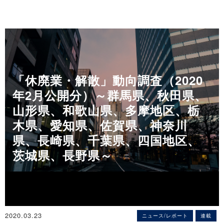
◇静岡県「新型コロナウイルス感染症に対する企業の意識調査」
◇近畿地方「人手不足に対する企業の意識調査」（2020年4月）
◇福井県「休廃業・解散」動向調査（2019年）
（2020年3月）
人手不足感は急激に低下、減少幅はリーマン越え
｢休廃業・解散｣は327件で2年ぶりに増加
新型コロナウイルス、企業の81.1％で｢業績でマイナスの影響｣
～ 人手が「過剰」とする割合は増加、特に「旅館・ホテル」で顕著
～「倒産」と「休廃業・解散」がともに増加したのは2012年以来、
～ 企業の1.8％で「業績でプラスの影響」 ～
～
7年ぶり～
※詳細は
こちら
※詳細は
こちら
※詳細は
こちら
◇愛知県「新型コロナウイルス感染症に対する企業の意識調査」
「休廃業・解散」動向調査（2020
◇宮崎県「休廃業・解散」動向調査（2019年）
（2020年3月）
「休廃業・解散」 件数は｢倒産｣ 件数の12.6倍
年2月公開分）～群馬県、秋田県、
「マイナスの影響」82.3％、全国を2ポイント上回る
～「休廃業・解散」事業者の売上高合計は約139億円～
～ 前回調査から15.6ポイントの大幅な増加 ～
山形県、和歌山県、多摩地区、栃
※詳細は
こちら
※詳細は
こちら
木県、愛知県、佐賀県、神奈川
情報提供元（出所）：株式会社帝国データバンク
◇熊本県「休廃業・解散」動向調査（2019年）
県、長崎県、千葉県、四国地区、
◇山形県「新型コロナウイルス感染症に対する企業の意識調査」
「休廃業・解散」 3年ぶりに増加へ転じる、前年比21.8％増の347
（2020年3月）
茨城県、長野県～
件
新型コロナウイルス、県内企業の83.5％で「業績にマイナス」
～ 「休廃業」は252件、過去10年間で3番目の水準 ～
～ 幅広い業種で脅威となるも、一部業種では業績にプラスの影響
※詳細は
こちら
～
※詳細は
こちら
◇滋賀県「休廃業・解散」動向調査（2019年）
｢休廃業・解散｣は183件で5年ぶりに増加
◇熊本県「新型コロナウイルス感染症に対する企業の意識調査」
2020.03.23
ニュース/レポート
連載
～業歴50年以上の企業が4割、地区では大津が最多～