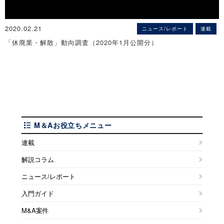
◇和歌山県「休廃業・解散」動向調査（2019年）
※詳細は
こちら
県内企業の約8割で「業績にマイナスの影響」
｢休廃業・解散｣は226件、2年連続で増加
～「マイナスの影響」は『サービス』が最も高く94.7％～
～ 「倒産」と「休廃業・解散」ともに2018年に続き2年連続で増加
2020.02.21
※詳細は
こちら
ニュース/レポート
連載
～
「休廃業・解散」動向調査（2020年1月公開分）
※詳細は
こちら
◇北海道「新型コロナウイルス感染症に対する企業の意識調査」
（2020年3月）
◇多摩地区「休廃業・解散」動向調査（2019年）
新型コロナウイルス、企業の78.1％で「業績にマイナス」
2019年の休廃業・解散は前年比14.0％増の398件
情報提供元（出所）：株式会社帝国データバンク
～ 前回調査の2月から19.9ポイント増加 ～
◇近畿地区「休廃業・解散」動向調査（2019年）
※詳細は
こちら
※詳細は
こちら
｢休廃業・解散｣は3,354件で3年ぶりに増加
～ 「倒産」と「休廃業・解散」がともに増加したのは2008年以
◇栃木県「休廃業・解散」動向調査（2019年）
◇四国地区「新型コロナウイルス感染症に対する企業の意識調査」
来、11年ぶり ～
2019年に消滅した企業は505社
M＆Aお役立ちメニュー
（2020年3月）
※詳細は
こちら
～ 「休廃業・解散」高水準、新設企業は「未稼働」の構図強く ～
新型コロナウイルス感染症、四国企業の業績への影響が拡大
連載
※詳細は
こちら
～四国企業の約8割が業績にマイナスの影響を見込む～
◇大分県「休廃業・解散」動向調査（2019年）
解説コラム
※詳細は
こちら
2019年の「休廃業・解散」は292件
◇愛知県「休廃業･解散」動向調査（2019年）
～ 倒産件数の8.3倍 ～
ニュース/レポート
「休廃業・解散」1156件、3年ぶりの増加
◇兵庫県「新型コロナウイルス感染症に対する企業の意識調査」
※詳細は
こちら
～ 代表者「60代」以上が8割、高齢化傾向続く ～
入門ガイド
（2020年3月）
※詳細は
こちら
企業の81.6％が業績に「マイナスの影響」
◇島根県「休廃業・解散」動向調査（2019年）
M&A案件
～ 全業界で「既にマイナスの影響」の割合が増加 ～
休廃業・解散は147件、2年ぶりに減少
◇佐賀県「休廃業・解散」動向調査（2019年）