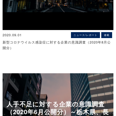
後継者不在率70.8％、全国9エリアで2番目に高く
～ 都道府県別、鳥取が2位、山口が3位、島根が4位、広島が8位に
◇栃木県「事業承継に関する企業の意識調査」（2020年10月公開
～
分）
※詳細は
こちら
事業承継、69.3％が「経営上の問題」と認識
～ 38.7％の企業がM&Aに関わる可能性を指摘 ～
◇広島県「後継者問題に関する実態調査」（2020年12月公開分）
※詳細は
こちら
2020.09.01
後継者不在率71.3％、じわり改善続く
ニュース/レポート
連載
～都道府県別の順位、初回の2位から8位に低下～
新型コロナウイルス感染症に対する企業の意識調査（2020年8月公
～社長年齢が60歳以上の企業でも半数近くを占める～
開分）
※詳細は
こちら
◇大分県「後継者問題に関する実態調査」（2020年12月公開分）
後継者不在率は66.9％、前年より1.9pt低下
◇近畿地区「新型コロナウイルス感染症に対する企業の意識調査」
～ 事業承継は「同族承継」による引き継ぎがトップ ～
（2020年7月）
情報提供元（出所）：株式会社帝国データバンク
※詳細は
こちら
企業の85.4％が「業績にマイナス」も、3カ月連続で減少
～ 2020年7月の売り上げ見込みは、前年同月比で平均85.3％ ～
◇山形県「後継者問題に関する実態調査」（2020年12月公開分）
※詳細は
こちら
山形県の後継者不在率62.2％ 前年比横ばいだが、楽観視できない状
人手不足に対する企業の意識調査
況が続く
◇神奈川県「新型コロナウイルス感染症に対する企業の意識調査」
～ 「内部昇格」型の事業承継が増加し、同族間の承継は低下 ～
（2020年6月公開分）～栃木県、長
（2020年7月）
※詳細は
こちら