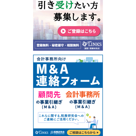
～代表者年齢、70歳以上が54.1％を占める～
◇四国地区 「休廃業・解散」動向調査（2019年）
（2020年3月）
※詳細は
こちら
休廃業・解散982件、5年ぶりの増加
大分県企業の85.9％で「業績にマイナス」
～業種別、「建設業」が268件で最多～
～1カ月間でさらに悪化～
◇広島県「休廃業・解散」動向調査（2019年）
※詳細は
こちら
※詳細は
こちら
休廃業・解散は655件、2年ぶりに増加
～代表者年齢、70歳以上が53.9％を占める～
◇茨城県「休廃業・解散」動向調査（2019年）
※詳細は
こちら
2019年の「休廃業・解散」は483件、倒産件数の約3.5倍
～「建設業」が全体の4割以上～
◇静岡県「休廃業・解散」動向調査（2019年）
※詳細は
こちら
静岡県内の「休廃業・解散」件数は712件
～ 倒産の3.4倍、前年より倍率上昇 ～
◇長野県「休廃業・解散」動向調査（2019年）
情報提供元（出所）：株式会社帝国データバンク
※詳細は
こ
ちら
「休廃業・解散」は434件、3年ぶりに増加
～対「倒産」件数倍率は5.6倍、調査開始以来最大に～
◇北海道「休廃業・解散」動向調査（2019年）
※詳細は
こちら
2019年の休廃業・解散は1310件
～ 3年ぶりの前年比増加、倒産件数の6.2倍に ～
※詳細は
こちら