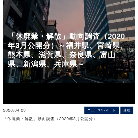
◇山梨県「人手不足に対する企業の意識調査」（2020年4月）
■「新型コロナ対策融資と特例リスケ」 ～事業再生の専門家の観点
企業の人手不足感は急激に低下
から～
～ 人手が過剰とする割合は増加 ～
■「超速報！新型コロナウイルス対策税制」
※詳細は
こちら
■「コロナ対応としての中小企業経営の留意点」 ～コロナとその先
へ～
「休廃業・解散」動向調査（2020
◇東北地方「人手不足に対する企業の意識調査」（2020年4月）
企業の人手不足感は急激に低下
年3月公開分）～福井県、宮崎県、
～ 人手が過剰とする企業、5社に1社の割合へ急増 ～
熊本県、滋賀県、奈良県、富山
※詳細は
こちら
◇栃木県「新型コロナウイルス感染症に対する企業の意識調査」
県、新潟県、兵庫県～
（2020年3月）
◇神奈川県「人手不足に対する企業の意識調査」（2020年4月）
県内企業の77.8％がマイナスの影響
企業の人手不足感、コロナ禍で急速に低下
～ 「運輸・倉庫」「製造」「小売」などで高水準 ～
～ 人手が「過剰」とする割合は急増、「飲食店」で顕著 ～
※詳細は
こちら
※詳細は
こちら
◇長崎県「新型コロナウイルス感染症に対する企業の意識調査」
◇茨城県「人手不足に対する企業の意識調査」（2020年4月）
（2020年3月）
新型コロナウイルスの影響で人手不足感は急激に低下
2020.04.23
ニュース/レポート
連載
企業の77.7％で「業績にマイナス」
～正社員、非正社員ともにリーマン・ショック後に次ぐ落ち込み幅
「休廃業・解散」動向調査（2020年3月公開分）
～1カ月間でさらに悪化～
～
※詳細は
こちら
※詳細は
こちら