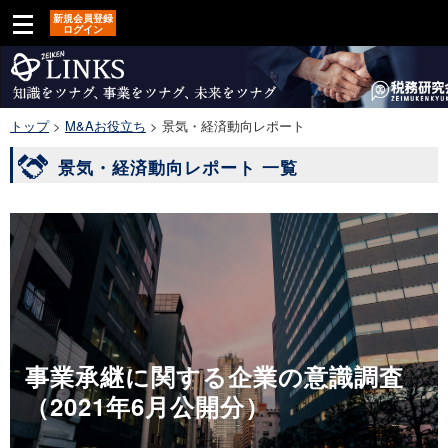
新規会員登録
ログイン
トップ
>
M&Aお役立ち
>
景気・経済動向レポート
景気・経済動向レポート 一覧
事業承継に関する企業の意識調査
（2021年6月公開分）