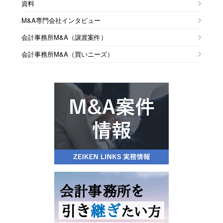
※詳細は
こちら
資料
～ 代表者年齢、70歳以上が61.6％を占める ～
「休廃業」 リーマン・ショック以降で最少、前年比28.6％減の130
※詳細は
こちら
件
M&A専門会社インタビュー
◇神奈川県「新型コロナウイルス感染症に対する企業の意識調査」
～「休廃業・解散」の合計は206件、2年ぶりの減少～
（2020年3月）
会計事務所M&A（譲渡案件）
◇山口県「休廃業・解散」動向調査（2019年）
※詳細は
こちら
新型コロナ、県内企業の8割で「業績にマイナス」
休廃業・解散は286件、過去10年で最少に
会計事務所M&A（買いニーズ）
～ 「マイナスの影響」、業種別では「運輸・倉庫」がトップ～
～ 代表者年齢、70歳以上が58.0％を占める ～
◇神奈川県「休廃業・解散」動向調査（2019年）
※詳細は
こちら
※詳細は
こちら
2019年の「休廃業・解散」 1067件、3年連続減少
～業種別では「建設業」がトップ～
◇山梨県「新型コロナウイルス感染症に対する企業の意識調査」
◇鳥取県「休廃業・解散」動向調査（2019年）
※詳細は
こちら
（2020年3月）
休廃業・解散は137件、2年ぶりに減少
新型コロナウイルス、企業の85.6％で「業績にマイナス」
～ 代表者年齢、70歳以上が42.3％を占める ～
◇長崎県「休廃業・解散」動向調査（2019年）
～ 今後マイナス影響を見込む業界「製造」が5割超で最多 ～
※詳細は
こちら
2019年の「休廃業・解散」は281件
※詳細は
こちら
～倒産件数の8.5倍～
◇岡山県「休廃業・解散」動向調査（2019年）
※詳細は
こちら
◇九州地方「新型コロナウイルス感染症に対する企業の意識調査」
休廃業・解散は453件、4年ぶりに増加
（2020年3月）
～ 代表者年齢、70歳以上が52.9％を占める ～
◇千葉県「休廃業・解散」動向調査（2019年）
新型コロナウイルス、企業の78.1％で「業績にマイナス」
※詳細は
こちら
「休廃業・解散」は791件、「倒産」の約3.2倍
～幅広い業種で脅威となり、3月28・29日には88.2％を記録～
～代表者の年代別、「70代」以上で5割超え～
※詳細は
こちら
◇中国地方「休廃業・解散」動向調査（2019年）
※詳細は
こちら
休廃業・解散は1678件、6年ぶりに増加
◇大分県「新型コロナウイルス感染症に対する企業の意識調査」