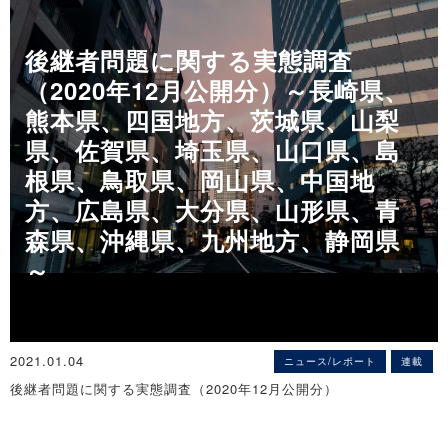
1月7日に1都3県（その後2府5県追加）に対して昨年4月以来となる
緊急事態宣言が発出された。営業時間の短縮要請に伴い、協力金に
後継者問題に関する実態調査
よる支援はなされているものの、もとより忘年会や新年会需要の消
（2020年12月公開分）～長崎県、
失で苦境に立たされている飲食店の先行きの見えない状況が続く。
帝国データバンクでは、外食事業を展開している上場企業（または
熊本県、四国地方、茨城県、山梨
上場グループの中核事業会社）において、1月28日時点でHPなどで
県、佐賀県、埼玉県、山口県、島
月次売上高データの確認できた65社について、全店実績を集計し、
根県、鳥取県、岡山県、中国地
分析した。
※直営店とFC店の合計をリリースしている企業は、直営店とFC店の
方、広島県、大分県、山形県、青
合計値で集計。直営店のみをリリースしている企業は直営店のみの
森県、沖縄県、九州地方、静岡県
数値を集計した
～
※月次売上高の集計方法等は、リリース企業の手法・方針に準ずる
※詳細は
こちら
2021.01.04
ニュース/レポート
連載
◇居酒屋経営業者の倒産動向調査（2020年）
後継者問題に関する実態調査（2020年12月公開分）
居酒屋倒産189件で過去最多を更新
～ 地域別では「近畿」、都道府県別では「東京都」が最多 ～