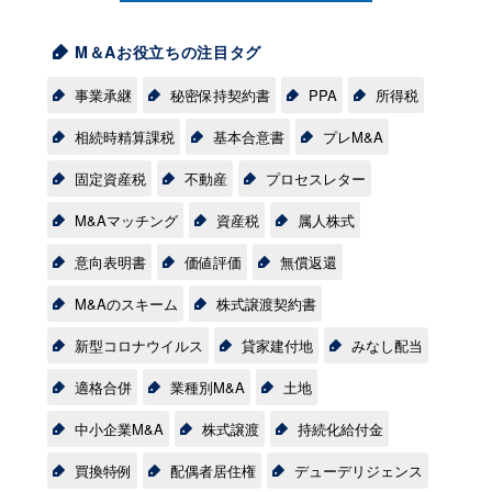
情報提供元（出所）：株式会社帝国データバンク
M＆Aお役立ちの注目タグ
情報提供元（出所）：株式会社帝国データバンク
事業承継
秘密保持契約書
PPA
所得税
相続時精算課税
基本合意書
プレM&A
固定資産税
不動産
プロセスレター
M&Aマッチング
資産税
属人株式
意向表明書
価値評価
無償返還
M&Aのスキーム
株式譲渡契約書
新型コロナウイルス
貸家建付地
みなし配当
適格合併
業種別M&A
土地
中小企業M&A
株式譲渡
持続化給付金
買換特例
配偶者居住権
デューデリジェンス