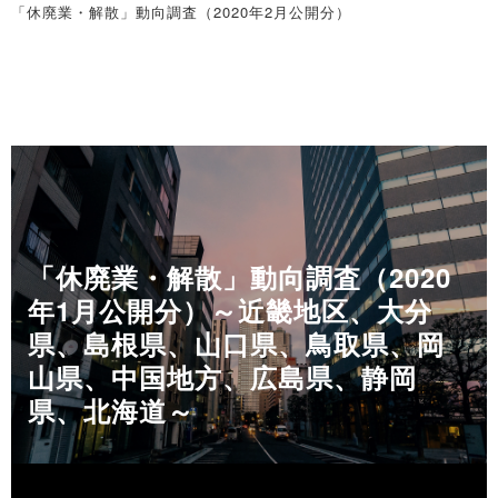
（2020年3月）
「休廃業・解散」動向調査（2020年2月公開分）
※詳細は
こちら
新型コロナウイルス、企業の77.5％で「業績にマイナス」
～ 幅広い業種・業態で脅威となり、「既にマイナス」が4割を超え
◇奈良県「休廃業・解散」動向調査(2019年)
る ～
｢休廃業・解散｣は233件、2年連続で減少
※詳細は
こちら
◇群馬県「休廃業・解散」動向調査（2019年）
～ 2009年以降で「休廃業」は最少、「解散」は最多となる ～
「休廃業・解散」は3年連続減少、前年比4.4％減の498件
※詳細は
こちら
◇長野県「新型コロナウイルス感染症に対する企業の意識調査」
～ 「休廃業・解散」は「法的整理」の5.7倍に ～
（2020年3月）
※詳細は
こちら
◇富山県「休廃業・解散」動向調査（2019年）
県内企業の8割以上が業績に「マイナスの影響」
｢休廃業・解散｣の発生倍率は全国5位の高水準
～前月から15ポイント増加、「中小企業」の増加が目立つ～
◇秋田県「休廃業・解散」動向調査（2019年）
～ 「倒産」と「休廃業・解散」ともに前年比増加 ～
※詳細は
こちら
2019年の休廃業・解散は181件
※詳細は
こちら
「休廃業・解散」動向調査（2020
～ 「休廃業・解散」の件数は「倒産」件数の4.4倍 ～
◇近畿地方「新型コロナウイルス感染症に対する企業の意識調査」
年1月公開分）～近畿地区、大分
※詳細は
こちら
◇新潟県「休廃業・解散」動向調査（2019年）
（2020年3月）
県、島根県、山口県、鳥取県、岡
「休廃業」 「解散」ともに前年比減少
新型コロナウイルス、企業の82.9％で「業績にマイナス」
◇山形県「休廃業・解散」動向調査（2019年）
～「休廃業・解散」の合計は632件、3年連続の減少～
～ 幅広い業種で脅威となるも、一部業種では業績にプラスの影響も
山県、中国地方、広島県、静岡
「休廃業・解散」 前年をピークとして減少に転じる、前年比6.9％
※詳細は
こちら
～
県、北海道～
減の284件
※詳細は
こちら
～ 一方、 「解散」の合計は120件と増加へ ～
◇兵庫県「休廃業・解散」動向調査（2019年）
※詳細は
こちら
2019年の休廃業・解散は880件
◇茨城県「新型コロナウイルス感染症に対する企業の意識調査」
～ 企業倒産件数の1.8倍 ～
（2020年3月）