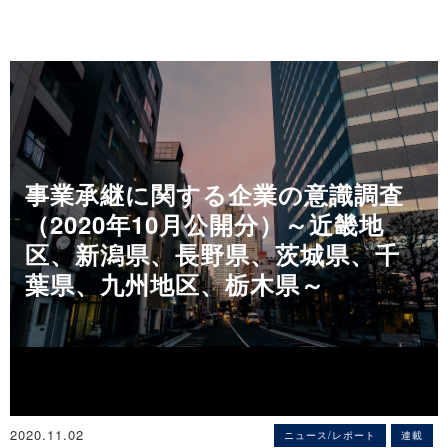
忘年会や新年会などの自粛で大ダメージを受けている居酒屋経営業
◇長崎県「後継者問題に関する実態調査」（2020年12月公開分）
者。そうしたなか、再度の緊急事態宣言の発出により、先行きの見
長崎県企業の63.4％が「後継者不在」
通しが立たない状況が続く。
～後継者不在率は高水準で推移～
帝国データバンクでは、居酒屋経営業者の倒産（※）動向について
※詳細は
こちら
集計・分析した。
※「酒場，ビヤホール」を主業とする事業者（法人・個人事業者）
◇熊本県「後継者問題に関する実態調査」（2020年12月公開分）
で、法的整理かつ負債1000 万円以上を対象としている
熊本企業の50.3％が「後継者不在」
～ 後継者不在率は、九州内では最も低いものの、50％を上回り過去
事業承継に関する企業の意識調査
※詳細は
こちら
最高 ～
（2020年10月公開分）～近畿地
※詳細は
こちら
区、新潟県、長野県、茨城県、千
◇飲食店の倒産動向調査（2020年）
◇四国地方「後継者問題に関する実態調査」（2020年12月公開分）
葉県、九州地区、栃木県～
飲食店倒産は780件で過去最多
後継者不在率、2011年以降で最高を更新
～ 業態別では「酒場・ビヤホール」が最多 ～
～全国9地域別、「四国」が最も低い～
※詳細は
こちら
帝国データバンクでは、2020年（1月～12月）の飲食店事業者の倒
産（※）動向について集計・分析した。
◇茨城県「後継者問題に関する実態調査」（2020年12月公開分）
※飲食事業を主業とする事業者（法人・個人事業者）で、法的整理
茨城県内企業の「後継者不在率」は47.9％ 3年連続で低下し最低を
かつ負債1000 万円以上を対象としている
更新
2020.11.02
ニュース/レポート
連載
～「建設業」「不動産業」「サービス業」は5割超と引き続き高い傾