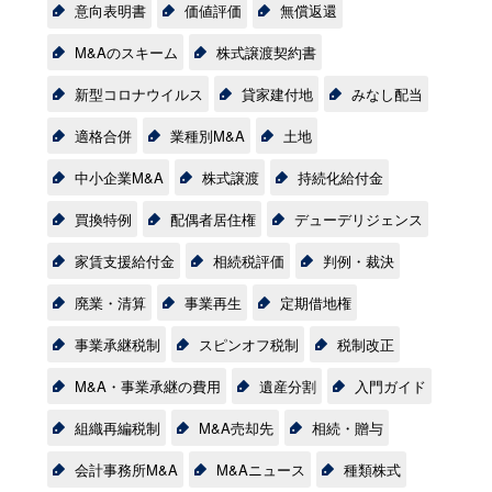
意向表明書
価値評価
無償返還
M&Aのスキーム
株式譲渡契約書
新型コロナウイルス
貸家建付地
みなし配当
適格合併
業種別M&A
土地
中小企業M&A
株式譲渡
持続化給付金
買換特例
配偶者居住権
デューデリジェンス
家賃支援給付金
相続税評価
判例・裁決
廃業・清算
事業再生
定期借地権
事業承継税制
スピンオフ税制
税制改正
M&A・事業承継の費用
遺産分割
入門ガイド
組織再編税制
M&A売却先
相続・贈与
会計事務所M&A
M&Aニュース
種類株式