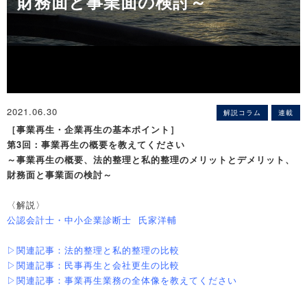
財務面と事業面の検討～
2021.06.30
解説コラム
連載
［事業再生・企業再生の基本ポイント］
第3回：事業再生の概要を教えてください
～事業再生の概要、法的整理と私的整理のメリットとデメリット、
財務面と事業面の検討～
〈解説〉
公認会計士・中小企業診断士 氏家洋輔
▷関連記事：法的整理と私的整理の比較
▷関連記事：民事再生と会社更生の比較
▷関連記事：事業再生業務の全体像を教えてください