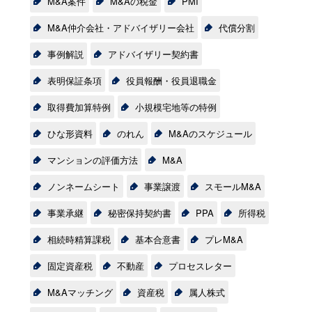
M&A案件
M&Aの税金
PMI
M&A仲介会社・アドバイザリー会社
代償分割
事例解説
アドバイザリー契約書
表明保証条項
役員報酬・役員退職金
取得費加算特例
小規模宅地等の特例
ひな形資料
のれん
M&Aのスケジュール
マンションの評価方法
M&A
ノンネームシート
事業譲渡
スモールM&A
事業承継
秘密保持契約書
PPA
所得税
相続時精算課税
基本合意書
プレM&A
固定資産税
不動産
プロセスレター
M&Aマッチング
資産税
属人株式