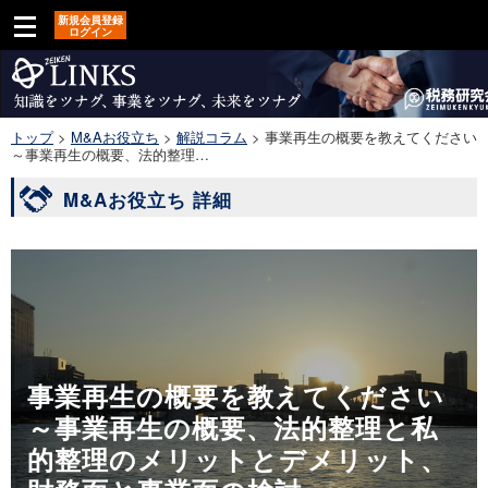
新規会員登録
ログイン
トップ
>
M&Aお役立ち
>
解説コラム
>
事業再生の概要を教えてください
～事業再生の概要、法的整理…
M&Aお役立ち 詳細
事業再生の概要を教えてください
～事業再生の概要、法的整理と私
的整理のメリットとデメリット、