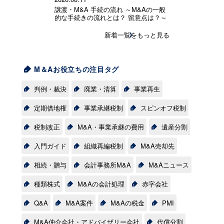
譲渡・M&A 手続の流れ ～M&Aの一般
的な手続きの流れとは？ 留意点は？～
新着一覧をもっと見る
M＆Aお役立ちの注目タグ
判例・裁決
廃業・清算
事業再生
定期借地権
事業承継税制
スピンオフ税制
税制改正
M&A・事業承継の費用
遺産分割
入門ガイド
組織再編税制
M&A売却先
相続・贈与
会計事務所M&A
M&Aニュース
種類株式
M&Aの会計処理
赤字会社
Q&A
M&A案件
M&Aの税金
PMI
M&A仲介会社・アドバイザリー会社
代償分割