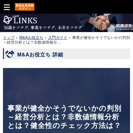
新規会員登録
ログイン
トップ
>
M&Aお役立ち
>
入門ガイド
>
事業が健全かそうでないかの判別
～経営分析とは？非数値情報分…
M&Aお役立ち 詳細
事業が健全かそうでないかの判別
～経営分析とは？非数値情報分析
とは？健全性のチェック方法は？