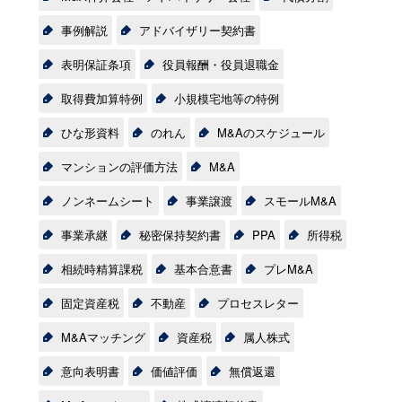
事例解説
アドバイザリー契約書
表明保証条項
役員報酬・役員退職金
取得費加算特例
小規模宅地等の特例
ひな形資料
のれん
M&Aのスケジュール
マンションの評価方法
M&A
ノンネームシート
事業譲渡
スモールM&A
事業承継
秘密保持契約書
PPA
所得税
相続時精算課税
基本合意書
プレM&A
固定資産税
不動産
プロセスレター
M&Aマッチング
資産税
属人株式
意向表明書
価値評価
無償返還