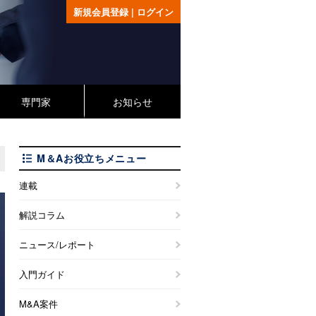
新規会員登録
|
ログイン
専門家
お知らせ
M＆Aお役立ちメニュー
連載
解説コラム
ニュース/レポート
入門ガイド
M&A案件