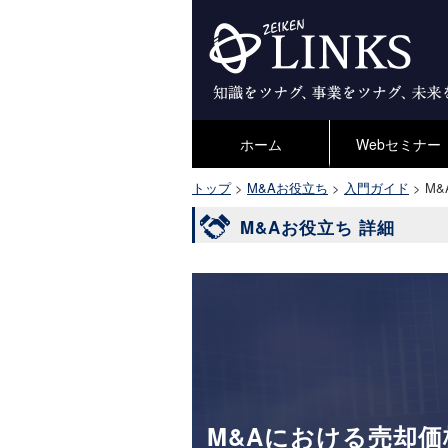
ホーム
Webセミナー
トップ
>
M&Aお役立ち
>
入門ガイド
>
M
M&Aお役立ち 詳細
M&Aにおける売却価