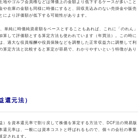
土地やゴルフ会員権などは簿価上の金額より低下するケースが多いこと
金や在庫の金額も同様に時価にすると、回収見込みのない売掛金や販売
とにより評価額が低下する可能性があります。
は、単純に時価純資産額をベースとすることもあれば、これに「のれん」
加算して評価額とする算定方法も使われています（年買法）。この時に
は、過大な役員報酬や役員保険などを調整した正常収益力に調整して利
の算定方法と比較すると算定が容易で、わかりやすいという特徴があり
益還元法）
益）を資本還元率で割り戻して株価を算定する方法で、DCF法の簡易版
本還元率は、一般には資本コストと呼ばれるもので、個々の会社の事業
算定されます。