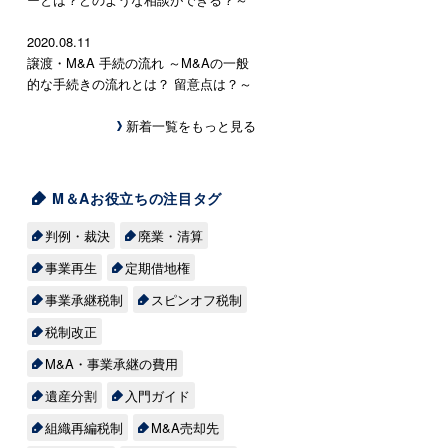
2020.08.11
譲渡・M&A 手続の流れ ～M&Aの一般
的な手続きの流れとは？ 留意点は？～
新着一覧をもっと見る
M＆Aお役立ちの注目タグ
判例・裁決
廃業・清算
事業再生
定期借地権
事業承継税制
スピンオフ税制
税制改正
M&A・事業承継の費用
遺産分割
入門ガイド
組織再編税制
M&A売却先