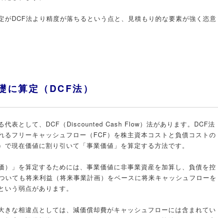
定がDCF法より精度が落ちるという点と、見積もり的な要素が強く恣意
礎に算定（DCF法）
して、DCF（Discounted Cash Flow）法があります。DCF法
れるフリーキャッシュフロー（FCF）を株主資本コストと負債コストの
C）で現在価値に割り引いて「事業価値」を算定する方法です。
価）」を算定するためには、事業価値に非事業資産を加算し、負債を控
についても将来利益（将来事業計画）をベースに将来キャッシュフローを
という弱点があります。
大きな相違点としては、減価償却費がキャッシュフローには含まれてい