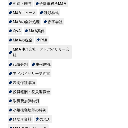
相続・贈与
会計事務所M&A
M&Aニュース
種類株式
M&Aの会計処理
赤字会社
Q&A
M&A案件
M&Aの税金
PMI
M&A仲介会社・アドバイザリー会
社
代償分割
事例解説
アドバイザリー契約書
表明保証条項
役員報酬・役員退職金
取得費加算特例
小規模宅地等の特例
ひな形資料
のれん