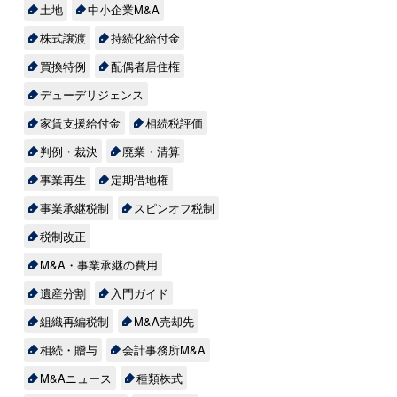
土地
中小企業M&A
株式譲渡
持続化給付金
買換特例
配偶者居住権
デューデリジェンス
家賃支援給付金
相続税評価
判例・裁決
廃業・清算
事業再生
定期借地権
事業承継税制
スピンオフ税制
税制改正
M&A・事業承継の費用
遺産分割
入門ガイド
組織再編税制
M&A売却先
相続・贈与
会計事務所M&A
M&Aニュース
種類株式