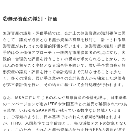
②無形資産の識別・評価
無形資産の識別・評価手続では、会計上の無形資産の識別要件に照
らして、識別が必要となる無形資産の有無を検討し、計上される無
形資産があればその定量的評価を行います。無形資産の識別・評価
手続は公正価値アプローチ（一般的な市場参加者の視点に立ち、客
観的・合理的な評価を行うこと）の視点が求められることから、の
れんの金額がごく少額となる場合等を除いて、買い手企業自身が無
形資産の識別・評価を行って会計処理まで完結させることは少な
く、多くの場合、買い手企業やその会計監査人から独立した評価者
が第三者評価を行い、その結果に基づいて会計処理が行われます。
なお、M&Aに伴い生じるのれんや無形資産の会計処理は、日本基準
のコンバージョンが進みIFRSや米国基準との差異が解消されつつあ
る現在、いわゆるGAAP差異が残っている数少ない領域といえま
す。ご存知のように、日本基準ではのれんの償却が強制されます
が、IFRS、米国基準では非償却とし、毎期減損テストの対象となり
ます。このため、のれんと無形資産の配分を行うPPAの処理が与え