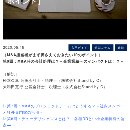
ポイント］
2020.05.15
入門ガイド
解説コラム
連載
［M&A担当者がまず押さえておきたい10のポイント］
第9回：M&A時の会計処理は？－企業業績へのインパクトは！？－
［解説］
松本久幸 公認会計士・税理士（株式会社Stand by C）
大和田寛行 公認会計士・税理士（株式会社Stand by C）
▷第7回：M&Aのプロジェクトチームはどうする？－社内メンバー
と社外専門家の活用－
▷第8回：デューデリジェンスとは？－各種DDと中小企業特有の論
点―