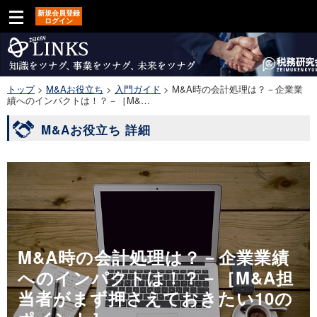
新規会員登録
ログイン
トップ
>
M&Aお役立ち
>
入門ガイド
>
M&A時の会計処理は？－企業業
績へのインパクトは！？－［M&…
M&Aお役立ち 詳細
M&A時の会計処理は？－企業業績
へのインパクトは！？－［M&A担
当者がまず押さえておきたい10の