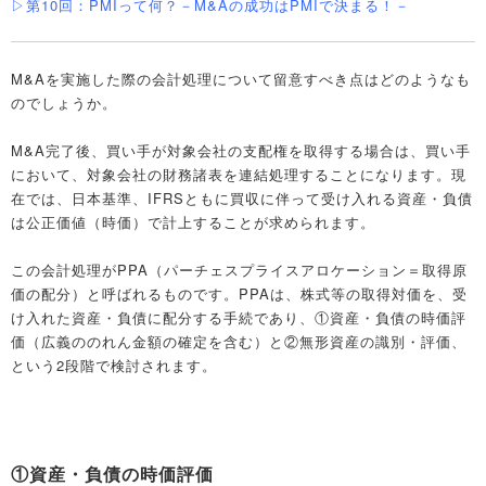
▷第10回：PMIって何？－M&Aの成功はPMIで決まる！－
M&Aを実施した際の会計処理について留意すべき点はどのようなも
のでしょうか。
M&A完了後、買い手が対象会社の支配権を取得する場合は、買い手
において、対象会社の財務諸表を連結処理することになります。現
在では、日本基準、IFRSともに買収に伴って受け入れる資産・負債
は公正価値（時価）で計上することが求められます。
この会計処理がPPA（パーチェスプライスアロケーション＝取得原
価の配分）と呼ばれるものです。PPAは、株式等の取得対価を、受
け入れた資産・負債に配分する手続であり、①資産・負債の時価評
価（広義ののれん金額の確定を含む）と②無形資産の識別・評価、
という2段階で検討されます。
①資産・負債の時価評価