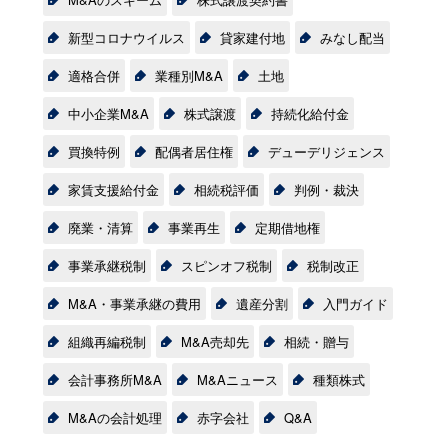
新型コロナウイルス
貸家建付地
みなし配当
適格合併
業種別M&A
土地
中小企業M&A
株式譲渡
持続化給付金
買換特例
配偶者居住権
デューデリジェンス
家賃支援給付金
相続税評価
判例・裁決
廃業・清算
事業再生
定期借地権
事業承継税制
スピンオフ税制
税制改正
M&A・事業承継の費用
遺産分割
入門ガイド
組織再編税制
M&A売却先
相続・贈与
会計事務所M&A
M&Aニュース
種類株式
M&Aの会計処理
赤字会社
Q&A