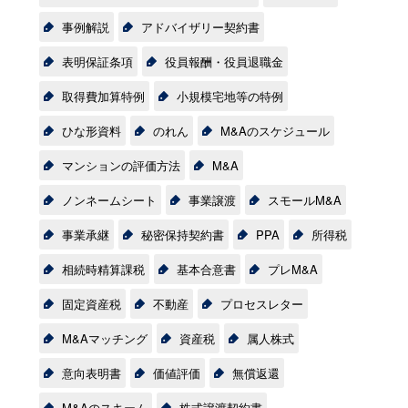
事例解説
アドバイザリー契約書
表明保証条項
役員報酬・役員退職金
取得費加算特例
小規模宅地等の特例
ひな形資料
のれん
M&Aのスケジュール
マンションの評価方法
M&A
ノンネームシート
事業譲渡
スモールM&A
事業承継
秘密保持契約書
PPA
所得税
相続時精算課税
基本合意書
プレM&A
固定資産税
不動産
プロセスレター
M&Aマッチング
資産税
属人株式
意向表明書
価値評価
無償返還
M&Aのスキーム
株式譲渡契約書