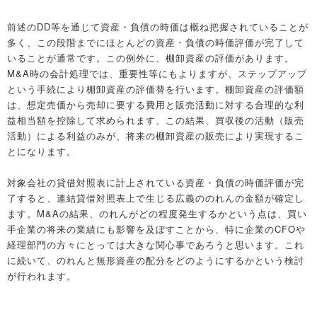
前述のDD等を通じて資産・負債の時価は概ね把握されていることが
多く、この段階までにほとんどの資産・負債の時価評価が完了して
いることが通常です。この例外に、棚卸資産の評価があります。
M&A時の会計処理では、重要性等にもよりますが、ステップアップ
という手続により棚卸資産の評価替を行います。棚卸資産の評価額
は、想定売価から売却に要する費用と販売活動に対する合理的な利
益相当額を控除して求められます、この結果、買収後の活動（販売
活動）による利益のみが、将来の棚卸資産の販売により実現するこ
とになります。
対象会社の貸借対照表に計上されている資産・負債の時価評価が完
了すると、連結貸借対照表上で生じる広義ののれんの金額が確定し
ます。M&Aの結果、のれんがどの程度発生するかという点は、買い
手企業の将来の業績にも影響を及ぼすことから、特に企業のCFOや
経理部門の方々にとっては大きな関心事であろうと思います。これ
に続いて、のれんと無形資産の配分をどのようにするかという検討
が行われます。