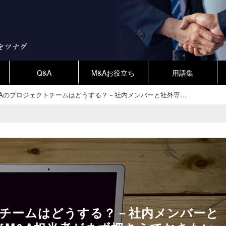
Q&A
M&Aお役立ち
用語集
&Aのプロジェクトチームはどうする？－社内メンバーと社外専…
トチームはどうする？－社内メンバーと