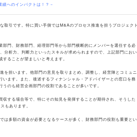
業業績へのインパクトは！？－
要な取引です。特に買い手側ではM&Aのプロセス推進を担うプロジェク
業部門、財務部門、経理部門等から部門横断的にメンバーを選任する必
力、分析力、判断力といったスキルが求められますので、上記部門におい
成することが望ましいと考えます。
推進を担います。他部門の意見を取りまとめ、調整し、経営陣とコミュニ
行います。また、後述するフィナンシャル・アドバイザーとの窓口を務
行うのも経営企画部門の役割であることが多いです。
買収する場合等で、特にその知見を発揮することが期待され、そうした
ースもあります。
Aでは多額の資金が必要となるケースが多く、財務部門の役割も重要とい