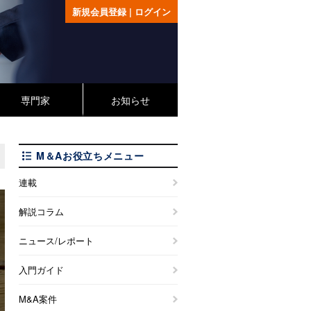
新規会員登録
|
ログイン
専門家
お知らせ
M＆Aお役立ちメニュー
連載
解説コラム
ニュース/レポート
入門ガイド
M&A案件