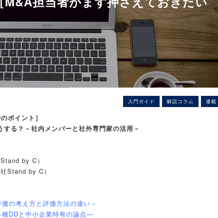
［M&A担当者がまず押さえておきたい
入門ガイド
解説コラム
連載
0のポイント］
どうする？－社内メンバーと社外専門家の活用－
nd by C）
and by C）
評価の考え方と評価方法の違い－
各種DDと中小企業特有の論点―