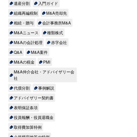
遺産分割
入門ガイド
組織再編税制
M&A売却先
相続・贈与
会計事務所M&A
M&Aニュース
種類株式
M&Aの会計処理
赤字会社
Q&A
M&A案件
M&Aの税金
PMI
M&A仲介会社・アドバイザリー会
社
代償分割
事例解説
アドバイザリー契約書
表明保証条項
役員報酬・役員退職金
取得費加算特例
小規模宅地等の特例