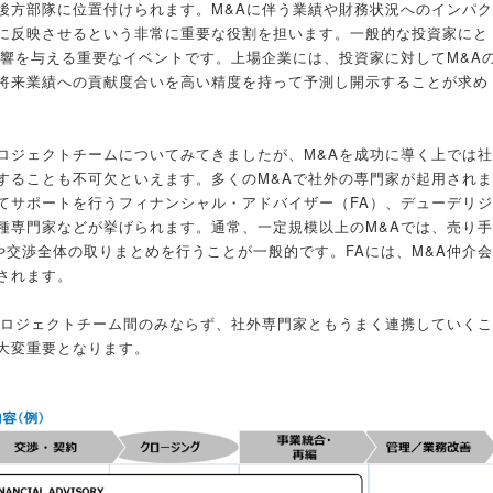
後方部隊に位置付けられます。M&Aに伴う業績や財務状況へのインパク
に反映させるという非常に重要な役割を担います。一般的な投資家にと
影響を与える重要なイベントです。上場企業には、投資家に対してM&A
将来業績への貢献度合いを高い精度を持って予測し開示することが求め
ロジェクトチームについてみてきましたが、M&Aを成功に導く上では社
することも不可欠といえます。多くのM&Aで社外の専門家が起用されま
てサポートを行うフィナンシャル・アドバイザー（FA）、デューデリジ
種専門家などが挙げられます。通常、一定規模以上のM&Aでは、売り手
や交渉全体の取りまとめを行うことが一般的です。FAには、M&A仲介会
されます。
プロジェクトチーム間のみならず、社外専門家ともうまく連携していくこ
大変重要となります。