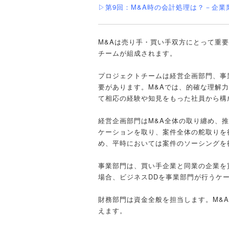
▷第9回：M&A時の会計処理は？－企
M&Aは売り手・買い手双方にとって重
チームが組成されます。
プロジェクトチームは経営企画部門、事
要があります。M&Aでは、的確な理解
て相応の経験や知見をもった社員から構
経営企画部門はM&A全体の取り纏め、
ケーションを取り、案件全体の舵取りを
め、平時においては案件のソーシングを
事業部門は、買い手企業と同業の企業を
場合、ビジネスDDを事業部門が行うケ
財務部門は資金全般を担当します。M&
えます。