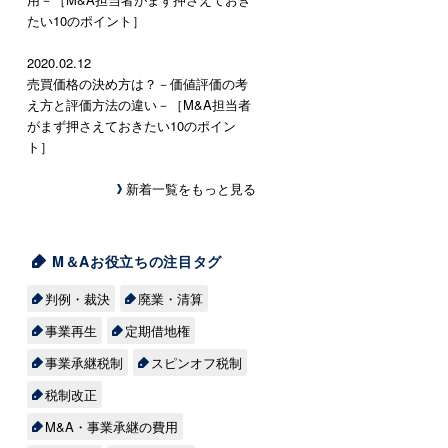
たい10のポイント］
2020.02.12
売買価格の決め方は？－価値評価の考
え方と評価方法の違い－［M&A担当者
がまず押さえておきたい10のポイン
ト］
新着一覧をもっと見る
M＆Aお役立ちの注目タグ
判例・裁決
廃業・清算
事業再生
定期借地権
事業承継税制
スピンオフ税制
税制改正
M&A・事業承継の費用