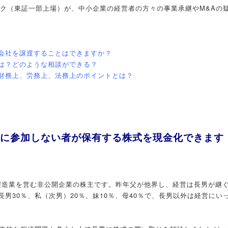
イク（東証一部上場）が、中小企業の経営者の方々の事業承継やM&Aの
会社を譲渡することはできますか？
は？どのような相談ができる？
財務上、労務上、法務上のポイントとは？
営に参加しない者が保有する株式を現金化できます
の製造業を営む非公開企業の株主です。昨年父が他界し、経営は長男が継
男30％、私（次男）20％、妹10％、母40％で、長男以外は経営にい