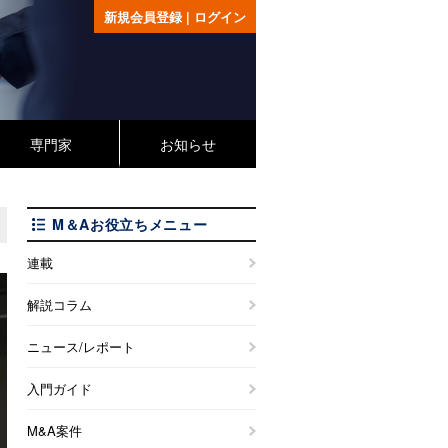
新規会員登録
|
ログイン
専門家
お知らせ
M＆Aお役立ちメニュー
連載
解説コラム
ニュース/レポート
入門ガイド
M&A案件