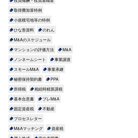
役員報酬・役員退職金
取得費加算特例
小規模宅地等の特例
ひな形資料
のれん
M&Aのスケジュール
マンションの評価方法
M&A
ノンネームシート
事業譲渡
スモールM&A
事業承継
秘密保持契約書
PPA
所得税
相続時精算課税
基本合意書
プレM&A
固定資産税
不動産
プロセスレター
M&Aマッチング
資産税