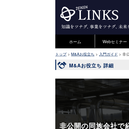
ホーム
Webセミナー
トップ
>
M&Aお役立ち
>
入門ガイド
>
非
M&Aお役立ち 詳細
非公開の同族会社で