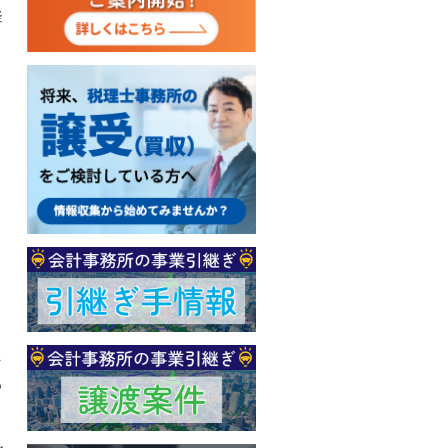
疑
ぐ
っ