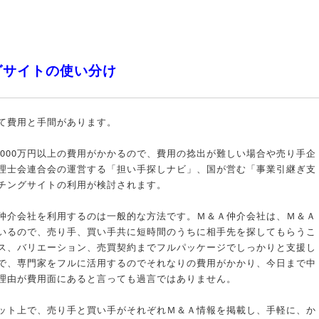
グサイトの使い分け
て費用と手間があります。
2000万円以上の費用がかかるので、費用の捻出が難しい場合や売り手企
理士会連合会の運営する「担い手探しナビ」、国が営む「事業引継ぎ支
チングサイトの利用が検討されます。
仲介会社を利用するのは一般的な方法です。Ｍ＆Ａ仲介会社は、Ｍ＆Ａ
いるので、売り手、買い手共に短時間のうちに相手先を探してもらうこ
ス、バリエーション、売買契約までフルパッケージでしっかりと支援し
で、専門家をフルに活用するのでそれなりの費用がかかり、今日まで中
理由が費用面にあると言っても過言ではありません。
ット上で、売り手と買い手がそれぞれＭ＆Ａ情報を掲載し、手軽に、か