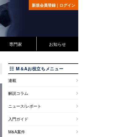
新規会員登録
|
ログイン
専門家
お知らせ
M＆Aお役立ちメニュー
連載
解説コラム
ニュース/レポート
入門ガイド
M&A案件