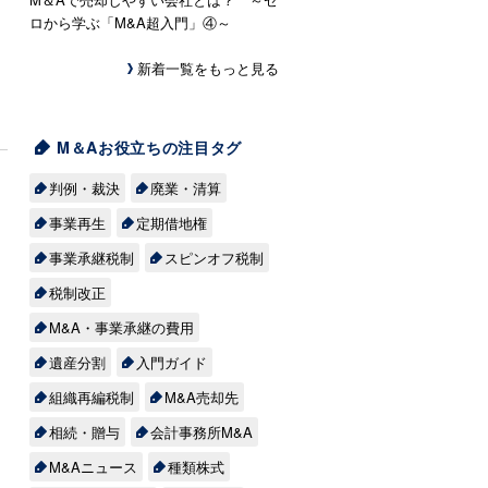
ロから学ぶ「M&A超入門」④～
新着一覧をもっと見る
M＆Aお役立ちの注目タグ
判例・裁決
廃業・清算
事業再生
定期借地権
事業承継税制
スピンオフ税制
税制改正
M&A・事業承継の費用
遺産分割
入門ガイド
組織再編税制
M&A売却先
相続・贈与
会計事務所M&A
M&Aニュース
種類株式