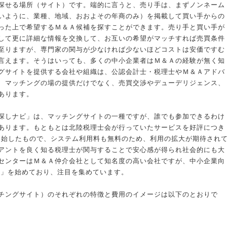
探せる場所（サイト）です。端的に言うと、売り手は、まずノンネーム
いように、業種、地域、おおよその年商のみ）を掲載して買い手からの
った上で希望するＭ＆Ａ候補を探すことができます。売り手と買い手が
して更に詳細な情報を交換して、お互いの希望がマッチすれば売買条件
至りますが、専門家の関与が少なければ少ないほどコストは安価ですむ
言えます。そうはいっても、多くの中小企業者はＭ＆Ａの経験が無く知
グサイトを提供する会社や組織は、公認会計士・税理士やＭ＆Ａアドバ
、マッチングの場の提供だけでなく、売買交渉やデューデリジェンス、
あります。
探しナビ」は、マッチングサイトの一種ですが、誰でも参加できるわけ
あります。もともとは北陸税理士会が行っていたサービスを好評につき
を開始したもので、システム利用料も無料のため、利用の拡大が期待され
アントを良く知る税理士が関与することで安心感が得られ社会的にも大
センターはＭ＆Ａ仲介会社として知名度の高い会社ですが、中小企業向
nz」を始めており、注目を集めています。
チングサイト）のそれぞれの特徴と費用のイメージは以下のとおりで