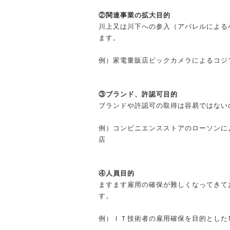
②関連事業の拡大目的
川上又は川下への参入（アパレルによる
ます。
例）家電量販店ビックカメラによるコジ
③ブランド、許認可目的
ブランドや許認可の取得は容易ではない
例）コンビニエンスストアのローソンに
店
④人員目的
ますます雇用の確保が難しくなってきて
す。
例）ＩＴ技術者の雇用確保を目的とした