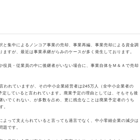
択と集中によるノンコア事業の売却、事業再編、事業売却による資金調
りますが、最近は事業承継がらみのケースが多く発生しております。
や役員・従業員の中に後継者がいない場合に、事業自体をＭ＆Ａで売却
言われていますが、その中小企業経営者は245万人（全中小企業者の
を予定していると言われています。廃業予定の理由としては、そもそも後
継いでくれない、が多数を占め、更に残念なことは廃業予定者のうち
す。
によって支えられていると言っても過言でなく、中小零細企業の減少は
問題です。