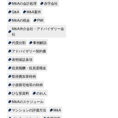
M&Aの会計処理
赤字会社
Q&A
M&A案件
M&Aの税金
PMI
M&A仲介会社・アドバイザリー会
社
代償分割
事例解説
アドバイザリー契約書
表明保証条項
役員報酬・役員退職金
て
取得費加算特例
小規模宅地等の特例
ひな形資料
のれん
M&Aのスケジュール
マンションの評価方法
M&A