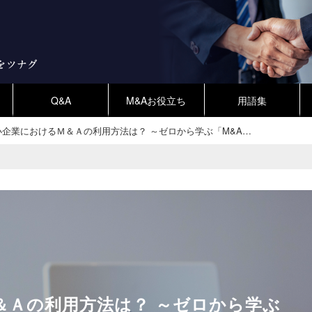
Q&A
M&Aお役立ち
用語集
小企業におけるＭ＆Ａの利用方法は？ ～ゼロから学ぶ「M&A…
＆Ａの利用方法は？ ～ゼロから学ぶ