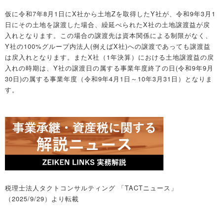
仮に令和7年8月1日にX社から土地Zを取得したY社が、令和9年3月1
日にその土地を譲渡した場合、繰延べられたX社の土地譲渡益が戻
入れとなります。この場合の譲渡先は資本関係による制限がなく、
Y社の100%グループ内法人(例えばX社)への譲渡であっても譲渡益
は戻入れとなります。またX社（1年決算）における土地譲渡益の戻
入れの時期は、Y社の譲渡日の属する事業年度終了の日(令和9年9月
30日)の属する事業年度（令和9年4月1日～10年3月31日）となりま
す。
税理士法人タクトコンサルティング 「TACTニュース」
（2025/9/29）より転載