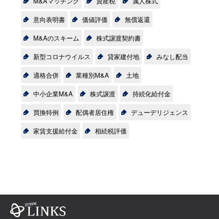
M&Aマッチング
資産税
属人株式
意向表明書
価値評価
無償返還
M&Aのスキーム
株式譲渡契約書
新型コロナウイルス
貸家建付地
みなし配当
適格合併
業種別M&A
土地
中小企業M&A
株式譲渡
持続化給付金
買換特例
配偶者居住権
デューデリジェンス
家賃支援給付金
相続税評価