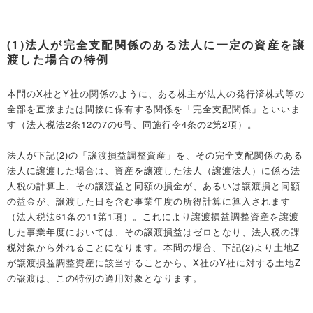
(1)法人が完全支配関係のある法人に一定の資産を譲
渡した場合の特例
本問のX社とY社の関係のように、ある株主が法人の発行済株式等の
全部を直接または間接に保有する関係を「完全支配関係」といいま
す（法人税法2条12の7の6号、同施行令4条の2第2項）。
法人が下記(2)の「譲渡損益調整資産」を、その完全支配関係のある
法人に譲渡した場合は、資産を譲渡した法人（譲渡法人）に係る法
人税の計算上、その譲渡益と同額の損金が、あるいは譲渡損と同額
の益金が、譲渡した日を含む事業年度の所得計算に算入されます
（法人税法61条の11第1項）。これにより譲渡損益調整資産を譲渡
した事業年度においては、その譲渡損益はゼロとなり、法人税の課
税対象から外れることになります。本問の場合、下記(2)より土地Z
が譲渡損益調整資産に該当することから、X社のY社に対する土地Z
の譲渡は、この特例の適用対象となります。