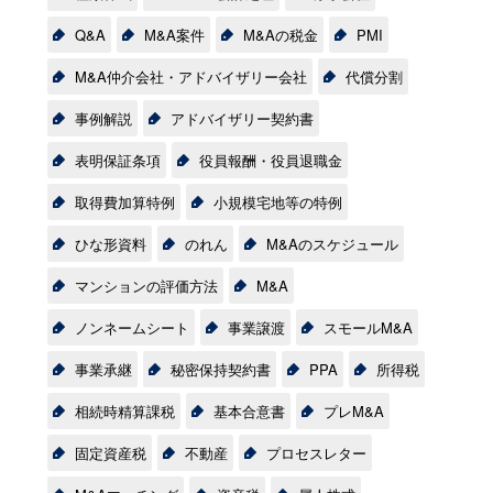
Q&A
M&A案件
M&Aの税金
PMI
M&A仲介会社・アドバイザリー会社
代償分割
事例解説
アドバイザリー契約書
表明保証条項
役員報酬・役員退職金
取得費加算特例
小規模宅地等の特例
ひな形資料
のれん
M&Aのスケジュール
マンションの評価方法
M&A
ノンネームシート
事業譲渡
スモールM&A
事業承継
秘密保持契約書
PPA
所得税
相続時精算課税
基本合意書
プレM&A
固定資産税
不動産
プロセスレター