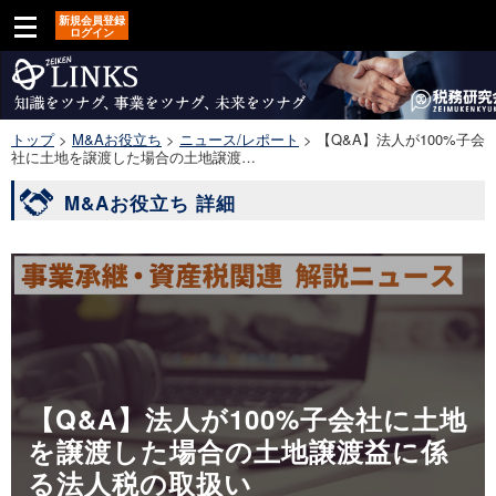
新規会員登録
ログイン
トップ
>
M&Aお役立ち
>
ニュース/レポート
>
【Q&A】法人が100%子会
社に土地を譲渡した場合の土地譲渡…
M&Aお役立ち 詳細
【Q&A】法人が100%子会社に土地
を譲渡した場合の土地譲渡益に係
る法人税の取扱い