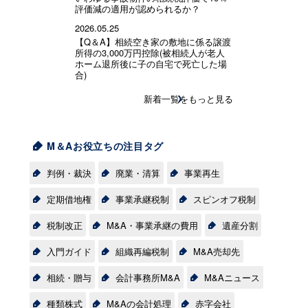
評価減の適用が認められるか？
2026.05.25
【Q＆A】相続空き家の敷地に係る譲渡
所得の3,000万円控除(被相続人が老人
ホーム退所後に子の自宅で死亡した場
合)
新着一覧をもっと見る
M＆Aお役立ちの注目タグ
判例・裁決
廃業・清算
事業再生
定期借地権
事業承継税制
スピンオフ税制
税制改正
M&A・事業承継の費用
遺産分割
入門ガイド
組織再編税制
M&A売却先
相続・贈与
会計事務所M&A
M&Aニュース
種類株式
M&Aの会計処理
赤字会社