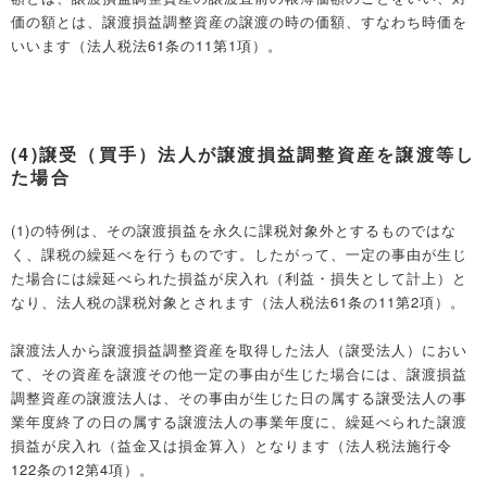
価の額とは、譲渡損益調整資産の譲渡の時の価額、すなわち時価を
いいます（法人税法61条の11第1項）。
(4)譲受（買手）法人が譲渡損益調整資産を譲渡等し
た場合
(1)の特例は、その譲渡損益を永久に課税対象外とするものではな
く、課税の繰延べを行うものです。したがって、一定の事由が生じ
た場合には繰延べられた損益が戻入れ（利益・損失として計上）と
なり、法人税の課税対象とされます（法人税法61条の11第2項）。
譲渡法人から譲渡損益調整資産を取得した法人（譲受法人）におい
て、その資産を譲渡その他一定の事由が生じた場合には、譲渡損益
調整資産の譲渡法人は、その事由が生じた日の属する譲受法人の事
業年度終了の日の属する譲渡法人の事業年度に、繰延べられた譲渡
損益が戻入れ（益金又は損金算入）となります（法人税法施行令
122条の12第4項）。