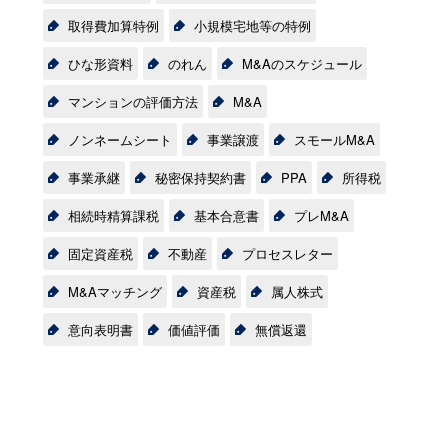
取得費加算特例
小規模宅地等の特例
ひな形資料
のれん
M&Aのスケジュール
マンションの評価方法
M&A
ノンネームシート
事業譲渡
スモールM&A
事業承継
秘密保持契約書
PPA
所得税
相続時精算課税
基本合意書
プレM&A
固定資産税
不動産
プロセスレター
M&Aマッチング
資産税
属人株式
意向表明書
価値評価
無償返還