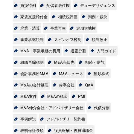
買換特例
配偶者居住権
デューデリジェンス
家賃支援給付金
相続税評価
判例・裁決
廃業・清算
事業再生
定期借地権
事業承継税制
スピンオフ税制
税制改正
M&A・事業承継の費用
遺産分割
入門ガイド
組織再編税制
M&A売却先
相続・贈与
会計事務所M&A
M&Aニュース
種類株式
M&Aの会計処理
赤字会社
Q&A
M&A案件
M&Aの税金
PMI
M&A仲介会社・アドバイザリー会社
代償分割
事例解説
アドバイザリー契約書
表明保証条項
役員報酬・役員退職金