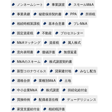
ノンネームシート
事業譲渡
スモールM&A
事業承継
秘密保持契約書
PPA
所得税
相続時精算課税
基本合意書
プレM&A
固定資産税
不動産
プロセスレター
M&Aマッチング
資産税
属人株式
意向表明書
価値評価
無償返還
M&Aのスキーム
株式譲渡契約書
新型コロナウイルス
貸家建付地
みなし配当
適格合併
業種別M&A
土地
中小企業M&A
株式譲渡
持続化給付金
買換特例
配偶者居住権
デューデリジェンス
家賃支援給付金
相続税評価