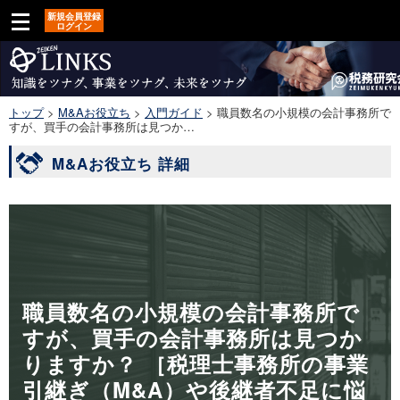
新規会員登録
ログイン
トップ
>
M&Aお役立ち
>
入門ガイド
>
職員数名の小規模の会計事務所で
すが、買手の会計事務所は見つか…
M&Aお役立ち 詳細
職員数名の小規模の会計事務所で
すが、買手の会計事務所は見つか
りますか？ ［税理士事務所の事業
引継ぎ（M&A）や後継者不足に悩