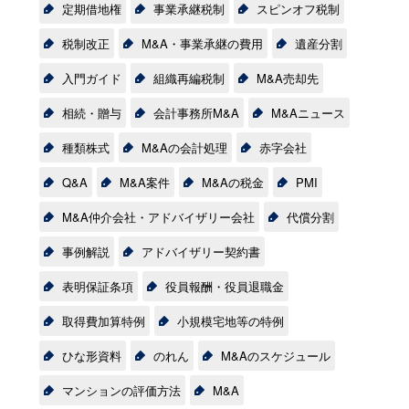
定期借地権
事業承継税制
スピンオフ税制
税制改正
M&A・事業承継の費用
遺産分割
入門ガイド
組織再編税制
M&A売却先
相続・贈与
会計事務所M&A
M&Aニュース
種類株式
M&Aの会計処理
赤字会社
Q&A
M&A案件
M&Aの税金
PMI
M&A仲介会社・アドバイザリー会社
代償分割
事例解説
アドバイザリー契約書
表明保証条項
役員報酬・役員退職金
取得費加算特例
小規模宅地等の特例
ひな形資料
のれん
M&Aのスケジュール
マンションの評価方法
M&A