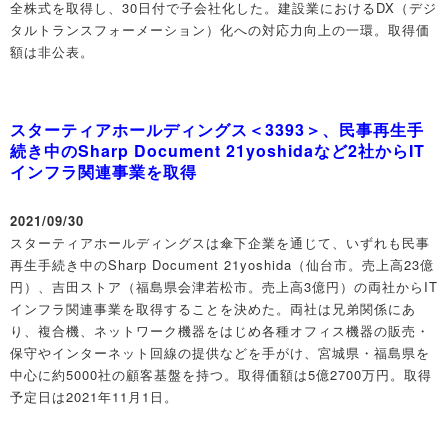
全株式を取得し、30日付で子会社化した。建設業におけるDX（デジ
タルトランスフォーメーション）化への対応力向上の一環。取得価
額は非公表。
スターティアホールディングス＜3393＞、民事再生手
続き中のSharp Document 21yoshidaなど2社からIT
インフラ関連事業を取得
2021/09/30
スターティアホールディングスは傘下企業を通じて、いずれも民事
再生手続き中のSharp Document 21yoshida（仙台市。売上高23億
円）、吉田ストア（福島県会津若松市。売上高3億円）の両社からIT
インフラ関連事業を取得することを決めた。両社は兄弟関係にあ
り、複合機、ネットワーク機器をはじめ各種オフィス機器の販売・
保守やインターネット回線の提供などを手がけ、宮城県・福島県を
中心に約5000社の顧客基盤を持つ。取得価額は5億2700万円。取得
予定日は2021年11月1日。