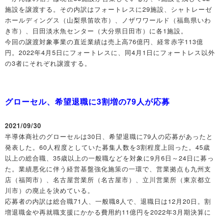
施設を譲渡する。その内訳はフォートレスに29施設、シャトレーゼ
ホールディングス（山梨県笛吹市）、ノザワワールド（福島県いわ
き市）、日田淡水魚センター（大分県日田市）に各1施設。
今回の譲渡対象事業の直近業績は売上高76億円、経常赤字113億
円。2022年4月5日にフォートレスに、同4月1日にフォートレス以外
の3者にそれぞれ譲渡する。
グローセル、希望退職に3割増の79人が応募
2021/09/30
半導体商社のグローセルは30日、希望退職に79人の応募があったと
発表した。60人程度としていた募集人数を3割程度上回った。45歳
以上の総合職、35歳以上の一般職などを対象に9月6日～24日に募っ
た。業績悪化に伴う経営基盤強化施策の一環で、営業拠点も九州支
店（福岡市）、名古屋営業所（名古屋市）、立川営業所（東京都立
川市）の廃止を決めている。
応募者の内訳は総合職71人、一般職8人で、退職日は12月20日。割
増退職金や再就職支援にかかる費用約11億円を2022年3月期決算に