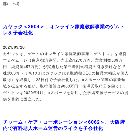
部に上場
カヤック＜3904＞、オンライン家庭教師事業のゲムト
レを子会社化
2021/09/28
カヤックは、ゲームのオンライン家庭教師事業「ゲムトレ」を運営
するゲムトレ（東京都渋谷区。売上高1270万円、営業利益539万
円、純資産457万円）が実施した第三者割当増資の引き受けなどで
株式60％（うち10％はカヤック代表取締役CEOの柳澤大輔氏が個人
取得）を取得し、28日付で子会社化した。eスポーツ関連の事業領
域を拡充する狙い。取得価額は9000万円（柳澤氏取得分を除く）。
ゲムトレは2020年4月、eスポーツを活用した学習支援サービスの提
供を目的に設立した。
チャーム・ケア・コーポレーション＜6062＞、大阪府
内で有料老人ホーム運営のライクを子会社化