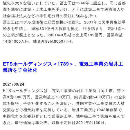
強化を大きな狙いとしていた。冨士工は1946年に設立し、同じ首都
圏を地盤に建築・土木工事を手がけ、とくに建築工事で医療法人や
社会福祉法人などの非住宅分野の受注に強みを持つ。
冨士工はバブル崩壊後に経営危機が表面化。2001年に民事再生法手
続きを申請し、総額831億円の負債を抱え、行き詰まり、東証1部へ
の上場が廃止となった。2021年3月期は売上高199億円、営業利益
14億4000万円、純資産93億8000万円。
ETSホールディングス＜1789＞、電気工事業の岩井工
業所を子会社化
2021/09/24
ETSホールディングスは、電気工事業の岩井工業所（岡山市。売上
高3億3800万円、営業利益△700万円、純資産2億5400万円）の全株
式を取得し子会社化することを決めた。共同営業や工事要員の人材
交流などで相乗効果を期待している。岩井工業所は1948年創業で、
中国電力を主要顧客として送電線工事、地中線工事で実績を積んで
きた。取得価額は非公表。取得予定日は2021年9月30日。