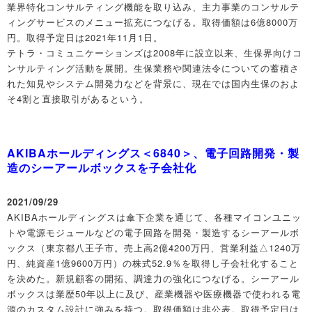
業界特化コンサルティング機能を取り込み、主力事業のコンサルテ
ィングサービスのメニュー拡充につなげる。取得価額は6億8000万
円。取得予定日は2021年11月1日。
テトラ・コミュニケーションズは2008年に設立以来、生保界向けコ
ンサルティング活動を展開。生保業務や関連法令についての蓄積さ
れた知見やシステム開発力などを背景に、現在では国内生保のおよ
そ4割と直接取引があるという。
AKIBAホールディングス＜6840＞、電子回路開発・製
造のシーアールボックスを子会社化
2021/09/29
AKIBAホールディングスは傘下企業を通じて、各種マイコンユニッ
トや電源モジュールなどの電子回路を開発・製造するシーアールボ
ックス（東京都八王子市。売上高2億4200万円、営業利益△1240万
円、純資産1億9600万円）の株式52.9％を取得し子会社化すること
を決めた。新規顧客の開拓、調達力の強化につなげる。シーアール
ボックスは業歴50年以上に及び、産業機器や医療機器で使われる電
源のカスタム設計に強みを持つ。取得価額は非公表。取得予定日は