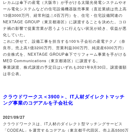
レカムは傘下の産電（大阪市）が手がける太陽光発電システムやオ
ール電化システムなどの住宅設備機器販売事業（直近業績は売上高
13億3000万円、経常利益△0百万円）を、住宅・住宅設備関連の
NEXTAGE GROUP（東京都港区）に譲渡することを決めた。コロ
ナ禍の影響で提案営業が思うように行えない状況が続き、収益が悪
化していた。
これに併せて、設備工事を担当する100％子会社の産電テクノ（奈
良市。売上高1億3200万円、営業利益300万円、純資産6300万円）
の全株式を、NEXTAGE GROUP傘下でリフォーム事業を手がける
MED Communications（東京都港区）に譲渡する。
事業譲渡、株式譲渡の予定日はいずれも2021年9月30日。譲渡価額
は非公表。
クラウドワークス＜3900＞、IT人材ダイレクトマッチ
ング事業のコデアルを子会社化
2021/09/27
クラウドワークスは、IT人材のダイレクト型マッチングサービス
「CODEAL」を運営するコデアル（東京都千代田区。売上高5500万