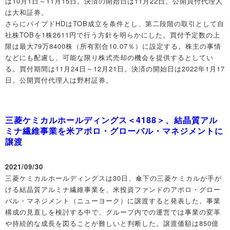
は10月1日～11月15日。決済の開始日は11月22日。公開買付代理人
は大和証券。
さらにパイプドHDはTOB成立を条件とし、第二段階の取引として自
社株TOBを1株2611円で行う方針を明らかにした。買付予定数の上
限は最大79万8400株（所有割合10.07％）に設定する。株主の事情
などにも配慮し、可能な限り株式売却の機会を提供するとしてい
る。買付期間は11月24日～12月21日。決済の開始日は2022年1月17
日。公開買付代理人は野村証券。
三菱ケミカルホールディングス＜4188＞、結晶質アル
ミナ繊維事業を米アポロ・グローバル・マネジメントに
譲渡
2021/09/30
三菱ケミカルホールディングスは30日、傘下の三菱ケミカルが手が
ける結晶質アルミナ繊維事業を、米投資ファンドのアポロ・グロー
バル・マネジメント（ニューヨーク）に譲渡すると発表した。事業
構成の見直しを検討する中で、グループ内での運営では事業の変革
や持続的な成長を図ることが難しいと判断した。譲渡価額は850億