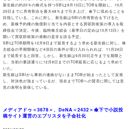
新生銀の約20％の株式を持つSBIは9月10日にTOBを開始し、10月
25日までに所有割合を最大48％まで引き上げ、傘下に収めることを
目指している。これに対し、新生銀はSBIの所有割合を下げるた
め、新株予約権の無償割り当てを内容とする買収防衛策の導入を取
締役会で決定。今後、臨時株主総会（基準日の定めは10月13日）を
開いて買収防衛策の発動の是非を諮る予定。
SBIはTOB期間を12月8日まで延長するよう求める新生銀に対し、株
主総会の早期開催など4項目の条件が受け入れられれば、11月24日
まで延長すると回答。しかし、新生銀は9月30日正午までを期限と
し、当初の要請通りに12月8日までのTOB延長に応じるよう求めて
いた。
新生銀はSBIから事前の連絡がないままTOBが始まったとして反発
し、対決色が強まっているが、現在までTOBへの賛否に関しては意
見の表明を留保している。
メディアドゥ＜3678＞、DeNA＜2432＞傘下で小説投
稿サイト運営のエブリスタを子会社化