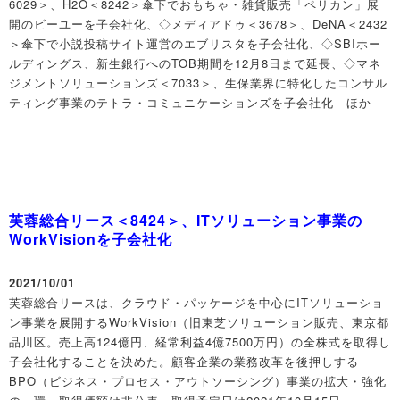
6029＞、H2O＜8242＞傘下でおもちゃ・雑貨販売「ペリカン」展
開のビーユーを子会社化、◇メディアドゥ＜3678＞、DeNA＜2432
＞傘下で小説投稿サイト運営のエブリスタを子会社化、◇SBIホー
ルディングス、新生銀行へのTOB期間を12月8日まで延長、◇マネ
ジメントソリューションズ＜7033＞、生保業界に特化したコンサル
ティング事業のテトラ・コミュニケーションズを子会社化 ほか
芙蓉総合リース＜8424＞、ITソリューション事業の
WorkVisionを子会社化
2021/10/01
芙蓉総合リースは、クラウド・パッケージを中心にITソリューショ
ン事業を展開するWorkVision（旧東芝ソリューション販売、東京都
品川区。売上高124億円、経常利益4億7500万円）の全株式を取得し
子会社化することを決めた。顧客企業の業務改革を後押しする
BPO（ビジネス・プロセス・アウトソーシング）事業の拡大・強化