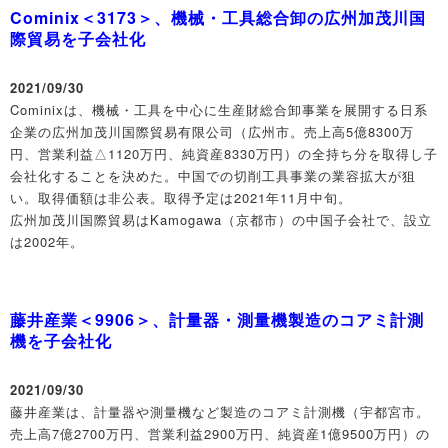
Cominix＜3173＞、機械・工具総合卸の広州加茂川国
際貿易を子会社化
2021/09/30
Cominixは、機械・工具を中心に生産財総合卸事業を展開する日系
企業の広州加茂川国際貿易有限公司（広州市。売上高5億8300万
円、営業利益△1120万円、純資産8330万円）の全持ち分を取得し子
会社化することを決めた。中国での切削工具事業の業容拡大が狙
い。取得価額は非公表。取得予定は2021年11月中旬。
広州加茂川国際貿易はKamogawa（京都市）の中国子会社で、設立
は2002年。
藤井産業＜9906＞、計量器・測量機製造のコアミ計測
機を子会社化
2021/09/30
藤井産業は、計量器や測量機など製造のコアミ計測機（宇都宮市。
売上高7億2700万円、営業利益2900万円、純資産1億9500万円）の