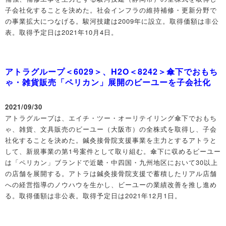
子会社化することを決めた。社会インフラの維持補修・更新分野で
の事業拡大につなげる。駿河技建は2009年に設立。取得価額は非公
表。取得予定日は2021年10月4日。
アトラグループ＜6029＞、H2O＜8242＞傘下でおもち
ゃ・雑貨販売「ペリカン」展開のビーユーを子会社化
2021/09/30
アトラグループは、エイチ・ツー・オーリテイリング傘下でおもち
ゃ、雑貨、文具販売のビーユー（大阪市）の全株式を取得し、子会
社化することを決めた。鍼灸接骨院支援事業を主力とするアトラと
して、新規事業の第1号案件として取り組む。傘下に収めるビーユー
は「ペリカン」ブランドで近畿・中四国・九州地区において30以上
の店舗を展開する。アトラは鍼灸接骨院支援で蓄積したリアル店舗
への経営指導のノウハウを生かし、ビーユーの業績改善を推し進め
る。取得価額は非公表。取得予定日は2021年12月1日。