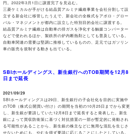
円。2022年3月1日に譲渡完了を見込む。
三菱ケミカルが手がける結晶質アルミナ繊維事業を会社分割して設
立する新会社に移管したうえで、新会社の全株式をアポロ・グロー
バル・マネジメントが都内に設立した特別目的会社に譲渡する。
結晶質アルミナ繊維は自動車の排ガスを浄化する触媒コンバーター
などで使われるほか、製鉄所の炉内断熱剤としても普及している。
自動車関連の需要は堅調に推移しているものの、足元ではガソリン
車の販売を規制する動きも出ている。
SBIホールディングス、新生銀行へのTOB期間を12月8
日まで延長
2021/09/29
SBIホールディングスは29日、新生銀行の子会社化を目的に実施中
のTOB（株式公開買い付け）の期間を当初の10月25日までから変更
し、新生銀が要請していた12月8日まで延長すると発表した。新生
銀によって買収防衛策に基づく対抗措置の一部が暫定的に発動され
る可能性があることから、新生銀の株主などに無用な混乱を生じさ
せないためにも、やむを得ず要請に応じることにしたとしている。