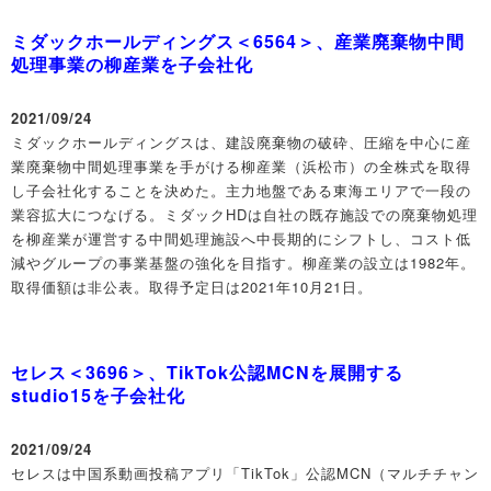
ミダックホールディングス＜6564＞、産業廃棄物中間
処理事業の柳産業を子会社化
2021/09/24
ミダックホールディングスは、建設廃棄物の破砕、圧縮を中心に産
業廃棄物中間処理事業を手がける柳産業（浜松市）の全株式を取得
し子会社化することを決めた。主力地盤である東海エリアで一段の
業容拡大につなげる。ミダックHDは自社の既存施設での廃棄物処理
を柳産業が運営する中間処理施設へ中長期的にシフトし、コスト低
減やグループの事業基盤の強化を目指す。柳産業の設立は1982年。
取得価額は非公表。取得予定日は2021年10月21日。
セレス＜3696＞、TikTok公認MCNを展開する
studio15を子会社化
2021/09/24
セレスは中国系動画投稿アプリ「TikTok」公認MCN（マルチチャン