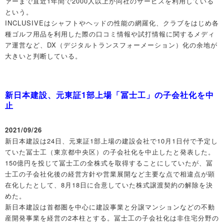
ァーまで直近1年間で2000人以上が同社のサービスを利用している
という。
INCLUSIVEはシャフトやヘッドの性能の網羅化、クラブをはじめ各
種ゴルフ用品を利用した際の口コミ情報や試打情報に関するメディ
ア運営など、DX（デジタルトランスフォーメーション）化の余地が
大きいと判断している。
新日本建設、元東証1部上場「冨士工」の子会社化を中
止
2021/09/26
新日本建設は24日、元東証1部上場の建設会社で10月1日付で予定し
ていた冨士工（東京都中央区）の子会社化を中止したと発表した。
150億円を投じて冨士工の全株式を取得することにしていたが、冨
士工の子会社化後の経営方針や営業展開など主要な点で相違点が顕
在化したとして、8月18日に合意していた株式譲渡契約の解除を決
めた。
新日本建設は首都圏を中心に建設事業と分譲マンションなどの不動
産開発事業を経営の2本柱とする。冨士工の子会社化は非住宅分野の