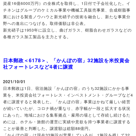
資産16億6000万円）の全株式を取得し、1日付で子会社化した。イ
チネンはグループのケミカル事業や機械工具販売事業、合成樹脂事
業における製造ノウハウと新光硝子の技術を融合し、新たな事業分
野への進出につなげる。取得価額は非公表。
新光硝子は1953年に設立し、曲げガラス、樹脂合わせガラスなどの
各種ガラス加工製品を主力とする。
日本郵政＜6178＞、「かんぽの宿」32施設を米投資会
社フォートレスなど4者に譲渡
2021/10/01
日本郵政は1日、宿泊施設「かんぽの宿」のうち32施設にかかる事
業を、米投資会社フォートレス・インベストメント・グループなど4
者に譲渡すると発表した。「かんぽの宿」事業はかねて厳しい経営
が続いていたが、コロナ禍が重なり、赤字幅が一段と拡大する状況
にあった。地域における集客拠点・雇用の場として存続し続けるた
めには、ホテル・旅館の運営に実績や意欲を持つ事業者に譲渡する
ことが最善と判断した。譲渡額は総額88億円。
「かんぽの宿」は現在33施設が営業しているが、1施設を残して32