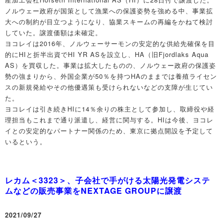
ノルウェー政府が国策として漁業への保護姿勢を強める中、事業拡
大への制約が目立つようになり、協業スキームの再編をかねて検討
していた。譲渡価額は未確定。
ヨコレイは2016年、ノルウェーサーモンの安定的な供給先確保を目
的にHIと折半出資でHI YR ASを設立し、HA（旧Fjordlaks Aqua
AS）を買収した。事業は拡大したものの、ノルウェー政府の保護姿
勢の強まりから、外国企業が50％を持つHAのままでは養殖ライセン
スの新規発給やその他優遇策も受けられないなどの支障が生じてい
た。
ヨコレイは引き続きHIに14％余りの株主として参加し、取締役や経
理担当もこれまで通り派遣し、経営に関与する。HIは今後、ヨコレ
イとの安定的なパートナー関係のため、東京に拠点開設を予定して
いるという。
レカム＜3323＞、子会社で手がける太陽光発電システ
ムなどの販売事業をNEXTAGE GROUPに譲渡
2021/09/27