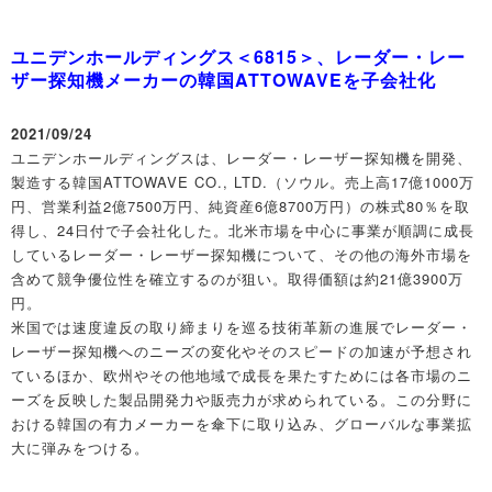
ユニデンホールディングス＜6815＞、レーダー・レー
ザー探知機メーカーの韓国ATTOWAVEを子会社化
2021/09/24
ユニデンホールディングスは、レーダー・レーザー探知機を開発、
製造する韓国ATTOWAVE CO., LTD.（ソウル。売上高17億1000万
円、営業利益2億7500万円、純資産6億8700万円）の株式80％を取
得し、24日付で子会社化した。北米市場を中心に事業が順調に成長
しているレーダー・レーザー探知機について、その他の海外市場を
含めて競争優位性を確立するのが狙い。取得価額は約21億3900万
円。
米国では速度違反の取り締まりを巡る技術革新の進展でレーダー・
レーザー探知機へのニーズの変化やそのスピードの加速が予想され
ているほか、欧州やその他地域で成長を果たすためには各市場のニ
ーズを反映した製品開発力や販売力が求められている。この分野に
おける韓国の有力メーカーを傘下に取り込み、グローバルな事業拡
大に弾みをつける。