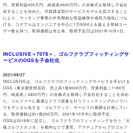
円、営業利益400万円、純資産4500万円）の全株式を取得し子会社
化することを決めた。月額課金型のサービスモデルを拡大すること
により、マッチング事業の中長期的な収益確保や成長力強化につな
げる。コデアルはエンジニアを中心に1万5000人を超える登録ユー
ザー数を持つ。取得価額は非公表。取得予定日は2021年10月1日。
INCLUSIVE＜7078＞、ゴルフクラブフィッティングサ
ービスのOGSを子会社化
2021/09/27
INCLUSIVEは、ゴルフクラブのフィッティングサービスを手がける
OGS（東京都世田谷区。売上高1億9000万円、営業利益△1180万
円、純資産△4800万円）の全株式を取得し子会社化することを決め
た。ゴルファーに最適なクラブ提案を行うフィッティングのノウハ
ウをデジタル化する「ゴルフテック」サービスの展開を計画してい
る。取得価額は約1億200万円。2021年10月中に取得予定。
OGSは2016年に設立し、ゴルフクラブのフィッティングを行う「大
蔵ゴルフスタジオ」を都内などで運営。アマチュアからプロゴルフ