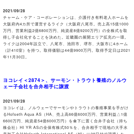
2021/09/28
チャーム・ケア・コーポレーションは、介護付き有料老人ホームを
大阪府内4カ所で運営するライク（大阪府八尾市。売上高15億1000
万円、営業利益2億6800万円、純資産8億9200万円）の全株式を取
得し子会社化することを決めた。近畿圏の展開エリア拡充の一環。
ライクは2004年設立で、八尾市、池田市、堺市、大阪市に4ホーム
（計410室）を持つ。取得価額は44億9900万円。取得予定日は2021
年11月30日。
ヨコレイ＜2874＞、サーモン・トラウト養殖のノルウ
ェー子会社を合弁相手に譲渡
2021/09/28
ヨコレイは、ノルウェーでサーモンやトラウトの養殖事業を手がけ
るHofseth Aqua AS（HA、売上高66億6000万円、営業利益△1億
6600万円、純資産54億6000万円）を傘下に置く合弁子会社（持ち
株会社）HI YR ASの全保有株式50％を、合弁相手で現地の大手水
産加工会社Hofseth International AS（HI）に28日付で譲渡した。