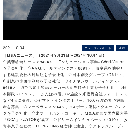
2021.10.04
ニュース/レポート
連載
［M&Aニュース］（2021年9月21日〜2021年10月1日）
◇芙蓉総合リース＜8424＞、ITソリューション事業のWorkVision
を子会社化、◇AMGホールディングス＜8891＞、岐阜県を地盤と
する建設会社の髙垣組を子会社化、◇日本創発グループ＜7814＞、
印刷業の小西印刷所を子会社化、◇イチネンホールディングス＜
9619＞、ガラス加工製品メーカーの新光硝子工業を子会社化、◇日
本郵政＜6178＞、「かんぽの宿」32施設を米投資会社フォートレス
など4者に譲渡、◇ヤマト・インダストリー、10人程度の希望退職
者を募集、◇マーベラス＜7844＞、eスポーツ運営のグルーブシン
クを子会社化、◇米フーリハン・ローキー、M＆A助言で国内最大手
「GCA」へのTOBが成立、◇ドリームインキュベータ＜4310＞、投
資事業子会社のDIMENSIONを経営陣に譲渡、◇アトラグループ＜