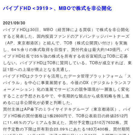
パイプドHD＜3919＞、MBOで株式を非公開化
2021/09/30
パイプドHDは30日、MBO（経営陣による買収）で株式を非公開化
すると発表した。国内投資ファンドのアドバンテッジパートナーズ
（AP、東京都港区）と組んで、TOB（株式公開買い付け）を実施
し、64％余りの株式取得を目指す。買付代金は最大約143億円。パ
イプドHD社長で35％強の株式を所有する佐谷宣昭氏はTOBに応募
しない。パイプドHDはTOBに賛同している。TOBが成立すれば、東
証1部への上場が廃止となる見通し。
パイプドHDはクラウドを活用したデータ管理プラットフォーム「ス
パイラル」を中心に事業展開する。今後のDX（デジタルトランスフ
ォーメーション）化の進展でサービスの競争環境が一層激しく変化
することが予想される中で、中長期的な観点から成長戦略を推し進
めるには非公開化が必要と判断した。
買付主体はAP傘下のミライサイテキグループ（東京都港区）。パイ
プドHD株の買付価格は1株2800円で、TOB公表前日の終値2512円
に11.46％のプレミアムを加えた。買付予定数は510万7632株。買
付予定数の下限は所有割合23.09％にあたる183万400株。買付期間