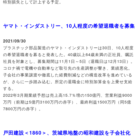
特別損失として計上する予定。
ヤマト・インダストリー、10人程度の希望退職者を募集
2021/09/30
プラスチック部品製造のヤマト・インダストリーは30日、10人程度
の希望退職者を募ると発表した。40歳以上64歳未満の正社員、嘱託
社員を対象とし、募集期間は11月1日～5日（退職日は12月13日）。
コロナ禍で電機や自動車など取引先の生産調整が響き、業績悪化。
子会社の事業譲渡や徹底した経費削減などの構造改革を進めている
が、さらに一歩踏み込む。所定の退職金に特別加算金を上乗せ支給
する。
2022年3月期業績予想は売上高15.7％増の150億円、営業利益9000
万円（前期は5億円3100万円の赤字）、最終利益1500万円（同5億
7800万円の赤字）。
戸田建設＜1860＞、茨城県地盤の昭和建設を子会社化