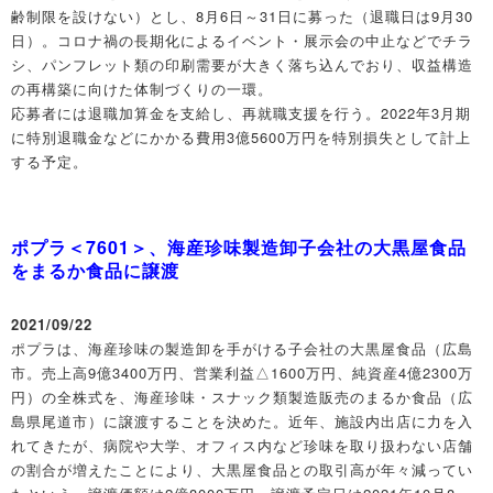
齢制限を設けない）とし、8月6日～31日に募った（退職日は9月30
日）。コロナ禍の長期化によるイベント・展示会の中止などでチラ
シ、パンフレット類の印刷需要が大きく落ち込んでおり、収益構造
の再構築に向けた体制づくりの一環。
応募者には退職加算金を支給し、再就職支援を行う。2022年3月期
に特別退職金などにかかる費用3億5600万円を特別損失として計上
する予定。
ポプラ＜7601＞、海産珍味製造卸子会社の大黒屋食品
をまるか食品に譲渡
2021/09/22
ポプラは、海産珍味の製造卸を手がける子会社の大黒屋食品（広島
市。売上高9億3400万円、営業利益△1600万円、純資産4億2300万
円）の全株式を、海産珍味・スナック類製造販売のまるか食品（広
島県尾道市）に譲渡することを決めた。近年、施設内出店に力を入
れてきたが、病院や大学、オフィス内など珍味を取り扱わない店舗
の割合が増えたことにより、大黒屋食品との取引高が年々減ってい