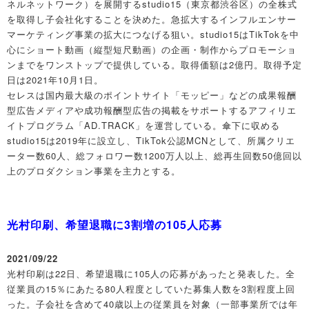
ネルネットワーク）を展開するstudio15（東京都渋谷区）の全株式
を取得し子会社化することを決めた。急拡大するインフルエンサー
マーケティング事業の拡大につなげる狙い。studio15はTikTokを中
心にショート動画（縦型短尺動画）の企画・制作からプロモーショ
ンまでをワンストップで提供している。取得価額は2億円。取得予定
日は2021年10月1日。
セレスは国内最大級のポイントサイト「モッピー」などの成果報酬
型広告メディアや成功報酬型広告の掲載をサポートするアフィリエ
イトプログラム「AD.TRACK」を運営している。傘下に収める
studio15は2019年に設立し、TikTok公認MCNとして、所属クリエ
ーター数60人、総フォロワー数1200万人以上、総再生回数50億回以
上のプロダクション事業を主力とする。
光村印刷、希望退職に3割増の105人応募
2021/09/22
光村印刷は22日、希望退職に105人の応募があったと発表した。全
従業員の15％にあたる80人程度としていた募集人数を3割程度上回
った。子会社を含めて40歳以上の従業員を対象（一部事業所では年