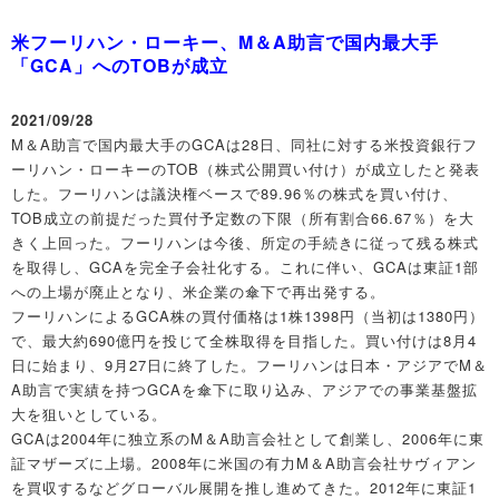
米フーリハン・ローキー、M＆A助言で国内最大手
「GCA」へのTOBが成立
2021/09/28
M＆A助言で国内最大手のGCAは28日、同社に対する米投資銀行フ
ーリハン・ローキーのTOB（株式公開買い付け）が成立したと発表
した。フーリハンは議決権ベースで89.96％の株式を買い付け、
TOB成立の前提だった買付予定数の下限（所有割合66.67％）を大
きく上回った。フーリハンは今後、所定の手続きに従って残る株式
を取得し、GCAを完全子会社化する。これに伴い、GCAは東証1部
への上場が廃止となり、米企業の傘下で再出発する。
フーリハンによるGCA株の買付価格は1株1398円（当初は1380円）
で、最大約690億円を投じて全株取得を目指した。買い付けは8月4
日に始まり、9月27日に終了した。フーリハンは日本・アジアでM＆
A助言で実績を持つGCAを傘下に取り込み、アジアでの事業基盤拡
大を狙いとしている。
GCAは2004年に独立系のM＆A助言会社として創業し、2006年に東
証マザーズに上場。2008年に米国の有力M＆A助言会社サヴィアン
を買収するなどグローバル展開を推し進めてきた。2012年に東証1