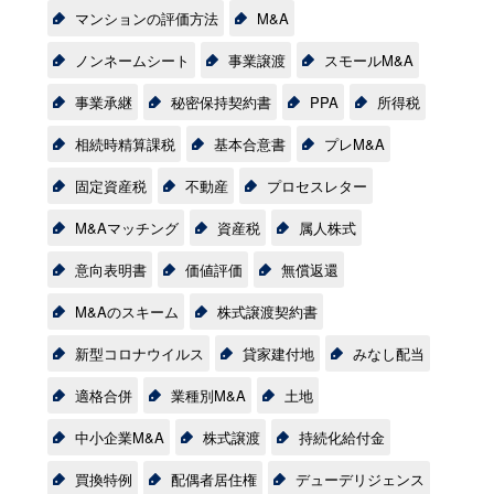
マンションの評価方法
M&A
ノンネームシート
事業譲渡
スモールM&A
事業承継
秘密保持契約書
PPA
所得税
相続時精算課税
基本合意書
プレM&A
固定資産税
不動産
プロセスレター
M&Aマッチング
資産税
属人株式
意向表明書
価値評価
無償返還
M&Aのスキーム
株式譲渡契約書
新型コロナウイルス
貸家建付地
みなし配当
適格合併
業種別M&A
土地
中小企業M&A
株式譲渡
持続化給付金
買換特例
配偶者居住権
デューデリジェンス