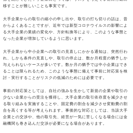
移すことが難しいことも事実です。
大手企業からの取引の縮小の申し出や、取引の打ち切りの話は、昔
からよくあることですが、近年では新型コロナウイルスの影響によ
る大手企業の業績の変化や、方針転換等により、このような事態と
なった企業が増加しているように思います。
大手企業から中小企業への取引の見直しにかかる通知は、突然行わ
れ、しかも条件の見直しや、取引の停止は、数か月程度の猶予しか
与えられないケースが多いです。数か月の猶予では中小企業はでき
ることは限られるため、このような事態に備えて事前に対応策を検
討・実行することがリスクの低減のためには必要です。
事前の対応策としては、自社の強みを生かして新規の企業や取引の
少ない企業からの受注を獲得し、大手企業の取引依存度を減少させ
る取り組みを実施することや、固定費の割合を減少させ変動費の割
合を高くする等が考えられます。事後的な対応としては、当該大手
企業との交渉や、他の取引先、経営が一気に苦しくなる場合には金
融機関も巻き込んだ交渉が必要になる場合があります。