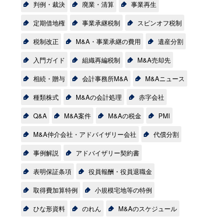
判例・裁決
廃業・清算
事業再生
定期借地権
事業承継税制
スピンオフ税制
税制改正
M&A・事業承継の費用
遺産分割
入門ガイド
組織再編税制
M&A売却先
相続・贈与
会計事務所M&A
M&Aニュース
種類株式
M&Aの会計処理
赤字会社
Q&A
M&A案件
M&Aの税金
PMI
M&A仲介会社・アドバイザリー会社
代償分割
事例解説
アドバイザリー契約書
表明保証条項
役員報酬・役員退職金
取得費加算特例
小規模宅地等の特例
ひな形資料
のれん
M&Aのスケジュール