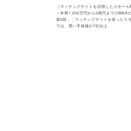
後継者不在などの理由で、「廃業」では
［マッチングサイトを活用したスモール
承継（M&A）」を売り手社長が選択し
～年商1,000万円から2億円までのM&A
商2億円以下のスモール企業（中小零細
第2回：「マッチングサイトを使ったスモ
ば、「対面（リアル）」でお相手を探す
では、買い手候補が7社以上
介業者には高額な費用の面で頼むことが
〈解説〉
そこで、前々回お伝えしましたように、
税理士 今村仁
ランビのようなM&Aマッチングサイト
みようとします。当然ですが、会社が特
ンネーム状態の会社概要のような感じで
ますが、そのノンネーム状態の会社概要
▷売上1,000万円程度からの「スモール
興味を引くような、もっといえば条件に
ービス」受付開始！M&A仲介業者への
が現れるような情報を書き込まないとい
規模の小さい案件も依頼しやすい手数料
気軽にご相談を。
買い手からしてみると、最初は対面の説
く、また写真や動画ももちろんなく、文
（１）
誰にとってもモッタイナイ状況
の情報で、買いたいか買いたくないかを
があります。そこに単に、「関西、製造
本連載の第1回にも書きましたが、親族
名、売上6,000万円、赤字、安定した売
員承継という一時しのぎを除けば、後継
だけ書かれていて、買い手が買いたいと
の行く末は、2つしかありません。つま