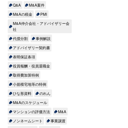
Q&A
M&A案件
い
イ
M&Aの税金
PMI
業
中
買
M&A仲介会社・アドバイザリー会
き
社
ー
し
い
代償分割
事例解説
場
り
果
アドバイザリー契約書
以
せ
表明保証条項
役員報酬・役員退職金
取得費加算特例
三
つ
リ
小規模宅地等の特例
こ
ー
ひな形資料
のれん
M&Aのスケジュール
マンションの評価方法
M&A
ら
ノンネームシート
事業譲渡
チ