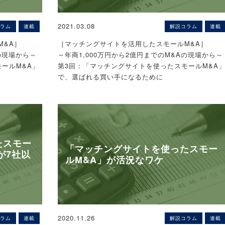
2021.03.08
ラム
連載
解説コラム
連載
M&A］
［マッチングサイトを活用したスモールM&A］
の現場から～
～年商1,000万円から2億円までのM&Aの現場から～
ールM&A」
第3回：「マッチングサイトを使ったスモールM&A
で、選ばれる買い手になるために
〈解説〉
税理士 今村仁
たスモー
「マッチングサイトを使ったスモー
が7社以
M&Aお任せサ
▷売上1,000万円程度からの「スモールM&Aお任せ
ルM&A」が活況なワケ
依頼に至らない
ービス」受付開始！M&A仲介業者への依頼に至らな
で。まずはお
規模の小さい案件も依頼しやすい手数料で。まずは
気軽にご相談を。
い
（１）
ユーザーの9
割は買い手という現実
2020.11.26
ラム
連載
解説コラム
連載