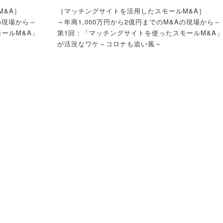
なく「第三者
前回の解説にてスモール企業（中小零細企業）の売
M&A］
［マッチングサイトを活用したスモールM&A］
たとします。年
手目線の選択肢として、「廃業」ではなく「ネット
の現場から～
～年商1,000万円から2億円までのM&Aの現場から～
企業）であれ
使った第三者承継、（M&A）」を、弊社がサポート
ールM&A」
第1回：「マッチングサイトを使ったスモールM&A
銀行やM&A仲
た実例を踏まえて説明をしましたが、いかがだった
が活況なワケ～コロナも追い風～
できません。
しょうか。
〈解説〉
バトンズやト
前回の末尾に、サラリーマンを含めて買い手が多数
税理士 今村仁
に無料登録を試
ることについても少し触れました。 M&Aマッチン
定されないノ
サイトをスマホやパソコンで見てみると、トップペ
の登録となり
ジにユーザー数が表示さています。そのマッチング
に、買い手の
イトを使っているユーザーの数のことですが、一般
M&Aお任せサ
▷売上1,000万円程度からの「スモールM&Aお任せ
合った買い手
には約9割が買い手といわれています。つまり、10人
依頼に至らない
ービス」受付開始！M&A仲介業者への依頼に至らな
けません。
いれば、1人が売り手で9人が買い手という感じです
で。まずはお
規模の小さい案件も依頼しやすい手数料で。まずは
気軽にご相談を。
明など一切な
多数の買い手がマッチングサイトには存在している
字オンリーで
ですが、それら買い手の成り立ちや業種業態、規模
（１）4
つの数字「381
」「127
」「650
」「22
」か
判断する必要
などは多種多様です。一般的によくあるのは、今ま
みる中小M&A
の今
業、従業員3
M&Aを検討したことはあるのだけれど、売買価格や
外の役員従業
上が特長」と
門家費用が高く、なかなか実現できなかったような
者不在の会社
日本の高齢化率は世界一ですが、同様に中小企業経
思うでしょう
わゆる中小零細企業の方々です。売上規模でいうと
り、「廃業」
者も高齢化しています。具体的な数字を挙げると、