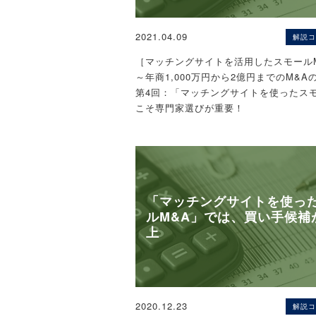
2021.04.09
解説コ
［マッチングサイトを活用したスモール
～年商1,000万円から2億円までのM&A
第4回：「マッチングサイトを使ったスモ
こそ専門家選びが重要！
〈解説〉
税理士 今村仁
「マッチングサイトを使っ
ルM&A」では、買い手候補
▷売上1,000万円程度からの「スモール
上
ービス」受付開始！M&A仲介業者への
規模の小さい案件も依頼しやすい手数料
気軽にご相談を。
（１）
ネットM&A
の世界は文字でしかな
2020.12.23
解説コ