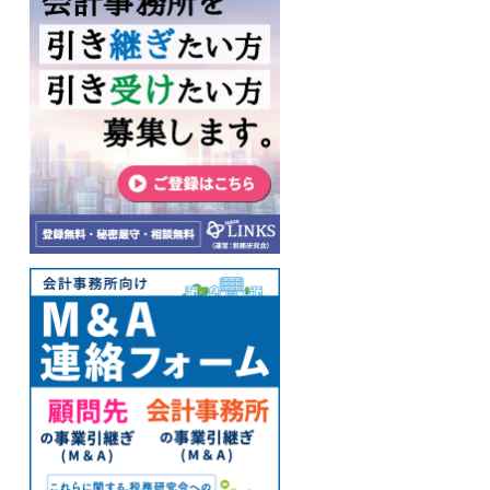
り
を
し
」
で
い
グ
ー
サ
的
サ
い
。
お
の
感
ら
で
専
い
営
、
全