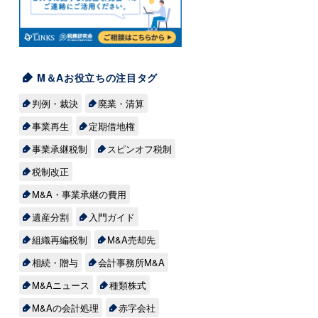
約
の
あ
多
M＆Aお役立ちの注目タグ
お
判例・裁決
廃業・清算
事業再生
定期借地権
ス
事業承継税制
スピンオフ税制
税制改正
れ
M&A・事業承継の費用
代
遺産分割
入門ガイド
チ
組織再編税制
M&A売却先
族
す
相続・贈与
会計事務所M&A
主
M&Aニュース
種類株式
チ
い
く
M&Aの会計処理
赤字会社