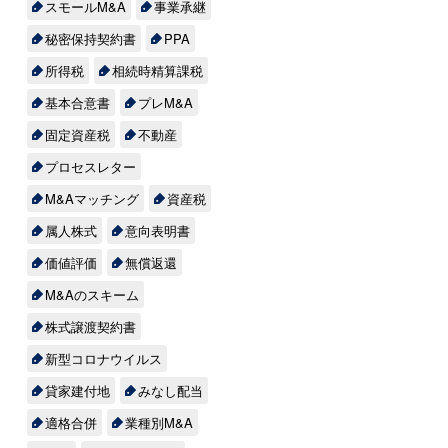
スモールM&A
事業承継
売
秘密保持契約書
PPA
要
か
所得税
相続時精算課税
会
合
基本合意書
プレM&A
」
ザ
府
固定資産税
不動産
し
が
プロセスレター
が
報
M&Aマッチング
資産税
を
属人株式
意向表明書
価値評価
無償返還
す
M&Aのスキーム
株式譲渡契約書
う
新型コロナウイルス
、
貸家建付地
みなし配当
ー
ま
・
適格合併
業種別M&A
生