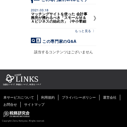
2021.03.18
マッチングサイトを使った 会計事
務所が携わるべき「スモールＭ＆
Ａビジネスの始め方」（中小零細
企業を支える会計事務所向けセミ
ナー）
もっと見る
この専門家のQ&A
該当するコンテンツはございません
本サービスについて
利用規約
プライバシーポリシー
運営会社
お問合せ
サイトマップ
Copyright©
Zeimu Kenkyukai, Allrights reserved.