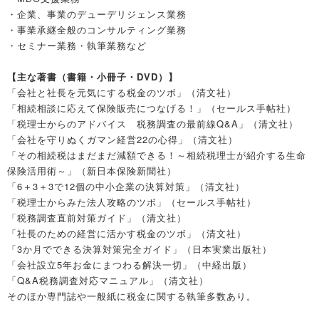
・企業、事業のデューデリジェンス業務
・事業承継全般のコンサルティング業務
・セミナー業務・執筆業務など
【主な著書（書籍・小冊子・DVD）】
「会社と社長を元気にする税金のツボ」（清文社）
「相続相談に応えて保険販売につなげる！」（セールス手帖社）
「税理士からのアドバイス 税務調査の最前線Q&A」（清文社）
「会社を守りぬくガマン経営22の心得」（清文社）
「その相続税はまだまだ減額できる！～相続税理士が紹介する生命
保険活用術～」（新日本保険新聞社）
「6＋3＋3で12個の中小企業の決算対策」（清文社）
「税理士からみた法人攻略のツボ」（セールス手帖社）
「税務調査直前対策ガイド」（清文社）
「社長のための経営に活かす税金のツボ」（清文社）
「3か月でできる決算対策完全ガイド」（日本実業出版社）
「会社設立5年お金にまつわる解決一切」（中経出版）
「Q&A税務調査対応マニュアル」（清文社）
そのほか専門誌や一般紙に税金に関する執筆多数あり。