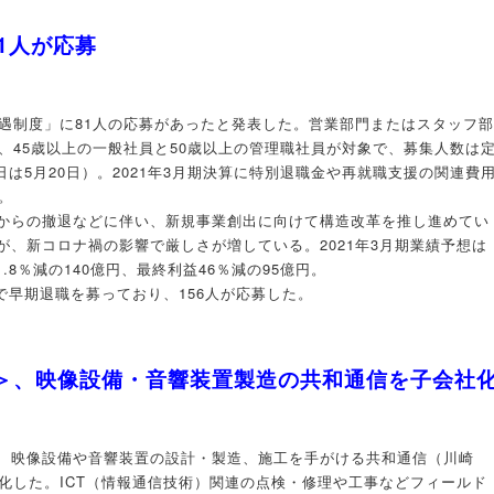
1人が応募
優遇制度」に81人の応募があったと発表した。営業部門またはスタッフ部
、45歳以上の一般社員と50歳以上の管理職社員が対象で、募集人数は
日は5月20日）。2021年3月期決算に特別退職金や再就職支援の関連費
。
からの撤退などに伴い、新規事業創出に向けて構造改革を推し進めてい
、新コロナ禍の影響で厳しさが増している。2021年3月期業績予想は
1.8％減の140億円、最終利益46％減の95億円。
容で早期退職を募っており、156人が応募した。
1＞、映像設備・音響装置製造の共和通信を子会社
、映像設備や音響装置の設計・製造、施工を手がける共和通信（川崎
化した。ICT（情報通信技術）関連の点検・修理や工事などフィールド