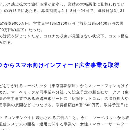
イルス感染拡大で旅行市場が縮小し、業績の大幅悪化に見舞われてい
）の約13％にあたる。募集期間は2月18日～24日で、退職日は3月31
の8億9000万円、営業赤字13億3300万円（前期は8億4400万円の黒
100万円の黒字）だった。
の対策を講じてきたが、コロナの収束が見通せない状況下、コスト構造
み切る。
ックからスマホ向けインフィード広告事業を取得
どを手がけるマーベリック（東京都新宿区）からスマートフォン向けイ
めた。マーベリックが同事業を分社して設立予定の新会社サークア（東
探の主力事業である経路検索サービス「駅探ドットコム」の収益拡大や
事業の展開などにつなげる。取得価額は8億2500万円。取得予定日は
イトでコンテンツ中に表示される広告のこと。今回、マーベリックから取
配信システムの開発・運用に関する事業で、女性スマホユーザーをター