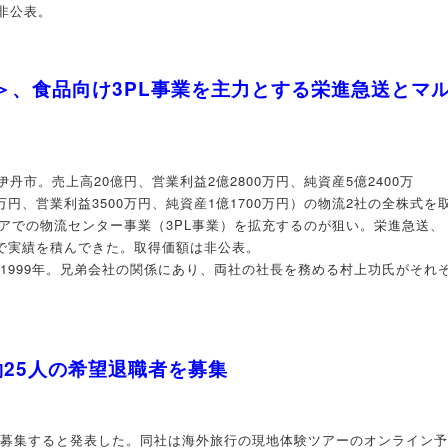
非公表。
7＞、食品向け3PL事業を主力とする栄進急送とマ
市。売上高20億円、営業利益2億2800万円、純資産5億2400万
万円、営業利益3500万円、純資産1億1700万円）の物流2社の全株式を
アでの物流センター事業（3PL事業）を拡充するのが狙い。栄進急送、
業で実績を積んできた。取得価額は非公表。
が1999年。兄弟会社の関係にあり、両社の社長を務める村上功氏がそれ
25人の希望退職者を募集
者を募集すると発表した。同社は海外旅行の現地体験ツアーのオンライン予