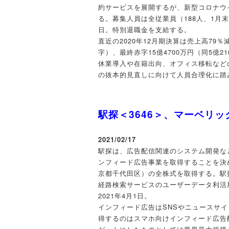
約サービスを展開するが、新型コロナウ
る。募集人員は全従業員（188人、1月末
日。特別退職金を支給する。
直近の2020年12月期決算は売上高79％減
字）、最終赤字15億4700万円（同5億2
休業導入や在籍出向、オフィス移転など
の抜本的見直しに向けて人員合理化に踏
駅探＜3646＞、マーベリ
2021/02/17
駅探は、広告配信関連のシステム開発な
ンフィード広告事業を取得することを決
京都千代田区）の全株式を取得する。駅
経路検索サービスのユーザーデータ利活用
2021年4月1日。
インフィード広告はSNSやニュースサ
得するのはスマホ向けインフィード広告