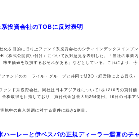
系投資会社のTOBに反対表明
会社化を目的に旧村上ファンド系投資会社のシティインデックスイレブン
TOB（株式公開買い付け）について反対意見を表明した。「当社の事業内
、株主価値を毀損するおそれがある」などとしている。これにより、今
資ファンドのカーライル・グループと共同でMBO（経営陣による買収）
ァンド系投資会社。同社は日本アジア株について1株1210円の買付価
中。全株取得を目指しており、買付代金は最大約264億円。19日の日本ア
鉄が実施中の東京製綱に対する案件に続き2例目。
、米ハーレーと伊ベスパの正規ディーラー運営のチ