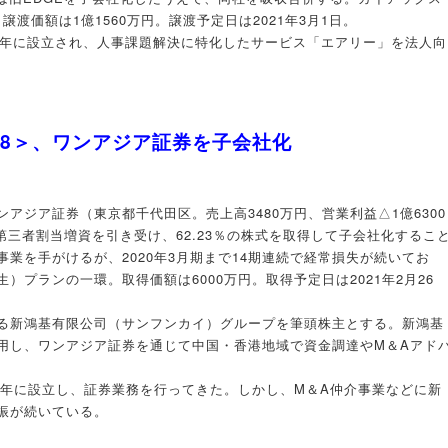
譲渡価額は1億1560万円。譲渡予定日は2021年3月1日。
17年に設立され、人事課題解決に特化したサービス「エアリー」を法人向
。
18＞、ワンアジア証券を子会社化
アジア証券（東京都千代田区。売上高3480万円、営業利益△1億6300
る第三者割当増資を引き受け、62.23％の株式を取得して子会社化するこ
業を手がけるが、2020年3月期まで14期連続で経常損失が続いてお
プランの一環。取得価額は6000万円。取得予定日は2021年2月26
る新鴻基有限公司（サンフンカイ）グループを筆頭株主とする。新鴻基
用し、ワンアジア証券を通じて中国・香港地域で資金調達やM＆Aアド
1年に設立し、証券業務を行ってきた。しかし、M＆A仲介事業などに新
振が続いている。