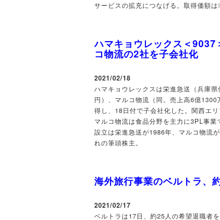
サービスの拡充につなげる。取得価額は
ハマキョウレックス＜903
コ物流の2社を子会社化
2021/02/18
ハマキョウレックスは栄進急送（兵庫県伊丹
円）、マルコ物流（同。売上高6億1300
得し、18日付で子会社化した。関西エリ
マルコ物流は食品分野を主力に3PL事
設立は栄進急送が1986年、マルコ物流
れの筆頭株主。
海外旅行事業のベルトラ、約
2021/02/17
ベルトラは17日、約25人の希望退職