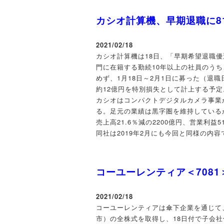
カシオ計算機、早期退職に8
2021/02/18
カシオ計算機は18日、「早期希望退職
門に在籍する勤続10年以上の社員のうち
めず、1月18日～2月1日に募った（退職
約12億円を特別損失として計上する予定
カシオはコンパクトデジタルカメラ事業
る。足元の業績は黒字圏を維持しているが
売上高21.6％減の2200億円、営業利益5
同社は2019年2月にも今回と同様の内
コーユーレンティア＜708
2021/02/18
コーユーレンティアは傘下企業を通じて
市）の全株式を取得し、18日付で子会社