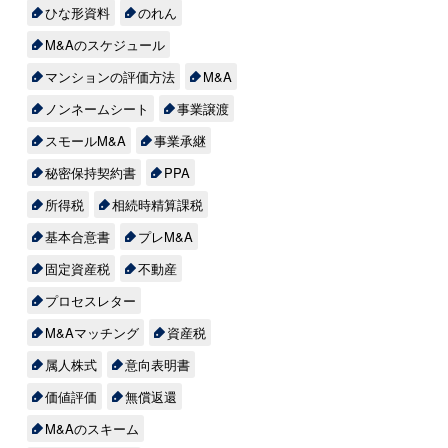
ひな形資料
のれん
M&Aのスケジュール
マンションの評価方法
M&A
ノンネームシート
事業譲渡
スモールM&A
事業承継
秘密保持契約書
PPA
所得税
相続時精算課税
基本合意書
プレM&A
固定資産税
不動産
プロセスレター
M&Aマッチング
資産税
属人株式
意向表明書
価値評価
無償返還
M&Aのスキーム