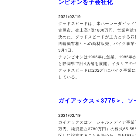
ンピオンを子会社化
2021/02/19
グッドスピードは、米ハーレーダビッド
古屋市。売上高7億1800万円、営業利益
決めた。グッドスピードが主力とする四
四輪顧客相互への商材販売、バイク事業
3月1日。
チャンピオンは1965年に創業。198
と静岡県で計4店舗を展開。イタリアの
グッドスピードは2020年にバイク事業に
している。
ガイアックス＜3775＞、
2021/02/19
ガイアックスはソーシャルメディア事業子会
万円、純資産△3780万円）の株式65.
区）に譲渡することを決めた。新EDGE