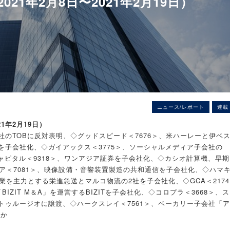
21年2月8日〜2021年2月19日）
ニュース/レポート
連載
21年2月19日）
のTOBに反対表明、◇グッドスピード＜7676＞、米ハーレーと伊ベ
を子会社化、◇ガイアックス＜3775＞、ソーシャルメディア子会社の
ャピタル＜9318＞、ワンアジア証券を子会社化、◇カシオ計算機、早期
ア＜7081＞、映像設備・音響装置製造の共和通信を子会社化、◇ハマ
事業を主力とする栄進急送とマルコ物流の2社を子会社化、◇GCA＜2174
ZIT M＆A」を運営するBIZITを子会社化、◇コロプラ＜3668＞、ス
トゥルージオに譲渡、◇ハークスレイ＜7561＞、ベーカリー子会社「ア
ほか