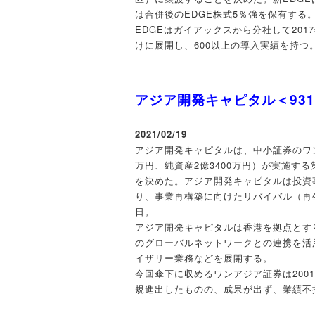
は合併後のEDGE株式5％強を保有する。
EDGEはガイアックスから分社して20
けに展開し、600以上の導入実績を持つ
アジア開発キャピタル＜93
2021/02/19
アジア開発キャピタルは、中小証券のワン
万円、純資産2億3400万円）が実施す
を決めた。アジア開発キャピタルは投資事
り、事業再構築に向けたリバイバル（再生）
日。
アジア開発キャピタルは香港を拠点とす
のグローバルネットワークとの連携を活
イザリー業務などを展開する。
今回傘下に収めるワンアジア証券は200
規進出したものの、成果が出ず、業績不