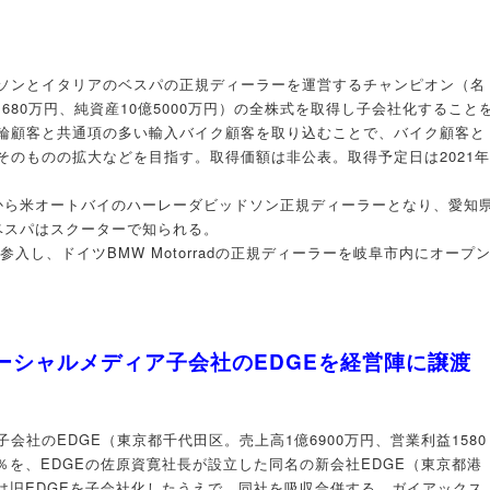
ソンとイタリアのベスパの正規ディーラーを運営するチャンピオン（名
1680万円、純資産10億5000万円）の全株式を取得し子会社化すること
輪顧客と共通項の多い輸入バイク顧客を取り込むことで、バイク顧客と
そのものの拡大などを目指す。取得価額は非公表。取得予定日は2021年
5年から米オートバイのハーレーダビッドソン正規ディーラーとなり、愛知
ベスパはスクーターで知られる。
参入し、ドイツBMW Motorradの正規ディーラーを岐阜市内にオープ
ソーシャルメディア子会社のEDGEを経営陣に譲渡
社のEDGE（東京都千代田区。売上高1億6900万円、営業利益1580
55％を、EDGEの佐原資寛社長が設立した同名の新会社EDGE（東京都港
は旧EDGEを子会社化したうえで、同社を吸収合併する。ガイアックス