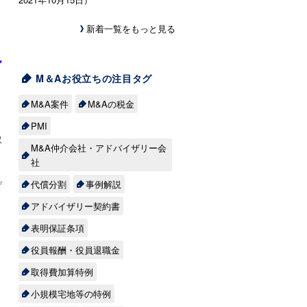
新着一覧をもっと見る
ル
M＆Aお役立ちの注目タグ
M&A案件
M&Aの税金
PMI
取
M&A仲介会社・アドバイザリー会
社
代償分割
事例解説
ぞ
アドバイザリー契約書
表明保証条項
役員報酬・役員退職金
取得費加算特例
小規模宅地等の特例