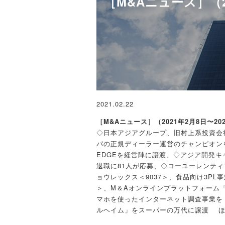
［M&Aニュース］（20
2021.02.22
［M&Aニュース］（2021年2月8日〜20
◇日本アジアグループ、旧村上系投資会社
パの正規ディーラー運営のチャンピオン
EDGEを経営陣に譲渡、◇アジア開発キ
退職に81人が応募、◇コーユーレンティ
ョウレックス＜9037＞、食品向け3PL
＞、M＆Aオンラインプラットフォーム「BI
マホを使ったインターネット調査事業を
ルヘイム」をスーパーの万代に譲渡 