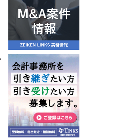
を
県
ン