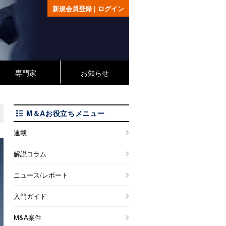
新規会員登録
|
ログイン
専門家
お知らせ
M＆Aお役立ちメニュー
連載
解説コラム
ニュース/レポート
入門ガイド
M&A案件