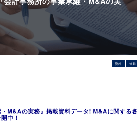
『会計事務所の事業承継・M&Aの実
】
資料
連載
・M&Aの実務』掲載資料データ! M&Aに関する
公開中！