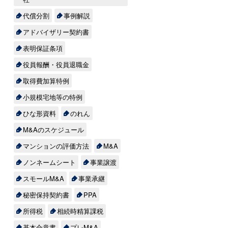
代償分割
事例解説
アドバイザリー契約書
表明保証条項
役員報酬・役員退職金
取得費加算特例
小規模宅地等の特例
ひな形資料
のれん
M&Aのスケジュール
マンションの評価方法
M&A
ノンネームシート
事業譲渡
スモールM&A
事業承継
秘密保持契約書
PPA
所得税
相続時精算課税
基本合意書
プレM&A