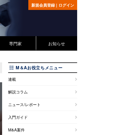
新規会員登録
|
ログイン
専門家
お知らせ
M＆Aお役立ちメニュー
連載
解説コラム
ニュース/レポート
入門ガイド
M&A案件