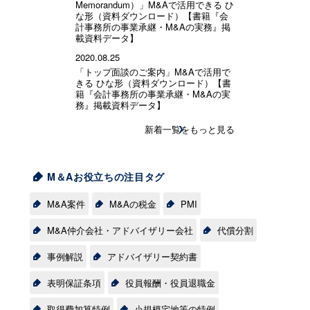
Memorandum）」M&Aで活用できる ひ
な形（資料ダウンロード）【書籍『会
計事務所の事業承継・M&Aの実務』掲
載資料データ】
2020.08.25
「トップ面談のご案内」M&Aで活用で
きる ひな形（資料ダウンロード）【書
籍『会計事務所の事業承継・M&Aの実
務』掲載資料データ】
新着一覧をもっと見る
M＆Aお役立ちの注目タグ
M&A案件
M&Aの税金
PMI
M&A仲介会社・アドバイザリー会社
代償分割
事例解説
アドバイザリー契約書
表明保証条項
役員報酬・役員退職金
取得費加算特例
小規模宅地等の特例