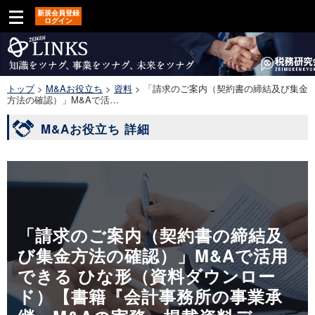
新規会員登録
ログイン
トップ
>
M&Aお役立ち
>
資料
>
「請求のご案内（契約書の締結及び集金
方法の確認）」M&Aで活…
M&Aお役立ち 詳細
「請求のご案内（契約書の締結及
び集金方法の確認）」M&Aで活用
できる ひな形（資料ダウンロー
ド）【書籍『会計事務所の事業承