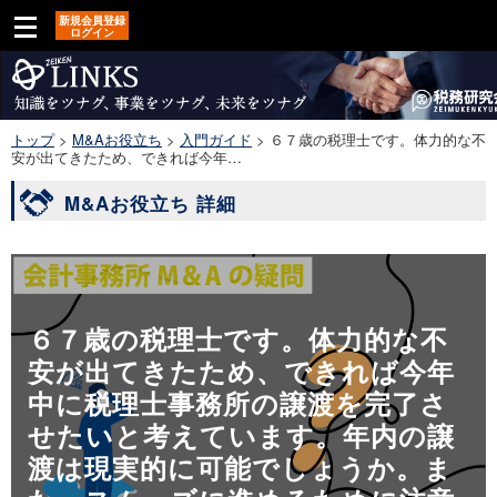
新規会員登録
ログイン
トップ
>
M&Aお役立ち
>
入門ガイド
>
６７歳の税理士です。体力的な不
安が出てきたため、できれば今年…
M&Aお役立ち 詳細
６７歳の税理士です。体力的な不
安が出てきたため、できれば今年
中に税理士事務所の譲渡を完了さ
せたいと考えています。年内の譲
渡は現実的に可能でしょうか。ま