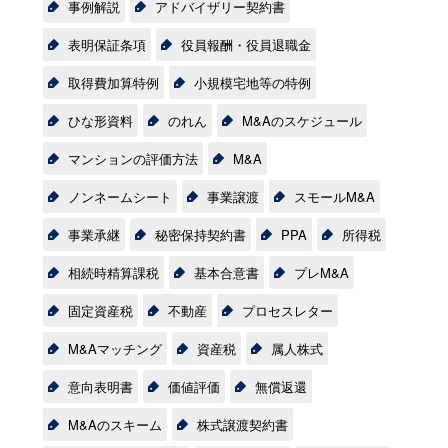
事例解説
アドバイザリー契約書
表明保証条項
役員報酬・役員退職金
取得費加算特例
小規模宅地等の特例
ひな形資料
のれん
M&Aのスケジュール
マンションの評価方法
M&A
ノンネームシート
事業譲渡
スモールM&A
事業承継
秘密保持契約書
PPA
所得税
相続時精算課税
基本合意書
プレM&A
固定資産税
不動産
プロセスレター
M&Aマッチング
資産税
属人株式
意向表明書
価値評価
無償返還
M&Aのスキーム
株式譲渡契約書