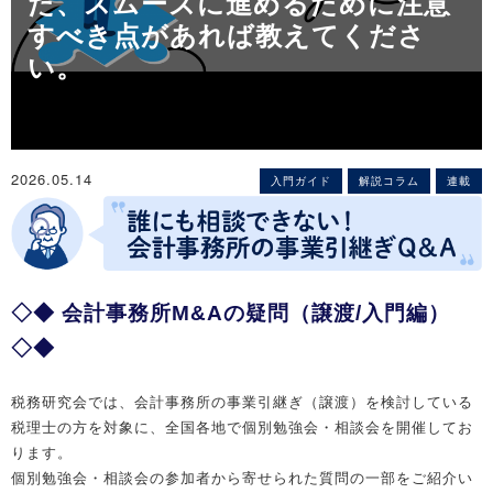
た、スムーズに進めるために注意
すべき点があれば教えてくださ
い。
2026.05.14
入門ガイド
解説コラム
連載
◇◆ 会計事務所M&Aの疑問（譲渡/入門編）
◇◆
税務研究会では、会計事務所の事業引継ぎ（譲渡）を検討している
税理士の方を対象に、全国各地で個別勉強会・相談会を開催してお
ります。
個別勉強会・相談会の参加者から寄せられた質問の一部をご紹介い