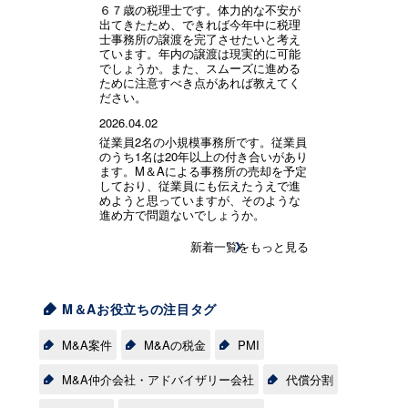
６７歳の税理士です。体力的な不安が
出てきたため、できれば今年中に税理
士事務所の譲渡を完了させたいと考え
ています。年内の譲渡は現実的に可能
でしょうか。また、スムーズに進める
ために注意すべき点があれば教えてく
ださい。
2026.04.02
従業員2名の小規模事務所です。従業員
のうち1名は20年以上の付き合いがあり
ます。M＆Aによる事務所の売却を予定
しており、従業員にも伝えたうえで進
めようと思っていますが、そのような
進め方で問題ないでしょうか。
新着一覧をもっと見る
M＆Aお役立ちの注目タグ
M&A案件
M&Aの税金
PMI
M&A仲介会社・アドバイザリー会社
代償分割