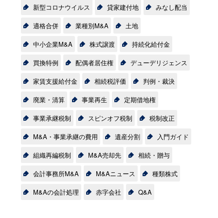
新型コロナウイルス
貸家建付地
みなし配当
適格合併
業種別M&A
土地
中小企業M&A
株式譲渡
持続化給付金
買換特例
配偶者居住権
デューデリジェンス
家賃支援給付金
相続税評価
判例・裁決
廃業・清算
事業再生
定期借地権
事業承継税制
スピンオフ税制
税制改正
M&A・事業承継の費用
遺産分割
入門ガイド
組織再編税制
M&A売却先
相続・贈与
会計事務所M&A
M&Aニュース
種類株式
M&Aの会計処理
赤字会社
Q&A