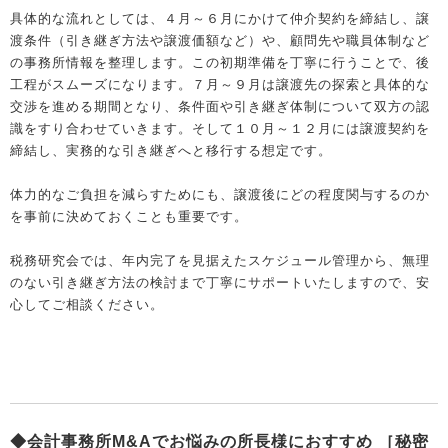
具体的な流れとしては、４月～６月にかけて仲介契約を締結し、譲
渡条件（引き継ぎ方法や譲渡価額など）や、顧問先や職員体制など
の事務所情報を整理します。この初期準備を丁寧に行うことで、後
工程がスムーズになります。７月～９月は譲渡先の探索と具体的な
交渉を進める期間となり、条件面や引き継ぎ体制について双方の認
識をすり合わせていきます。そして１０月～１２月には譲渡契約を
締結し、実務的な引き継ぎへと移行する想定です。
体力的なご負担を減らすためにも、譲渡後にどの程度関与するのか
を事前に決めておくことも重要です。
税務研究会では、年内完了を見据えたスケジュール管理から、無理
のない引き継ぎ方法の検討まで丁寧にサポートいたしますので、安
心してご相談ください。
◆会計事務所M&Aでお悩みの所長様におすすめ ［秘密