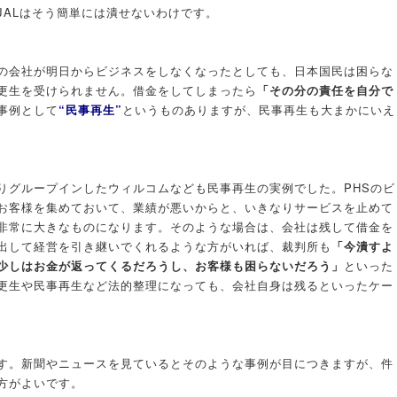
JALはそう簡単には潰せないわけです。
の会社が明日からビジネスをしなくなったとしても、日本国民は困らな
更生を受けられません。借金をしてしまったら
「その分の責任を自分で
事例として
“民事再生”
というものありますが、民事再生も大まかにいえ
りグループインしたウィルコムなども民事再生の実例でした。PHSのビ
お客様を集めておいて、業績が悪いからと、いきなりサービスを止めて
非常に大きなものになります。そのような場合は、会社は残して借金を
出して経営を引き継いでくれるような方がいれば、裁判所も
「今潰すよ
少しはお金が返ってくるだろうし、お客様も困らないだろう」
といった
更生や民事再生など法的整理になっても、会社自身は残るといったケー
す。新聞やニュースを見ているとそのような事例が目につきますが、件
方がよいです。