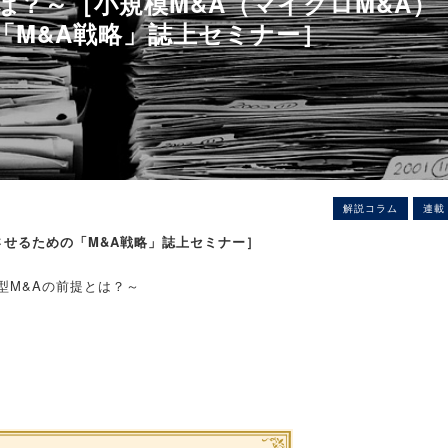
は？～［小規模M&A（マイクロM&A）
「M&A戦略」誌上セミナー］
解説コラム
連載
させるための「M&A戦略」誌上セミナー］
型M&Aの前提とは？～