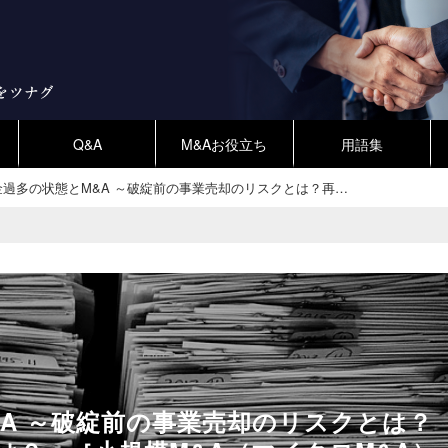
Q&A
M&Aお役立ち
用語集
金過多の状態とM&A ～破綻前の事業売却のリスクとは？再…
A ～破綻前の事業売却のリスクとは？