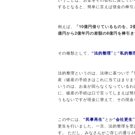
するとなると、簡単に言えば借金の棒引
例えば、
「10億円借りているものを、
億円から2億年円の差額の8億円を棒引
その種類として、
“法的整理”
と
“私的整
法的整理というのは、法律に基ついで
「
産（破産の手続きはこれに当てはまりま
いうのは、お金が回らなくなっているわ
に、破産の手続は口で言ってしまえば簡
うもないですが現金に替えて、その現金
この中には、
“民事再生”
とか
“会社更生”
更生を行いました。一旦、法的整理を受
す。 ただし、みなさんがご存じの通りJ