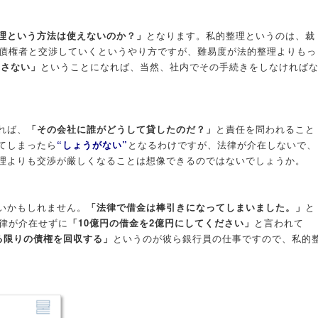
理という方法は使えないのか？」
となります。私的整理というのは、裁
債権者と交渉していくというやり方ですが、難易度が法的整理よりもっ
返さない」
ということになれば、当然、社内でその手続きをしなければ
れば、
「その会社に誰がどうして貸したのだ？」
と責任を問われること
てしまったら
“しょうがない”
となるわけですが、法律が介在しないで、
理よりも交渉が厳しくなることは想像できるのではないでしょうか。
いかもしれません。
「法律で借金は棒引きになってしまいました。」
と
律が介在せずに
「10億円の借金を2億円にしてください」
と言われて
る限りの債権を回収する」
というのが彼ら銀行員の仕事ですので、私的