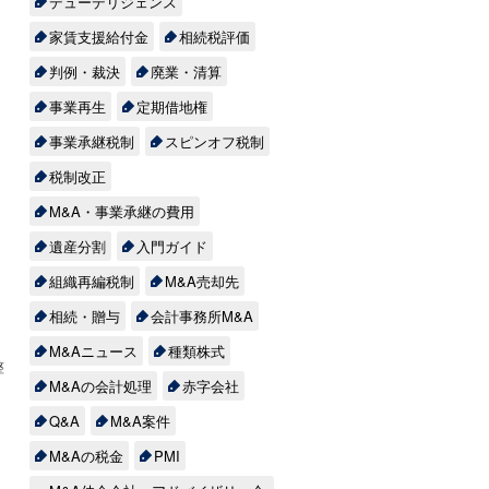
デューデリジェンス
家賃支援給付金
相続税評価
判例・裁決
廃業・清算
な
事業再生
定期借地権
事業承継税制
スピンオフ税制
税制改正
M&A・事業承継の費用
遺産分割
入門ガイド
組織再編税制
M&A売却先
相続・贈与
会計事務所M&A
M&Aニュース
種類株式
整
M&Aの会計処理
赤字会社
Q&A
M&A案件
M&Aの税金
PMI