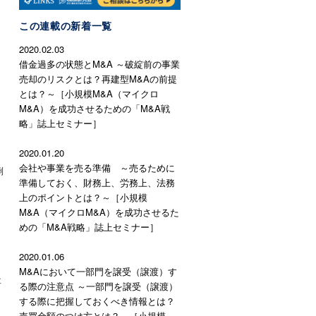
この連載の新着一覧
2020.02.03
借金過多の状態とM&A ～破綻前の事業
売却のリスクとは？再建型M&Aの前提
とは？～［小規模M&A（マイクロ
M&A）を成功させるための「M&A戦
略」誌上セミナー］
2020.01.20
会社や事業を売る準備 ～売るために
倒
準備しておく、財務上、労務上、法務
上のポイントとは？～［小規模
M&A（マイクロM&A）を成功させるた
めの「M&A戦略」誌上セミナー］
2020.01.06
M&Aにおいて一部門を譲受（譲渡）す
社
る際の注意点 ～一部門を譲受（譲渡）
する際に把握しておくべき情報とは？
売買金額のつけ方とは？～［小規模