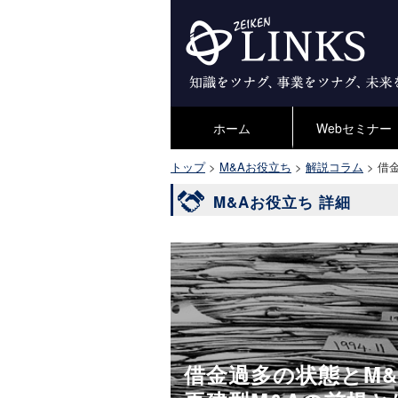
ホーム
Webセミナー
トップ
>
M&Aお役立ち
>
解説コラム
>
借
M&Aお役立ち 詳細
借金過多の状態とM&