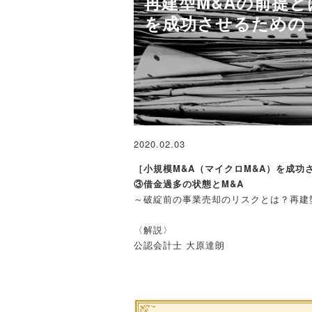
再建型M&Aの前提と
を成功させるための
2020.02.03
［小規模M&A（マイクロM&A）を成功
③借金過多の状態とM&A
～破綻前の事業売却のリスクとは？再建
〈解説〉
公認会計士 大原達朗