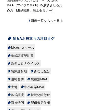
M&A（マイクロM&A）を成功させるた
めの「M&A戦略」誌上セミナー］
新着一覧をもっと見る
M＆Aお役立ちの注目タグ
M&Aのスキーム
株式譲渡契約書
新型コロナウイルス
貸家建付地
みなし配当
適格合併
業種別M&A
土地
中小企業M&A
株式譲渡
持続化給付金
買換特例
配偶者居住権