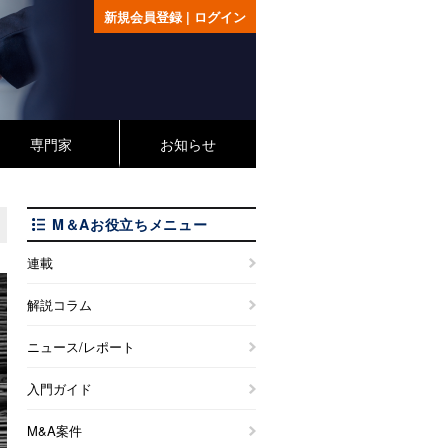
新規会員登録
|
ログイン
専門家
お知らせ
M＆Aお役立ちメニュー
連載
解説コラム
ニュース/レポート
入門ガイド
M&A案件