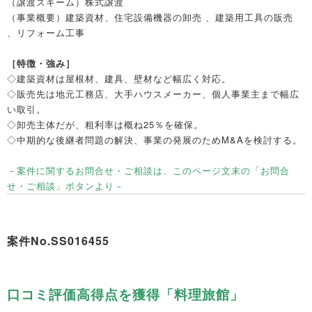
（譲渡スキーム）
株式譲渡
（事業概要）
建築資材、住宅設備機器の卸売 、建築用工具の販売
、リフォーム工事
［特徴・強み］
◇建築資材は屋根材、建具、壁材など幅広く対応。
◇販売先は地元工務店、大手ハウスメーカー、個人事業主まで幅広
い取引。
◇卸売主体だが、粗利率は概ね25％を確保。
◇中期的な後継者問題の解決、事業の発展のためM&Aを検討する。
－案件に関するお問合せ・ご相談は、このページ文末の「お問合
せ・ご相談」ボタンより－
案件
No.SS016455
口コミ評価高得点を獲得「料理旅館」