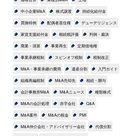
中小企業M&A
株式譲渡
持続化給付金
買換特例
配偶者居住権
デューデリジェンス
家賃支援給付金
相続税評価
判例・裁決
廃業・清算
事業再生
定期借地権
事業承継税制
スピンオフ税制
税制改正
M&A・事業承継の費用
遺産分割
入門ガイド
組織再編税制
M&A売却先
相続・贈与
会計事務所M&A
M&Aニュース
種類株式
M&Aの会計処理
赤字会社
Q&A
M&A案件
M&Aの税金
PMI
M&A仲介会社・アドバイザリー会社
代償分割