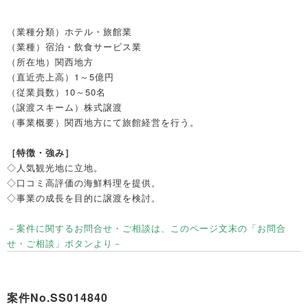
（業種分類）
ホテル・旅館業
（業種）
宿泊・飲食サービス業
（所在地）
関西地方
（直近売上高）
1～5億円
（従業員数）
10～50名
（譲渡スキーム）
株式譲渡
（事業概要）
関西地方にて旅館経営を行う。
［特徴・強み］
◇人気観光地に立地。
◇口コミ高評価の海鮮料理を提供。
◇事業の成長を目的に譲渡を検討。
－案件に関するお問合せ・ご相談は、このページ文末の「お問合
せ・ご相談」ボタンより－
案件No.SS014840