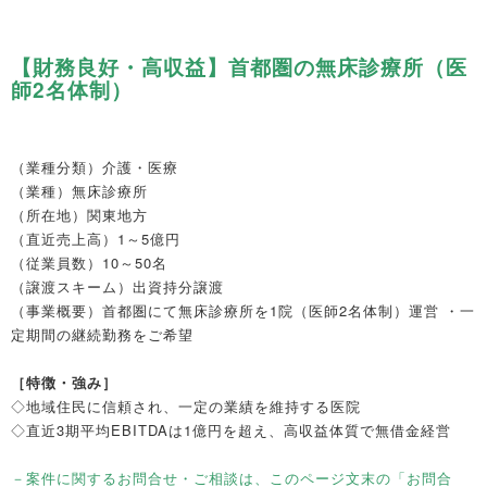
【財務良好・高収益】首都圏の無床診療所（医
師2名体制）
（業種分類）
介護・医療
（業種）
無床診療所
（所在地）
関東地方
（直近売上高）
1～5億円
（従業員数）
10～50名
（譲渡スキーム）
出資持分譲渡
（事業概要）
首都圏にて無床診療所を1院（医師2名体制）運営 ・一
定期間の継続勤務をご希望
［特徴・強み］
◇地域住民に信頼され、一定の業績を維持する医院
◇直近3期平均EBITDAは1億円を超え、高収益体質で無借金経営
－案件に関するお問合せ・ご相談は、このページ文末の「お問合