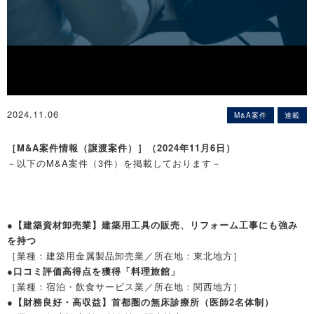
2024.11.06
M&A案件
連載
［M&A案件情報（譲渡案件）］（2024年11月6日）
－以下のM&A案件（3件）を掲載しております－
●【建築資材卸売業】建築用工具の販売、リフォーム工事にも強み
を持つ
［業種：建築用金属製品卸売業／所在地：東北地方］
●口コミ評価高得点を獲得「料理旅館」
［業種：宿泊・飲食サービス業／所在地：関西地方］
●【財務良好・高収益】首都圏の無床診療所（医師2名体制）