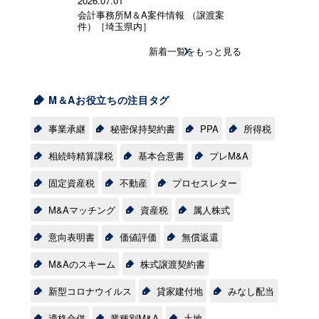
2026.07.01
会計事務所M＆A案件情報 （譲渡案
件）［埼玉県内］
新着一覧をもっと見る
M＆Aお役立ちの注目タグ
事業承継
秘密保持契約書
PPA
所得税
相続時精算課税
基本合意書
プレM&A
固定資産税
不動産
プロセスレター
M&Aマッチング
資産税
属人株式
意向表明書
価値評価
無償返還
M&Aのスキーム
株式譲渡契約書
新型コロナウイルス
貸家建付地
みなし配当
適格合併
業種別M&A
土地