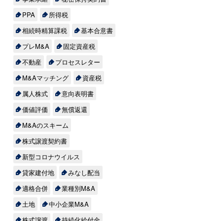
PPA
所得税
相続時精算課税
基本合意書
プレM&A
固定資産税
不動産
プロセスレター
M&Aマッチング
資産税
属人株式
意向表明書
価値評価
無償返還
M&Aのスキーム
株式譲渡契約書
新型コロナウイルス
貸家建付地
みなし配当
適格合併
業種別M&A
土地
中小企業M&A
株式譲渡
持続化給付金