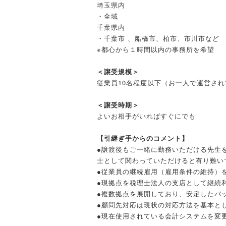
埼玉県内
・全域
千葉県内
・千葉市 、船橋市、柏市、市川市など
※都心から１時間以内の事務所を希望
＜譲受規模＞
従業員10名程度以下（お一人で運営さ
＜譲受時期＞
よいお相手がいればすぐにでも
【引継ぎ手からのコメント】
●譲渡後もご一緒に勤務いただける先生
士として関わっていただけると有り難い
●従業員の継続雇用（雇用条件の維持）
●現拠点を税理士法人の支店として継続
●複数拠点を展開しており、安定したバ
●顧問先対応は現状の対応方法を基本と
●現在使用されている会計システムを変