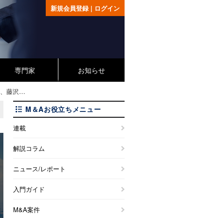
新規会員登録
|
ログイン
専門家
お知らせ
、藤沢…
M＆Aお役立ちメニュー
連載
解説コラム
ニュース/レポート
入門ガイド
M&A案件