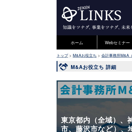
ホーム
Webセミナー
トップ
>
M&Aお役立ち
>
会計事務所M&A
M&Aお役立ち 詳細
東京都内（全域）、
市、藤沢市など）、