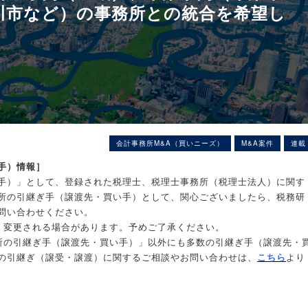
川市など）の事務所との統合を希望し
会計事務所M&A（買いニーズ）
M&A案件
連載
手）情報］
手）」として、登録された税理士、税理士事務所（税理士法人）に関す
所の引継ぎ手（譲渡先・買い手）として、関心ございましたら、税務研
問い合わせください。
く変更される場合があります。予めご了承ください。
所の引継ぎ手（譲渡先・買い手）」以外にも多数の引継ぎ手（譲渡先・
の引継ぎ（譲受・譲渡）に関するご相談やお問い合わせは、
こちら
より