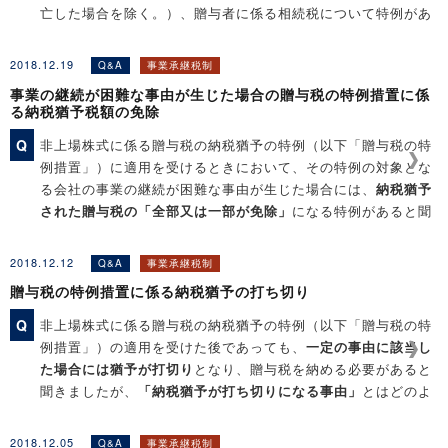
亡した場合を除く。）、贈与者に係る相続税について特例があ
ると聞きました。その特例の内容はどのようなものですか？
2018.12.19
Q&A
事業承継税制
事業の継続が困難な事由が生じた場合の贈与税の特例措置に係
［関連コンテンツ］
る納税猶予税額の免除
◆Q&A解説「事業の継続が困難な事由が生じた場合の贈与税の
Q
非上場株式に係る贈与税の納税猶予の特例（以下「贈与税の特
特例措置に係る納税猶予税額の免除」
例措置」）に適用を受けるときにおいて、その特例の対象とな
◆Q&A解説「贈与税の特例措置に係る納税猶予の打ち切り」
る会社の事業の継続が困難な事由が生じた場合には、
納税猶予
された贈与税の「全部又は一部が免除」
になる特例があると聞
きました。その特例とは、どのようなものですか？
2018.12.12
Q&A
事業承継税制
贈与税の特例措置に係る納税猶予の打ち切り
［関連コンテンツ］
◆Q&A解説「みなし相続の場合の相続税の特例措置」
Q
非上場株式に係る贈与税の納税猶予の特例（以下「贈与税の特
◆Q&A解説「贈与税の特例措置に係る納税猶予の打ち切り」
例措置」）の適用を受けた後であっても、
一定の事由に該当し
た場合には猶予が打切り
となり、贈与税を納める必要があると
聞きましたが、
「納税猶予が打ち切りになる事由」
とはどのよ
うなものですか？
2018.12.05
Q&A
事業承継税制