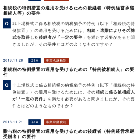
相続税の特例措置の適用を受けるための後継者（特例経営承継
［関連コンテンツ］
相続人等）の要件
◆Q&A解説「贈与税の特例措置の適用を受けるための後継者
Q
非上場株式に係る相続税の納税猶予の特例（以下「相続税の特
（特例経営承継受贈者）の要件」
例措置」）の適用を受けるためには、
相続・遺贈によりその株
◆Q&A解説「贈与税の特例措置の適用を受けるための『特例贈
式を取得した後継者が「一定の要件」
を満たす必要があると聞
与者』の要件」
きましたが、その要件とはどのようなものですか？
2018.11.28
Q&A
事業承継税制
［関連コンテンツ］
相続税の特例措置の適用を受けるための『特例被相続人』の要
◆Q&A解説「相続税の特例措置の適用を受けるための『特例被
件
相続人』の要件」
Q
非上場株式に係る相続税の納税猶予の特例（以下「相続税の特
◆Q&A解説「贈与税の特例措置の適用を受けるための後継者
例措置」）の適用を受けるためには、
その相続に係る被相続人
（特例経営承継受贈者）の要件」
が「一定の要件」
を満たす必要があると聞きましたが、その要
件とはどのようなものですか？
2018.11.21
Q&A
事業承継税制
［関連コンテンツ］
贈与税の特例措置の適用を受けるための後継者（特例経営承継
◆Q&A解説「相続税の特例措置の適用を受けるための後継者
受贈者）の要件
（特例経営承継相続人等）の要件」