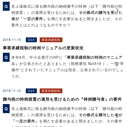
Q
非上場株式に係る贈与税の納税猶予の特例（以下「贈与税の特
◆Q&A解説「贈与税の特例措置の適用を受けるための後継者
例措置」）の適用を受けるためには、
その株式の贈与を受けた
（特例経営承継受贈者）の要件」
者が「一定の要件」
を満たす必要があると聞きましたが、その
要件とはどのようなものですか？
2018.11.15
Q&A
事業承継税制
［関連コンテンツ］
事業承継税制の特例マニュアルの更新状況
◆Q&A解説「相続税の特例措置の適用を受けるための後継者
（特例経営承継相続人等）の要件」
Q
本年8月，中小企業庁のHPに
「事業承継税制の特例のマニュア
◆Q&A解説「贈与税の特例措置の適用を受けるための『特例贈
ル」
が公表されたとありました（税務通信 №3518 ）。一部“準
与者』の要件」
備中”とされていたマニュアルは現在，公表されているのでしょ
うか。
2018.11.14
Q&A
事業承継税制
［関連コンテンツ］
贈与税の特例措置の適用を受けるための『特例贈与者』の要件
◆Q&A解説「特例承継計画の提出先」
◆Q&A解説「事業承継税制の特例措置のチェックリスト」
Q
非上場株式に係る贈与税の納税猶予の特例（以下「贈与税の特
例措置」）の適用を受けるためには、
その株式を贈与した者が
「一定の要件」
を満たす必要があると聞きましたが、その要件