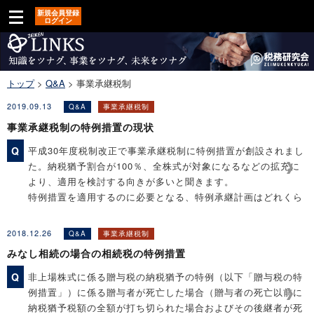
新規会員登録
ログイン
トップ
>
Q&A
>
事業承継税制
2019.09.13
Q&A
事業承継税制
事業承継税制の特例措置の現状
Q
平成30年度税制改正で事業承継税制に特例措置が創設されまし
た。納税猶予割合が100％、全株式が対象になるなどの拡充に
より、適用を検討する向きが多いと聞きます。
特例措置を適用するのに必要となる、特例承継計画はどれくら
い提出されているのでしょうか。
2018.12.26
Q&A
事業承継税制
みなし相続の場合の相続税の特例措置
［関連コンテンツ］
◆Q&A解説「事業承継税制の適用を受けるには？ －手続き
Q
非上場株式に係る贈与税の納税猶予の特例（以下「贈与税の特
ー」
例措置」）に係る贈与者が死亡した場合（贈与者の死亡以前に
◆Q&A解説「特例承継計画の提出先」
納税猶予税額の全額が打ち切られた場合およびその後継者が死