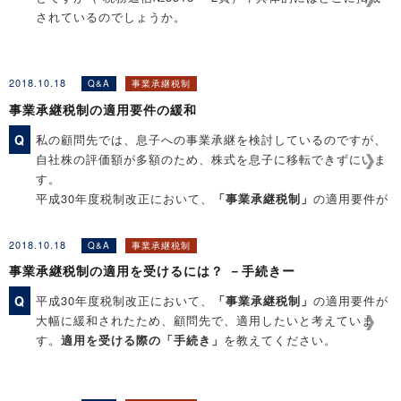
されているのでしょうか。
［関連コンテンツ］
2018.10.18
Q&A
事業承継税制
◆Q&A解説「非上場株式に係る贈与税の納税猶予の特例措置：
事業承継税制の適用要件の緩和
特例承継計画の作成ポイント」
◆Q&A解説「事業承継税制の特例措置のチェックリスト」
Q
私の顧問先では、息子への事業承継を検討しているのですが、
自社株の評価額が多額のため、株式を息子に移転できずにいま
す。
平成30年度税制改正において、
「事業承継税制」
の適用要件が
大幅に緩和されて、株式を移転しやすくなったとのことです
が、その内容を教えてください。
2018.10.18
Q&A
事業承継税制
事業承継税制の適用を受けるには？ －手続きー
［関連コンテンツ］
Q
平成30年度税制改正において、
「事業承継税制」
の適用要件が
◆Q&A解説「事業承継税制の適用を受けるには？ －手続き
大幅に緩和されたため、顧問先で、適用したいと考えていま
ー」
す。
適用を受ける際の「手続き」
を教えてください。
◆Q&A解説「非上場株式に係る贈与税の納税猶予の特例措置：
特例承継計画の作成ポイント」
［関連コンテンツ］