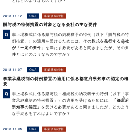
とはどのようなものですか？
2018.11.12
Q&A
事業承継税制
［関連コンテンツ］
贈与税の特例措置の対象となる会社の主な要件
◆Q&A解説「贈与税の特例措置に係る納税猶予の打ち切り」
◆Q&A解説「贈与税の特例措置の適用を受けるための後継者
Q
非上場株式に係る贈与税の納税猶予の特例（以下「贈与税の特
（特例経営承継受贈者）の要件」
例措置」）の適用を受けるためには、
その株式を発行する会社
が「一定の要件」
を満たす必要があると聞きましたが、その要
件とはどのようなものですか？
2018.11.07
Q&A
事業承継税制
［関連コンテンツ］
事業承継税制の特例措置の適用に係る都道府県知事の認定の概
◆Q&A解説「贈与税の特例措置に係る納税猶予の打ち切り」
要
◆Q&A解説「贈与税の特例措置の適用を受けるための後継者
Q
非上場株式に係る贈与税・相続税の納税猶予の特例（以下「事
（特例経営承継受贈者）の要件」
業承継税制の特例措置」）の適用を受けるためには、
「都道府
県知事の認定」
を受ける必要があると聞きましたが、どのよう
な手続きをすればよいですか？
2018.11.05
Q&A
事業承継税制
［関連コンテンツ］