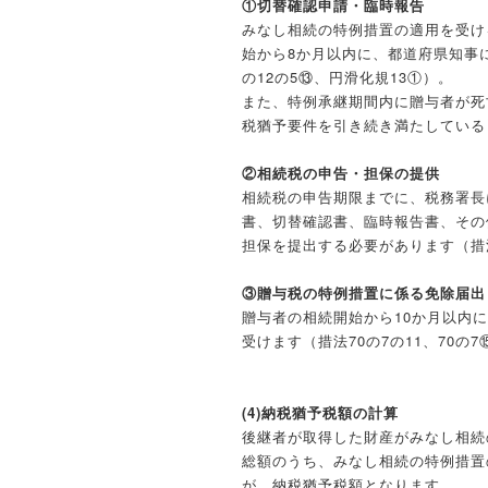
①切替確認申請・臨時報告
みなし相続の特例措置の適用を受け
始から8か月以内に、都道府県知事に
の12の5⑬、円滑化規13①）。
また、特例承継期間内に贈与者が死
税猶予要件を引き続き満たしている
②相続税の申告・担保の提供
相続税の申告期限までに、税務署長
書、切替確認書、臨時報告書、その
担保を提出する必要があります（措法
③贈与税の特例措置に係る免除届出
贈与者の相続開始から10か月以内
受けます（措法70の7の11、70の7
(4)納税猶予税額の計算
後継者が取得した財産がみなし相続
総額のうち、みなし相続の特例措置
が、納税猶予税額となります。