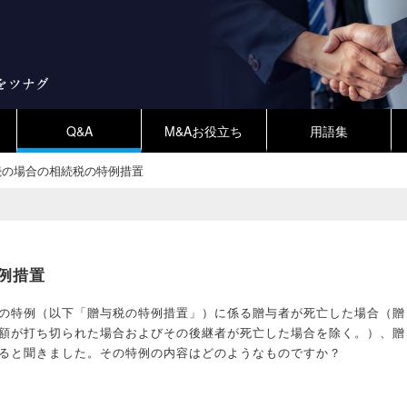
Q&A
M&Aお役立ち
用語集
続の場合の相続税の特例措置
例措置
の特例（以下「贈与税の特例措置」）に係る贈与者が死亡した場合（贈
額が打ち切られた場合およびその後継者が死亡した場合を除く。）、贈
ると聞きました。その特例の内容はどのようなものですか？