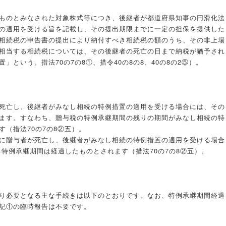
ものとみなされた対象株式等につき、後継者が都道府県知事の円滑化法
の適用を受ける旨を記載し、その提出期限までに一定の担保を提供した
相続税の申告書の提出により納付すべき相続税の額のうち、その非上場
相当する相続税については、その後継者の死亡の日まで納税が猶予され
」という。措法70の7の8①、措令40の8の8、40の8の2⑤）。
死亡し、後継者がみなし相続の特例措置の適用を受ける場合には、その
ます。すなわち、贈与税の特例承継期間の残りの期間がみなし相続の特
（措法70の7の8②五）。
に贈与者が死亡し、後継者がみなし相続の特例措置の適用を受ける場合
る特例承継期間は経過したものとされます（措法70の7の8②五）。
り必要となる主な手続きは以下のとおりです。なお、特例承継期間経過
記①の臨時報告は不要です。