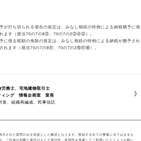
予が打ち切られる場合の規定は、みなし相続の特例による納税猶予に係
ます（措法70の7の8③、70の7の2③④⑤）。
予に係る税額の免除の規定は、みなし相続の特例による納税が猶予され
れます（措法70の7の8⑪、70の7の2⑯⑰⑱）。
保険労務士、宅地建物取引士
ティング 情報企画室 室長
対策、組織再編成、民事信託
例示された質問のみを前提とした解説となります。類似する全ての事案に当てはまるも
は、ご自身の判断と責任のもとで適法性・有用性を考慮してご利用いただくようお願い