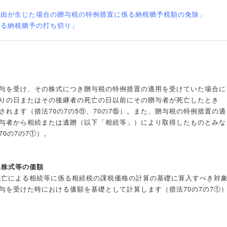
事由が生じた場合の贈与税の特例措置に係る納税猶予税額の免除」
係る納税猶予の打ち切り」
与を受け、その株式につき贈与税の特例措置の適用を受けていた場合に
りの日またはその後継者の死亡の日以前にその贈与者が死亡したとき
れます（措法70の7の5⑪、70の7⑮）。また、贈与税の特例措置の適
与者から相続または遺贈（以下「相続等」）により取得したものとみな
0の7の7①）。
象株式等の価額
の死亡による相続等に係る相続税の課税価格の計算の基礎に算入すべき対
与を受けた時における価額を基礎として計算します（措法70の7の7①