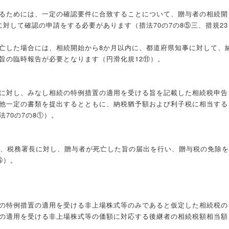
るためには、一定の確認要件に合致することについて、贈与者の相続開
対して確認の申請をする必要があります（措法70の7の8⑤三、措規23
亡した場合には、相続開始から8か月以内に、都道府県知事に対して、
旨の臨時報告が必要となります（円滑化規12⑪）。
に対し、みなし相続の特例措置の適用を受ける旨を記載した相続税申告
他一定の書類を提出するとともに、納税猶予額および利子税に相当する
70の7の8①）。
に、税務署長に対し、贈与者が死亡した旨の届出を行い、贈与税の免除を
⑮）。
の特例措置の適用を受ける非上場株式等のみであると仮定した相続税の
の適用を受ける非上場株式等の価額に対応する後継者の相続税額相当額