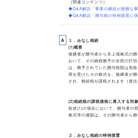
［関連コンテンツ］
◆Q&A解説「事業の継続が困難な
◆Q&A解説「贈与税の特例措置に
A
１．みなし相続
(1)概要
後継者が贈与者から非上場株式の贈
おいて、その納税猶予の全部の打切
は、猶予されていた贈与税額は免除さ
用を受けたその株式を、後継者が贈
され、相続税が課税されます（措法7
(2)相続税の課税価格に算入する対
前述(1)の場合において、贈与者
株式等の価額は、その贈与者から贈
２．みなし相続の特例措置