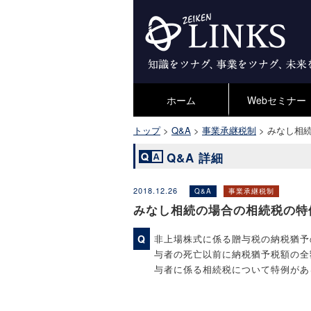
ホーム
Webセミナー
トップ
>
Q&A
>
事業承継税制
>
みなし相
Q&A 詳細
2018.12.26
Q&A
事業承継税制
みなし相続の場合の相続税の特
Q
非上場株式に係る贈与税の納税猶予
与者の死亡以前に納税猶予税額の全
与者に係る相続税について特例があ