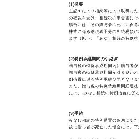
(1)概要
上記１により相続等により取得した
の確認を受け、相続税の申告書にそ
場合には、その贈与者の死亡に係る
株式に係る納税猶予分の相続税額に
ます（以下、「みなし相続の特例措置
(2)特例承継期間の引継ぎ
贈与税の特例承継期間内に贈与者が
贈与税の特例承継期間が引き継がれ
例措置に係る特例承継期間となります
また、贈与税の特例承継期間経過後
には、 みなし相続の特例措置に係
(3)手続
みなし相続の特例措置の適用にあた
後に贈与者が死亡した場合には、下