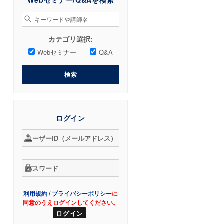
Webセミナー/Q&Aを検索
検
索
対
カテゴリ選択:
象:
Webセミナー
Q&A
検索
ログイン
象
）
利用規約
/
プライバシーポリシー
に
同意のうえログインしてください。