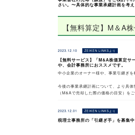
さい。〜具体的な事業承継計画を考え
１．最近の会計事務所M＆A
・どのような理由でM＆Aを検討する
「引き継ぎたい事務所（譲渡希望）」と
年間売上1,000万円から2億円程度の
・M＆Aをどのように進めていくの
【
無料算定
】M＆A
います。ご希望のフォームに登録くださ
また、これまでM&Aに携わったご経験
・事務所売却後も働き続けることは
ZEIKEN LINKSでは、そのよう
・売却価格や必要経費はどのくらい
まずはお気軽にご相談（お問合せ）くだ
・どのような会計事務所が買手とな
◎ 中小零細企業の経営者様からのご相
2023.12.10
・買手事務所はどのような会計事務
ZEIKEN LINKSより
【無料サービス】「M&A株価算定サ
や、会計事務所におススメです。
２．会計事務所の事業引継ぎ
中小企業のオーナー様や、事業引継ぎを
ご登録された情報がサイト上に無断で公
.
「事業会社を
譲渡
したい
.
とお考えの、中小企業のオ
今後の事業承継計画について、より具体
.
（M&Aで売却した際の価格の目安）を
会場・開催日時 ≪秘密
※秘密厳守で対応いたします。
「会計事務所を
譲受
◎本サービスでは、無料にてM&A株価
〜ご登録いただいた方へ、M
■費用
2023.12.01
ZEIKEN LINKSより
された評価レポートをもとに、M&A株
とお考えの、
会計事
どをWeb面談にてご説明いたします。
※お申込み受付後、弊社担当より電話ま
税理士事務所の「引継ぎ手」を募集中
① 無料M＆A株価算定(※)を行い、「
リスト」についてもご説明いたしますの
※下記会場が満席となった際、近隣別会
② 「評価レポート」をもとにM&A株
とができます。
※2026年8月3日 会場・開催日時を更新
登録無料です。