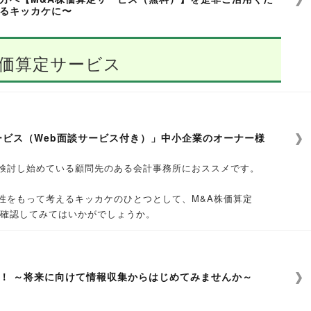
るキッカケに〜
の実例紹介
方が多いのか？
、「引き受けたい事務所（譲受希望）」との登録フォームがござ
小さな会社では、後継ぎ探し等を依頼できるM&A仲介会社が少なく、そ
か？
株価算定サービス
い。
も少なく顧問先にどのように対応すべきか判断に悩むケースも多いので
できるのか？
なお困りの会計事務所様向けに、当社と提携しているM&A専門会社をご紹介
になるのか？
さい。
るのか？
談もお待ちしております。
所を求めているのか？
ービス（Web面談サービス付き）」中小企業のオーナー様
（M＆A）サービスのご案内
検討し始めている顧問先のある会計事務所におススメです。
開されることはありません。秘密厳守で対応いたします。
（売却）」
ーナー様や、M&Aでの事業売却を検討してい
性をもって考えるキッカケのひとつとして、M&A株価算定
ご確認してみてはいかがでしょうか。
厳守のため、各回１組様限定≫
したい（買収）」
算定を行い、「評価レポート」をご提供いたします。また、算定
&A株価算定サービス（Web面談付き）をご提供〜
式評価の考え方と、実際にM&Aで売却する際の交渉のポイントな
務所様のご登録を受付けております。
さらには、譲渡希望企業のオーナー様との面談時に、「売却候補先
たはメールにて会場・日程確定のご連絡をいたします。
！ ～将来に向けて情報収集からはじめてみませんか～
評価レポート」をご提供
で、実際に売却まで進んだ場合の売却先のイメージを膨らますこ
場でのご案内となる場合があります。
式評価の考え方や、売却の際の交渉ポイントなどをWeb面談にてご説明
しました。