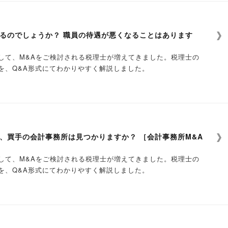
む）などのご利用はお断りする場合がございます。予めご了承く
、②14:00～、③16:00～
いただくと、実際に売却まで進んだ場合の売却価格についてイメ
たはお電話にて、会計事務所様とご相談内容の確認を兼ねたお打
宇都宮市東宿郷2-4-1）
関する個別相談会、勉強会への参加
体性をもって考えるキッカケのひとつとして、M&A株価算定
在の情報です。変更となる場合がございますので予めご了承くださ
るのでしょうか？ 職員の待遇が悪くなることはあります
現在の情報です。変更となる場合がございますので予めご了承くださ
、②15:00～、③17:00～
関する情報（お役立ち情報、案件ニーズ情報など）の提供
ご確認してみてはいかがでしょうか。
スを無料で受けられます。
ですか？
～、②15:00～、③17:00～
随時お届けいたします。ご登録内容によってはご案内できない情
、ぜひご登録ください！
評価、企業概要書の作成のみを依頼することはできますか？
ザリー業務契約の締結）
して、M&Aをご検討される税理士が増えてきました。税理士の
億円程度の規模の譲渡企業が対象となります。なお、この規模の会社
。
（事業価値）評価、企業概要書の作成のみのご依頼も受付けてお
当社提携会社より顧問先様にM&A支援サービス等に関するご説
を、Q&A形式にてわかりやすく解説しました。
できない場合もございます。予めご了承ください。
E（高崎市八島町222）
約するサービスではございません。
たら、お気軽にお問合せください。
ーム「通信欄」にご希望の依頼業務をご記入のうえ、ご連絡くだ
いただいたうえで、顧問先様に当社提携会社とのM&Aアドバイ
、②15:00～、③17:00～
務サポートをご希望の場合は弊社提携M&A専門会社とのM&A仲介
だけでも知っておきたい
の評価方法で算出いたします。
価算定までの流れ
税務研究会／株式会社税務研究会パートナーズ）
。
、②15:00～、③17:00～
報収集をしたい
M&Aで実際に用いられるケースの多い「年買法」と「マルチプル
して働き続けることはできますか？
席ください。
たします（回答は本文ページにてご覧ください）
ことはできるのでしょうか？
。
お申込みは下記の専用フォームよりお申込みください。
」をご希望の場合
◇
します。ただし、赤字や債務超過の状況によりお受けできない場
ンスセンター（さいたま市大宮区桜木町1-8-1）
社税務研究会が運営しています
一定の超過収益力（のれん（営業権））を考慮して企業価値を評
ビスを申込むことはできますか？
たら、お申込みの際にご連絡ください。
、②15:00～、③17:00～
似業種の上場会社の各種数値と比較し、株式価値を評価する手法
ご相談やお申込みも受付けております。お気軽にお問合せくださ
範囲で対象会社の情報をまとめた資料）を作成し、当社提携会社
、買手の会計事務所は見つかりますか？ ［会計事務所M&A
、②15:00～、③17:00～
討されている方は、
に移動し、必要事項をご記入のうえお申込みください。
した相手先探しを行います。
、②15:00～、③17:00～
ート窓口」登録フォーム［譲受希望］に、ご登録ください。
よそ年間売上１億円以上）またはその譲渡希望の企業をサポート
」をご希望の場合
◇
ら進めさせていただきます。
ますか？
して、M&Aをご検討される税理士が増えてきました。税理士の
～、②15:00～、③17:00～
。M&A仲介会社、FA会社など、M&A業務をご専門にされてい
め、資料（M&A株価算定エクセルシート）ご提供ください。
供を通じて広く社会に貢献する〜
だし、会社の状況等によりお受けできない場合もございます。予
を、Q&A形式にてわかりやすく解説しました。
などのご利用はお断りする場合がございます。予めご了承くださ
込み後にお伝えいたします。
当局との架け橋」となることを目的に創設されました。
ポートしてくれるのでしょうか？
質問対応、トップ面談
提携会社に依頼し、相手先と最終契約書を締結した場合は、弊社提
市中央区弁天1-15-3）
に移動し、必要事項をご記入のうえお申込みください。
創刊し、以来一貫して「税務･会計分野における的確な情報提供を
A実績のある経験豊富な専門家（専門会社）がサポートいたしま
、受け入れるようであれば実名を公表して買手企業に詳細情報を
なります（最終契約書の締結までは費用は発生いたしません）。
、②15:10～、③17:10～
の株価算定評価レポート」を作成いたします。
理念として、歩み続けております。
のでしょうか？ 職員の待遇が悪くなることはありますか？
を行います。
たします（回答は本文ページにてご覧ください）
、②15:10～、③17:10～
成のため、決算書（3期分）をご提供ください。
法」による評価方法でのみ算定します（「マルチプル法」による算
希望企業が支払う費用について教えてください。
、②15:10～、③17:10～
込み後にお伝えいたします。
価算定では、「売却候補先リスト」は作成いたしません。
買収）を検討したい方へ
ーデリジェンス）対応
、以下の料金を譲渡希望企業様より弊社提携のM&A専門会社にお
～、②15:10～、③17:10～