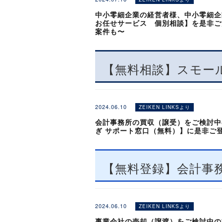
※作業進捗により、メンテナンス予定時
中小零細企業の経営者様、中小零細企
お任せサービス 個別相談】を是非ご
▽ 勉強会の詳細・お申込みはこちらから
案件も〜
■ご登録いただくと、
ご利用の皆様にはご不便をおかけします
＿
※定員になり次第、受付を終了します
勉強会では、このような質問を
【
無料相談
】スモー
✓
事務所の
「売却価格」
はどれくらい
●会計事務所の事業引継ぎ（M&A）に
※以下のサービスは停止いたしません。
✓
仲介会社に支払う
「手数料」
はいく
●会計事務所の事業引継ぎ（M&A）に
✓
売却後
「自身や職員」
の処遇はどの
・税務研究会ホームページ
✓
2024.06.10
どのような会計事務所が
「買手」
と
ZEIKEN LINKSより
※各種のご案内はご登録内容に合わせて
・税研オンラインストア
✓
３年後に引退を考えているが
「いつ
報等もございます。予めご了承ください
会計事務所の買収（譲受）をご検討中
・セミナーお申込みページ（丸の内税研
.
ぎ サポート窓口（無料）】に是非ご
※事業引継ぎ先のご紹介や案件成約を確
・ZEIKEN PRESS
.
※事業引継ぎ先の詳細情報のご提供や実
・税研ウェブサービス
.
「M&A報酬や手数料が高
です。
・税懇クラブ
.
【
無料登録
】会計事
・税研Webセミナー
内容
・マネジメント俱楽部デジタル
2024.06.10
ZEIKEN LINKSより
■ご登録希望の方はこ
所要時間：60分～90分程度
〜ZEIKEN LINKS 「ス
事業会社の売却（譲渡）をご検討中の