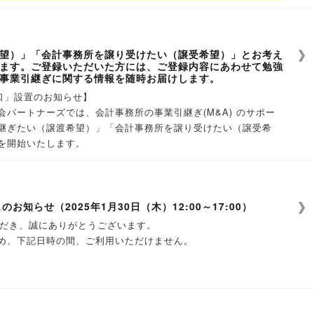
務所M＆Aの最新動向をお伝えする個別
望）」「会計事務所を譲り受けたい（譲受希望）」とお考え
ます。ご登録いただいた方には、ご登録内容にあわせて勉強
いての現状をお伝えするとともに、事業引継ぎに関する課題やご
事業引継ぎに関する情報を随時お届けします。
。また、会計事務所の事業引継ぎ（M&A）サービスに関する説
口」設置のお知らせ】
パートナーズでは、会計事務所の事業引継ぎ(M&A) のサポー
方はもちろんのこと、3年後、５年後など、将来の事務所売却に
継ぎたい（譲渡希望）」「会計事務所を譲り受けたい（譲受希
いらっしゃる方、ぜひご参加ください。
を開始いたします。
めることをご希望の場合は、事前にお知らせください。弊社提携
容にあわせて勉強会・個別相談のご案内や、会計事務所の事業引
す。
す。将来の事業引継ぎのために、「情報源と相談できる窓口」を
のお知らせ（2025年1月30日（木）12:00～17:00）
用いただき、誠にありがとうございます。
料）ください。
め、下記日時の間、ご利用いただけません。
 会計事務所の事業引継ぎ（M＆A）の疑問点【譲渡用・入門編】』
却）をお考えの所長税理士で、個別勉強会にご参加された方に限ります。
～17:00
典をお付けできませんので、予めご了承ください。