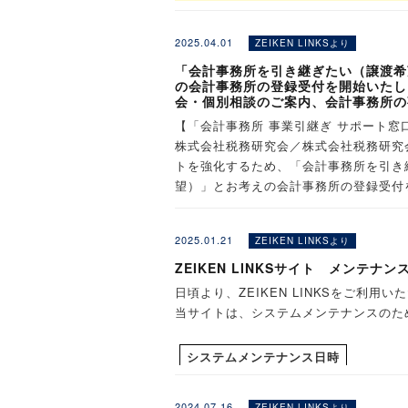
【
無料参加
】
会計事
2025.04.01
ZEIKEN LINKSより
「会計事務所を引き継ぎたい（譲渡希
の会計事務所の登録受付を開始いたし
会計事務所の事業引継ぎ（M&A）につ
会・個別相談のご案内、会計事務所の
不安に対するご相談を受付けいたします
【「会計事務所 事業引継ぎ サポート窓
明をいたします。
株式会社税務研究会／株式会社税務研究会
すでに、事業引継ぎをご検討されている
トを強化するため、「会計事務所を引き
備えて情報収集をしておきたいと感じて
望）」とお考えの会計事務所の登録受付
※具体的に事業引継ぎに関してお話を進
ご登録受付いただいた方には、ご登録内
アドバイザーが同席のうえ対応いたしま
2025.01.21
ZEIKEN LINKSより
継ぎに関する情報を随時お届けいたしま
確保してはいかがでしょうか。
ZEIKEN LINKSサイト メンテナンス
日頃より、ZEIKEN LINKSをご利
ご関心ございましたら、ぜひご登録（無
当サイトは、システムメンテナンスのた
◆参加者には下記をプレゼント◆
・ 特典 特別資料『誰にも聞けない！
※秘密厳守で対応いたします。
システムメンテナンス日時
※参加者プレゼントは、会計事務所の譲渡（売
2025
1
30
12:00
年
月
日（木）
弊社が対象外と判断させていただいた方には特
2024.07.16
ZEIKEN LINKSより