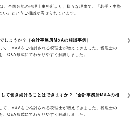
時に、「売却候補先リスト」についてもご説明
登録内容にあわせたサービスをご提供〜
S」には、全国各地の税理士事務所より、様々な理由で、「若手・中堅
にて依頼し、相手先と最終契約書を締結した場合は、弊社に仲介手
たい」というご相談が寄せられています。
「簡易版」と「詳細版」がございます。
北4条西4-1）
契約書の締結までは費用は発生いたしません）。
”と、”譲り受けたい方”を結びつける会計事務所M&Aサービスを
、②14:00～、③16:00～
会社
内
の2つの評価方法で算出
、②14:00～、③16:00～
て本格的に考え始めていない方も、将来の引継ぎのため、情報収
に関する情報を随時お届け
繋がりがあると思われる会社はお受けできません。
でしょうか？［会計事務所M&Aの相談事例］
なります。
市青葉区花京院1-2-12）
のご登録も大歓迎です。
ただく場合やお断りする場合がございます。
さい。
して、M&Aをご検討される税理士が増えてきました。税理士の
、②14:00～、③16:00～
引き継ぎ候補事務所がありましたら、ご紹介いたします。
に相応しくないと判断した場合はお受けできません。
を、Q&A形式にてわかりやすく解説しました。
、②14:00～、③16:00～
せんので、予めご了承ください。
ケースの多い「年買法」と「マルチプル法」の2つの評価方法で算
、②14:00～、③16:00～
たします（回答は本文ページにてご覧ください）
潟市中央区花園1-96-47）
［譲渡希望］
一定の超過収益力（のれん（営業権））を考慮して企業価値を評
～、②15:00～、③17:00～
［譲受希望］
を目指す皆さまへ
似業種の上場会社の各種数値と比較し、株式価値を評価する手法
として働き続けることはできますか？［会計事務所M&Aの相
2-16-16）
ォームのご入力後に弊社と面談させていただく場合がございま
合
◇
合は、「年買法」の評価方法のみでの算出となります。
、②14:00～、③16:00～
ーム
］（登録無料）
本登録を受け付けられない場合がございます。予めご了承くださ
して、M&Aをご検討される税理士が増えてきました。税理士の
、②14:00～、③16:00～
えず株価算定を行ってみたい。
を、Q&A形式にてわかりやすく解説しました。
りたい。
容等についてお聞かせください。
おおよそ年間売上１億円以上）またはその譲渡希望の企業をサポ
ープラサ（松本市本庄1-2-1）
を随時お届けします。
のサービスを無料で受けられます。
でヒアリングを行う場合がございます。
ます。M&A仲介会社、FA会社など、M&A業務をご専門にされ
②14:00～、③16:00～
しょうか？
たします（回答は本文ページにてご覧ください）