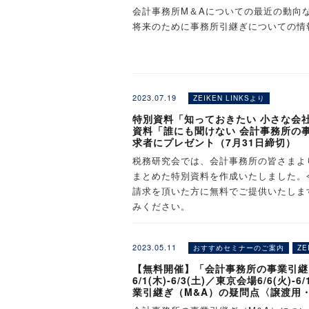
▷関連解説：
「マッチングサイトを使っ
✓ 税理士業界を熟知した税務研究
会計事務所M＆Aについての最近の動向
会計事務所M＆Aの最新動向をお伝えす
■ご提供する資料
✓ 全国の会計事務所とのつながり
≪ 浜松 ≫ 遠鉄百貨店新館 会議室（浜
将来のために事務所引継ぎについての情
[質問]
2026年 8月 25日（火） ①13:00～
◇「
詳細版のM&A株価算定
2026年 10月 28日（水） ①13:00
▼こんなお悩みがある方は、ぜひご参加
どのような理由で、会計事務所・税理士
評価レポート
☑ 60歳を超えているが、後継者候補が
≪ 名古屋 ≫ タイムオフィス名古屋（名古
☑ 最近、自身の体力や健康面で不安を
［参加者のみなさまへのプレゼン
2023.07.19
ZEIKEN LINKSより
2026年 8月 24日（月） ①13:00～
①上記のお申込みフォームより必要事項
☑ 事務所の縮小や廃業を少しでも考え
＜ご不明な点、ご要望などがございまし
2026年 9月 15日（火） ①13:00～
本サービスは株式会
特別資料「知っておきたい 小さな会
☑ 将来の事務所引継ぎのため情報収集
■よくある質問（FAQ）
株式会社税務研究会 M＆A事業部（ZEIKE
資料「誰にも聞けない 会計事務所の
2026年 10月 20日（火） ①13:00
②詳細なM&A株価算定評価レポート作
問合せ先：links@zeiken.co.jp
求者にプレゼント（7月31日締切）
ています
2026年 11月 5日（木） ①13:00～
①特別資料
※資料の受け渡し方法については、お申
税務研究会では、会計事務所の皆さまよ
『誰にも聞けない！ 会計事務所
Q、費用はかかりますか。
まとめた特別資料を作成いたしました。今
≪ 京都 ≫ ニュー末広ビル（京都市下
③ご提供いただいた情報を基に「詳細版
②書籍
株式会社税務研究会とは
A．「無料」でご利用いただけます。た
請求を頂いた方に無料でご提供いたしま
2026年 8月 4日（火） ①13:00～、
※「年買法」と「マルチプル法」の2つ
『会計事務所の事業承継・M＆A
みください。
2026年 9月 10日（木） ①13:00～
〜税務・会計分野における的確な情報提
2026年 10月 5日（月） ①13:00～
④Web面談にて、作成した「評価レポー
当社は昭和22年4月、「納税者と税務
Q、事前に相談したい場合はどうしたら
※上記特典は、説明会にご参加いただい
2026年 11月 6日（金） ①13:00～
際の交渉のポイントについて、ご説明い
その年の11月には旬刊「税務通信」を
2023.05.11
おすすめセミナーのご案内
ZE
A．右記メールアドレス宛（links@ze
となります。
※弊社提携会社と譲渡希望企業オーナー
通じて広く社会に貢献する」ことを企業
①特別資料
「知ってお
た上で、弊社または弊社提携アドバイザ
≪ 大阪 ≫ リファレンス大阪駅前第４ビ
ます。
【無料開催】「会計事務所の事業引継
6/1(木)‐6/3(土)／東京会場6/6(
2026年 8月 3日（月） ①13:00～、
業引継ぎ（M&A）の疑問点〈譲渡用
▼お申込みはこちらから
2026年 8月 20日（木） ①13:00～
年間売上1,000万円～5億円程度の会
税務研究会パートナーズのM＆A