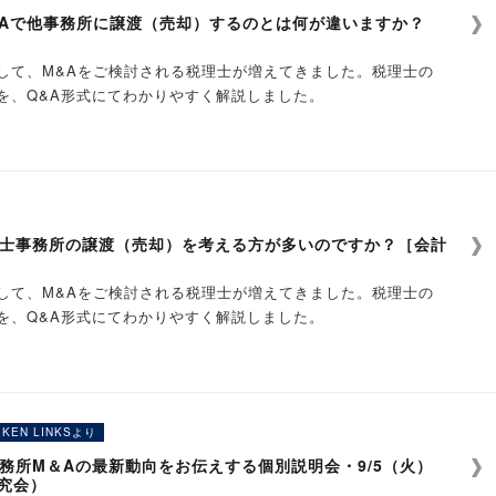
価算定までの流れ】
IKEN LINKS」
か？
びます。
別
&Aで他事務所に譲渡（売却）するのとは何が違いますか？
の株価算定評価レポート」を作成いたします。
ト」をもとに、M&A株式評価の考え方、実際にM&Aで売却する
書の作成、売却スキームの検討、M&Aサイトへの登録、相手探
ーデリジェンス）を対応します。
円」
ネットワーク生かした、会計事務所の事業引継ぎをサポートする
の内1-8-2）
の評価方法で算定します。
」へご登録ください！
社税務研究会が運営しています
たします。
監査対応、最終契約の締結立ち合いなどです。
価×10%＋100万円」
して、M&Aをご検討される税理士が増えてきました。税理士の
②13:00～、③15:00～、④17:00～
業引継ぎに関する情報を随時お届けいたします。
。法律事務に関するサービスを必要な場合は弁護士をご紹介いた
」をご希望の場合
◇
譲受希望］
0万円、上記②の金額が1,000万円超の場合は1,000万円
計業界・会計事務所と共に歩んできた税務研究会だからこそ、税理
を、Q&A形式にてわかりやすく解説しました。
、②13:00～、③15:00～、④17:00～
ト」をもとに、M&A株式評価の考え方、実際にM&Aで売却する
ービスを希望する場合は別途料金が発生する場合があります。
ォームのご入力後に税務研究会と面談させていただく場合がござ
受領する承継対価以外にも退職金や役員借入金の返済・配当等す
る事業引継ぎのサポートを行うことができます。
、②13:00～、③15:00～、④17:00～
たします。
会社に成約手数料をお支払いいただきます。
は、本登録を受け付けられない場合がございます。予めご了承く
②13:00～、③15:00～、④17:00～
様との面談時には「売却候補先リスト」についてもご説明いたし
おります！
供を通じて広く社会に貢献する〜
買手の会計事務所は見つかりますか？
（仮契約）時等に中間報酬を頂戴する場合がございます。
たします（回答は本文ページにてご覧ください）
、②13:00～、③15:00～、④17:00～
をご記入のうえお申込みください。
当局との架け橋」となることを目的に創設されました。
会計事務所との顧問契約は継続されるのでしょうか？
紹介手数料をお支払いいたします。
会がサポート
、②13:00～、③15:00～、④17:00～
創刊し、以来一貫して「税務･会計分野における的確な情報提供を
むように、譲渡企業の事業をよくご理解されている会計事務所と
会スタッフが対応
、②13:00～、③15:00～、④17:00～
め、資料（M&A株価算定エクセルシート）ご提供ください。
理念として、歩み続けております。
るケースが多いように思います。また、当社提携会社からも譲受
。法律事務に関するサービスを必要な場合は弁護士をご紹介いた
による太いネットワーク
、②13:00～、③15:00～、④17:00～
士事務所の譲渡（売却）を考える方が多いのですか？［会計
のうえご提供いたします。なお、ご提出いただく資料が不足してい
込み後にお伝えいたします。
す。ただし、最終的には譲受け企業様のお考えによることになり
ービスを希望する場合は別途料金が発生する場合があります。
、②13:00～、③15:00～、④17:00～
ストをお出しできない場合があります。予めご了承ください。
から↓
携会社より異なる場合がございます。ご契約前に当社提携会社提
して、M&Aをご検討される税理士が増えてきました。税理士の
はありません。あくまでも売買取引価額の参考としてご活用くだ
の株価算定評価レポート」を作成いたします。
IKEN LINKS」
UM横浜西口（横浜市西区南幸2-19-9）
を、Q&A形式にてわかりやすく解説しました。
すので、将来にわたり同一価額での評価を保証するものではござ
法」による評価方法でのみ算定します（「マルチプル法」による算
現在の情報です。予告なく変更となる場合がございます。予めご了承
ネットワーク生かした、会計事務所の事業引継ぎをサポートする
、②15:00～、③17:00～
価算定では、「売却候補先リスト」は作成いたしません。
かありますか？
れることはありません。
、②15:00～、③17:00～
るサービスにおいて、利用者と弊社提携会社との間に発生したト
願いいたします。また、顧問先様からご相談される場合も多いか
Aで他事務所に譲渡（売却）するのとは何が違いますか？
たら、お気軽にお問合せください。＞
計業界・会計事務所と共に歩んできた税務研究会だからこそ、税理
～、②15:00～、③17:00～
たします（回答は本文ページにてご覧ください）
て、当社はいかなる責任も負わず、保証も行いません。
ト」をもとに、M&A株式評価の考え方、実際にM&Aで売却する
としてサポートしていただけるとありがたいです。
N LINKS）
る事業引継ぎのサポートを行うことができます。
会社ストライク
、ビジネスサクセション株式会社
）が行います。
たします。
IKEN LINKSより
議室（静岡市葵区黒金町49）
を検討中の方へ
、②15:00～、③17:00～
務所M＆Aの最新動向をお伝えする個別説明会・9/5（火）
たスモールM&A」が活況なワケ
会がサポート
研究会）
、②15:00～、③17:00～