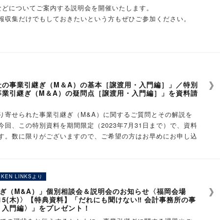
たスモールM&A」では、買い手候補が7社以上
会スタッフが対応
などについてご案内する説明会を開催いたします。
る個別勉強会を全国で開催中！
による太いネットワーク
松市中央区旭町12-1）
報収集だけでもしておきたいという方もぜひご参加ください。
、②15:00～、③17:00～
」をご希望の場合
◇
～、②15:00～、③17:00～
ください！
事務所の譲渡（売却）を考える方が多いのですか？
いない
屋市中村区名駅2-41-10）
感じている
ト］
、②15:00～、③17:00～
をご記入のうえお申込みください。
たことがある
たら、お気軽にお問合せください。＞
、②15:00～、③17:00～
社税務研究会パートナーズが運営し
社の事業引継ぎ（M＆A）の基本［譲渡用・入門編］」／特別
だけでもしておきたい
N LINKS）
事業引継ぎ（M＆A）の疑問点［譲渡用・入門編］」を資料請
～、②15:00～、③17:00～
成のため、決算書（3期分）をご提供ください。
、②15:00～、③17:00～
込み後にお伝えいたします。
り寄せられた事業引継ぎ（M&A）に関するご質問とその解説を
の事業引継ぎ（M＆A）の疑問点【譲渡用・入門編】』
回、この特別資料を期間限定（2023年7月31日まで）で、資料
京区東洞院通塩小路上る東塩小路町５４１−１）
の株価算定評価レポート」を作成いたします。
だし、Web面談にかかる通信料はお客様負担となります。
す。数に限りがございますので、ご希望の方はお早めにお申し込
②15:00～、③17:00～
の評価方法で算定します。
の実務』
、②15:00～、③17:00～
供を通じて広く社会に貢献する〜
、②15:00～、③17:00～
ト」をもとに、M&A株式評価の考え方、実際にM&Aで売却する
当局との架け橋」となることを目的に創設されました。
いいでしょうか。
た会計事務所の譲渡（売却）をご検討の所長税理士の方のみ対象
、②15:00～、③17:00～
たします。
創刊し、以来一貫して「税務･会計分野における的確な情報提供を
IKEN LINKSより
iken.co.jp）にご相談内容ご連絡ください。ご相談内容をお伺いし
様との面談時には「売却候補先リスト」についてもご説明いたし
理念として、歩み続けております。
きたい 小さな会社の事業引継ぎ（M＆A
ーを交えて事前にお打合せをさせて頂きます。
ル（大阪市北区梅田1-11-4）
ぎ（M&A）」個別相談会＆説明会のお知らせ〈福岡会場
火)‐6/15(木)〉【特典資料】「だれにも聞けない‼ 会計事務所の事
②15:00～、③17:00～
・入門編〉」をプレゼント！
、②15:00～、③17:00～
社経営者（または、経営者をサポートする会計事務所）向けに、事業
サービス「ZEIKEN LINKS」