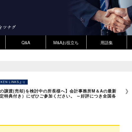
Q&A
M&Aお役立ち
用語集
IKEN LINKSより
所の譲渡(売却)を検討中の所長様へ】会計事務所M＆Aの最新
定特典付き）にぜひご参加ください。 ～好評につき全国各