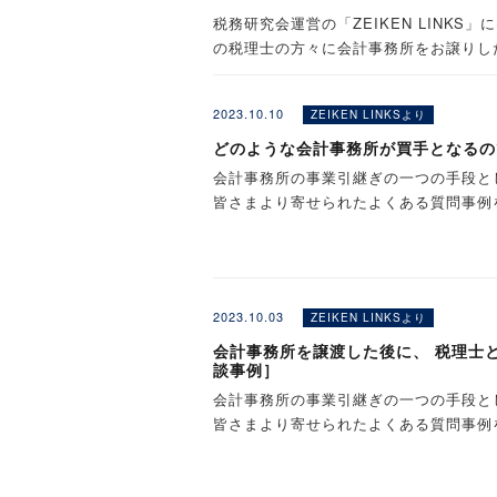
③ 譲渡希望企業のオーナー様との面談
■対象する譲渡企業様
〜ご登録いただいた方へ、
税務研究会運営の「ZEIKEN LINK
※会計事務所M&A仲介サービスを弊社
の税理士の方々に会計事務所をお譲りし
※ M&A株価算定サービス(無料)には
≪ 札幌 ≫ 札幌国際ビル（札幌市中央区
数料等の支払いが必要になります（最終
税務研究会では、そのような”譲りたい方
■ご提供する資料
簡易版：「年買法」の評価方法で算出
2026年 9月 3日（木） ①11:00～
展開しております。
●年間の売上高1,000万円～2億円程度の
■ 勉強会・個別相談のご案
詳細版：「年買法」と「マルチプル法」
2026年 10月 22日（木） ①11:00～
2023.10.10
ZEIKEN LINKSより
今はまだ、引き継ぎ（譲り受け）につい
※日本国外の会社はお受けできません。
どちらかご希望の方をお選びください。
■ 会計事務所の事業引継ぎ
集を始めてみてはいかがでしょうか。
※反社会的勢力、または反社会的勢力と
どのような会計事務所が買手となるの
※上記③は「詳細版」のみのサービスと
評価レポート
≪ 仙台 ≫ ホテルJALシティ仙台（仙台
もちろん、今すぐ引き継ぎたいという方
※お申込みの状況により対応をお待ちい
◎ 事業引継ぎのご判断にお役立てくだ
会計事務所の事業引継ぎの一つの手段と
2026年 9月 4日（金） ①11:00～
ご登録内容（地域・時期など）にあう、
※当社または当社提携会社がお受けする
皆さまより寄せられたよくある質問事例
■ご利用対象者
2026年 10月 21日（水） ①11:00～
※ご紹介を確約するサービスではありま
◎中小企業のM&Aで実際に用いられる
2026年 11月 19日（木） ①11:00～
出いたします。
※このページでは「質問」のみご紹介い
≪新潟≫ JR東日本ホテルメッツ新潟（新
■サービスの流れ
①会計事務所の引き継ぎをご検討中の方
※年買法とは、算定された時価純資産に
2026年 10月 16日（金） ①13:00
2023.10.03
②会計事務所の引き受けをご検討中の方
ZEIKEN LINKSより
■若手・中堅税理士／税理士
価する手法です。マルチプル法とは、類
※秘密厳守で対応いたします。
会計事務所を譲渡した後に、 税理士
です。
≪金沢≫ ガーデンホテル金沢（金沢市本町
※ご登録内容やご要望の確認のため、フ
談事例］
◇会計事務所様よりご紹介いただいた場
※簡易版のM&A株価算定をご希望の場
2026年 9月 29日（火） ①11:00～
［
税理士事務所の「引継ぎ手」登録フォ
す。なお、ご登録内容によりましては、
会計事務所の事業引継ぎの一つの手段と
2026年 10月 23日（金） ①11:00～
・M&Aで事業売却を検討中で、とりあ
い。
皆さまより寄せられたよくある質問事例
①お問合せフォームへのご記入
[質問]
・M＆Aで売却した際の価格の目安を知
お問合せフォームにて、ご相談の案件内
なお、本サービスは、譲渡希望の企業（
≪松本≫ TKP松本カンファレンスセンタ
▼ご登録いただいた方には、下記の情報
■ご登録いただくと、下記
※必要に応じて当社よりメール・電話等
ートする会計事務所等に限らせていただき
2026年 9月28日（月） ①11:00～、
＞税理士事務所の引継ぎ案件情報
上記のようなお考えはございませんか？
どのような会計事務所が買手となるので
※このページでは「質問」のみご紹介い
↓