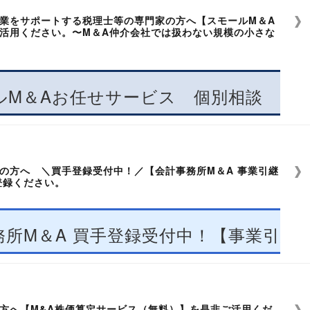
間は前後する場合がございます。
業をサポートする税理士等の専門家の方へ【スモールM＆A
活用ください。〜M＆A仲介会社では扱わない規模の小さな
 ▽
下記のサービスを無料で受けられます。
が、ご了承のほどよろしくお願い申し上げます。
。
多くいただいております。
ルM＆Aお任せサービス 個別相談
になるのか？
関する個別相談会、勉強会への参加
下記リンクよりご利用いただけます。
らかかるのか？
関する情報（お役立ち情報、案件ニーズ情報など）の提供
ようになるのか？
なるのか？
随時お届けいたします。ご登録内容によってはご案内できない情
から」
準備をすればよいのか？
。
の方へ ＼買手登録受付中！／【会計事務所M＆A 事業引継
アカデミー）
登録ください。
約するサービスではございません。
務サポートをご希望の場合は弊社とのM&A仲介契約の締結が必要
い」「信頼できる専門家が見つからない」「M
務所M＆A 買手登録受付中！【事業引継
ちらから
。
モールM&A」お任せサービス
方へ【M&A株価算定サービス（無料）】を是非ご活用くだ