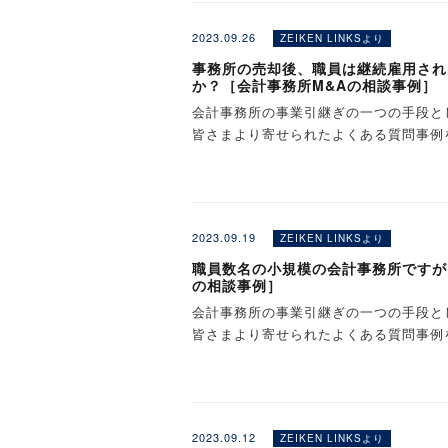
ている会社様（そのグループ会社等を含
2026年 11月16日（月） ①11:00～
＞セミナー・勉強会に関する情報
「M＆A株価算定サービス」にお申込み
■よくある質問（FAQ）
②メールまたは電話による打合せ
ださい。
＞その他、若手中堅税理士向けの情報
ージを膨らませることができます。
2023.09.26
ZEIKEN LINKSより
当社または当社提携会社より、メールま
≪宇都宮≫ ホテルマイステイズ宇都宮（
●会計事務所の事業引継ぎ（M&A）に
今後の事業売却の計画について、より具
※本ページの情報は2025年4月1日現
合せを行います。
事務所の売却後、職員は継続雇用され
※本ページの情報は2024年6月10日
2026年 10月 8日（木） ①13:00～
●会計事務所の事業引継ぎ（M&A）に
（M&Aで売却した際の価格の目安）を
い。
か？［会計事務所M&Aの相談事例］
■お申込みで、下記のサービ
↓
い。
Q．依頼できる会社の規模はどれくらい
2026年 11月 18日（水） ①13:00
※各種のご案内はご登録内容に合わせて
▼以下の項目に一つでもあてはまる方は
Q．財務デューデリジェンスや企業価値
③貴所顧問先のご紹介（M&Aアドバイ
会計事務所の事業引継ぎの一つの手段と
A．年間の売上高が1,000万円から2
報等もございます。予めご了承ください
☑ 将来的に独立開業を目指している
A．財務デューデリジェンス、企業価値
貴所の顧問先様をご紹介いただきます。
皆さまより寄せられたよくある質問事例
であっても、会社の状況等によりお受け
≪高崎≫ Office TAKASAKI BAS
※事業引継ぎ先のご紹介や案件成約を確
[質問]
☑ 顧問先を確保し、活躍の場を広げたい
【お申込み方法について】
●ご不明な点、ご要望などがございまし
ります。ご希望の場合は、お問合せフォ
明をいたします。サービス内容にご納得
2026年 10月 9日（金） ①13:00～
※事業引継ぎ先の詳細情報のご提供や実
☑ 引継ぎの進め方など、基本的な内容
●
簡易
版のM&A株価算定 ：「年買法」
■お申込み後から、M&A株
ZEIKEN LINKS（運営：株式会社
さい。
ザリー業務契約を締結していただきます
2026年 11月 9日（月） ①13:00～
契約の締結が必要です。
☑ 引継ぎを検討中なので、具体的な情
●
詳細版のM&A株価算定 ：中小企業の
会計事務所を譲渡した後に、 税理士と
問合せ先：links@zeiken.co.jp
※必要に応じて、貴所ご担当者様もご同
※このページでは「質問」のみご紹介い
Q．赤字や債務超過の会社でも依頼する
法」の2つの評価方法で算出いたします
↓
「M&A株価算定サービス（無料）」の
◇「簡易
版のM&A株価算定
A．赤字や債務超過の会社もお受けいた
≪ 大宮 ≫ TKP大宮駅西口カンファレ
本サービスは株式会
※年買法とは、算定された時価純資産に
2023.09.19
Q．中小零細企業の経営者ですが、サー
ZEIKEN LINKSより
④後継ぎ探し（マッチング）
※事前にご相談されたい事項がありまし
合もございます。予めご了承ください。
2026年 8月 7日（金） ①13:00～
価する手法です。マルチプル法とは、類
■費用
A．中小零細企業の経営者からの直接の
ノンネームシート（社名が特定されない
職員数名の小規模の会計事務所ですが
2026年 9月 7日（月） ①13:00～
今すぐ会計事務所の譲受（買収）をご検
です。
① ▼こちらのボタンよりご登録ページ
い。
の相談事例］
のネットワークやウェブサービスを活用
●お申込みはこちらから↓↓↓
2026年 10月 7日（水） ①13:00～
下記の「会計事務所 事業引継ぎ サポ
株式会社税務研究会とは
※本サービスは、譲渡希望の企業（おお
◇「
詳細版のM&A株価算定
※必要に応じて、貴所と連絡を取りなが
Q．個人商店なども依頼することはでき
会計事務所の事業引継ぎの一つの手段と
2026年 11月 10日（火） ①13:00
する会計事務所等に限らせていただきます
②M&A株価算定評価レポート作成のた
〜税務・会計分野における的確な情報提
↓
A．個人商店等もお受けいたします。た
皆さまより寄せられたよくある質問事例
登録無料です。
[質問]
る会社様（そのグループ会社等を含む）
※資料の受け渡し方法については、お申
当社は昭和22年4月、「納税者と税務
Q．どのような専門家（専門会社）がサ
⑤買手希望企業のオファーの受け入れ、
めご了承ください。
※会計事務所M&A仲介サービスを弊社
≪ 千葉 ≫ BIZcomfort千葉駅前（千葉
① ▼こちらのボタンよりご登録ページ
い。
その年の11月には旬刊「税務通信」を
A．年間平均5～6件以上のスモールM&
買手企業からの申し出をご判断いただき
携会社に紹介手数料等の支払いが必要に
2026年 8月 27日（木） ①13:10～
③ご提供いただいた情報を基に「簡易版
通じて広く社会に貢献する」ことを企業
事務所の売却後、職員は継続雇用される
す。
開示し、質問のやり取り、トップ会談等
※このページでは「質問」のみご紹介い
2026年 9月 17日（木） ①13:10～
②詳細なM&A株価算定評価レポート作
※簡易版のM&A株価算定では、「年買
↓
Q．このサービスを受けた場合に、譲渡
2026年 10月 6日（火） ①13:10～
※資料の受け渡し方法については、お申
出はいたしません）。簡易版のM&A株
今すぐ会計事務所の譲受（
2023.09.12
⑥基本合意（仮契約）、買収監査（デュ
ZEIKEN LINKSより
A．M&Aアドバイザリー業務料として
2026年 11月 17日（火） ①13:10