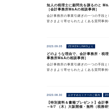
【お申込み後から、M&A株
■ご利用対象者
税務研究会のM＆Aサービス「ZE
Q．どのようなサービスを受けられます
条件面を確認し基本合意（仮契約）を結
支払いいただきます。※以下はすべて税
知人の税理士に顧問先を譲るのと M
③ご提供いただいた情報を基に「詳細版
④Web面談にて、作成した「評価レポー
A．ノンネームシートの作成、企業概要
その後、買手企業からの買収監査（デュ
［会計事務所M&Aの相談事例］
①中間報酬として、基本合意時に「20万
税務研究会では、全国の会計事務所との
≪ 東京 ≫ 鉃鋼ビルディング（千代田区丸
※「年買法」と「マルチプル法」の2つ
「会計事務所 事業引継ぎサポート窓口
本サービスは株式会
際の交渉のポイントについて、ご説明い
し、買い手企業との面談サポート、買収
↓
②成功報酬として、最終契約時に「承継対
サービスをご用意しております。
会計事務所の事業引継ぎの一つの手段と
2026年 8月 6日（木） ①10:00～、
ご登録内容にあわせて、会計事務所の事
※法律事務に関する業務は含まれません
◇「簡易
版のM&A株価算定
⑦譲渡契約の締結（ご成約）
会計事務所の譲り受けをご検討中の方［
※上記②の金額が200万円未満の場合は20
創業75年を超え、長きにわたり税務会
皆さまより寄せられたよくある質問事例
2026年 8月 20日（木） ①10:00～
④Web面談にて、作成した「評価レポー
[質問]
します。その他、基本サービス以外のサ
譲渡契約を締結し、M&Aが成約します。
※ご登録内容やご要望の確認のため、フ
※承継対価総額は、事業の引継ぎに伴い
士先生の立場に寄り添った、安心感のあ
2026年 8月 28日（金） ①10:00～
株式会社税務研究会とは
際の交渉のポイントについて、ご説明い
ご成約後、貴所顧問先様より、当社提携
います。なお、ご登録内容によりまして
べて含めて算出します。
2026年 9月 8日（火） ①10:00～、
※弊社提携会社と譲渡希望企業オーナー
▼全国各地の買手事務所登録を受付けて
〜税務・会計分野における的確な情報提
職員数名の小規模の会計事務所ですが、
※当社提携会社によりましては基本合意
ださい。
※このページでは「質問」のみご紹介い
2026年 9月 18日（金） ①10:00～
ます。
☑ 新たな顧客を獲得したい
①上記のお申込みフォームより必要事項
当社は昭和22年4月、「納税者と税務
Q．紹介した顧問先が譲渡された場合、
※貴所顧問先様からのご入金後、貴所に
✓ 税務通信でおなじみの税務研究
2026年 10月 14日（水） ①10:00～
☑ 経験豊富な人材を確保したい
その年の11月には旬刊「税務通信」を
A．譲渡企業の事業がこれまで通りに進
2023.09.05
ZEIKEN LINKSより
✓ 税理士業界を熟知した税務研究
2026年 10月 15日（木） ①10:00～
［注意事項］
☑ 他地域へ進出したい
②M&A株価算定評価レポート作成のた
通じて広く社会に貢献する」ことを企業
の顧問契約を少なくとも数年間は継続す
※法律事務に関する業務は含まれません
✓ 全国の会計事務所とのつながり
2026年 11月 11日（水） ①10:00～
どのような理由で、会計事務所・税理
・評価レポートはWeb面談にてご説明
☑ 業務のカバー範囲を広げたい
※資料の受け渡し方法については、お申
企業には顧問先を継続するように促しま
します。その他、基本サービス以外のサ
事務所M&Aの相談事例］
2026年 11月 12日（木） ①10:00～
る場合は、評価レポートや売却候補先リ
■登録をご希望の方はこちら
ます。
※サービス内容の詳細や料金は、当社提
会計事務所の事業引継ぎの一つの手段と
・実際の売買取引価額を保証するもので
③ご提供いただいた情報を基に「簡易版
税務研究会のM＆Aサービス「ZE
示の案内書等をご確認ください。
≪ 横浜 ≫ TKPガーデンシティPREMI
皆さまより寄せられたよくある質問事例
さい。また、現時点での評価額になりま
※簡易版のM&A株価算定では、「年買
[質問]
※本ページの情報は2024年7月16日
税務研究会では、全国の会計事務所との
2026年 8月 21日（金） ①13:00～
いません。
出はいたしません）。簡易版のM&A株
Q．当社（会計事務所）がすることは何
※ご登録情報がサイト上に無断で公開さ
ください。
サービスをご用意しております。
2026年 10月 2日（金） ①13:00～
・本サービスまたは本サービスに関連す
A．決算資料のご準備等でのご協力をお
知人の税理士に顧問先を譲るのと M&
＜ご不明な点、ご要望などがございまし
創業75年を超え、長きにわたり税務会
2026年 11月 13日（金） ①13:00
※このページでは「質問」のみご紹介い
ラブル、損害その他の一切の事項に対し
④Web面談にて、作成した「評価レポー
と思いますので、顧問先様の良き相談役
株式会社税務研究会 M＆A事業部（ZEIKE
士先生の立場に寄り添った、安心感のあ
・M&A株価算定は弊社提携会社（株式
際の交渉のポイントについて、ご説明い
問合せ先：links@zeiken.co.jp
2023.08.30
おすすめセミナーのご案内
ZE
≪ 静岡 ≫ JR静岡駅ビル パルシェ会
会計事務所の譲渡（売却）
2026年 9月 14日（月） ①13:00～
【特別資料＆書籍プレゼント】会計事
▷関連解説：
「マッチングサイトを使っ
✓ 税務通信でおなじみの税務研究
～9/7 （木）大阪開催・無料（税務
2026年 11月 4日（水） ①13:00～