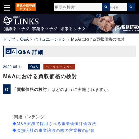
検
検
新規会員登録
カテゴリ
▼
索
ログイン
索
対
開
象:
始
トップ
>
Q&A
>
バリュエーション
>
M&Aにおける買収価格の検討
Q&A 詳細
2020.05.11
Q&A
バリュエーション
M&Aにおける買収価格の検討
Q
「買収価格の検討」
はどのように実施されますか。
[関連コンテンツ]
◆M&A実務で採用される事業価値評価方法
◆欠損会社の事業譲渡の際の営業権の評価