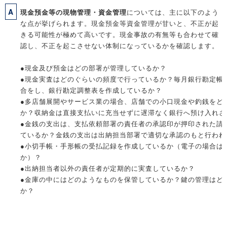
A
現金預金等の現物管理・資金管理
については、主に以下のよう
な点が挙げられます。現金預金等資金管理が甘いと、不正が起
きる可能性が極めて高いです。現金事故の有無等も合わせて確
認し、不正を起こさせない体制になっているかを確認します。
●現金及び預金はどの部署が管理しているか？
●現金実査はどのぐらいの頻度で行っているか？毎月銀行勘定帳
合をし、銀行勘定調整表を作成しているか？
●多店舗展開やサービス業の場合、店舗での小口現金や釣銭をど
か？収納金は直接支払いに充当せずに遅滞なく銀行へ預け入れさ
●金銭の支出は、支払依頼部署の責任者の承認印が押印された請
ているか？金銭の支出は出納担当部署で適切な承認のもと行われ
●小切手帳・手形帳の受払記録を作成しているか（電子の場合は
か）？
●出納担当者以外の責任者が定期的に実査しているか？
●金庫の中にはどのようなものを保管しているか？鍵の管理はど
か？