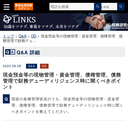
検
検
新規会員登録
カテゴリ
▼
索
ログイン
索
対
開
象:
始
トップ
>
Q&A
>
DD
>
現金預金等の現物管理・資金管理、債権管理、債
務管理で財務デュ…
Q&A 詳細
2020.08.08
Q&A
DD
現金預金等の現物管理・資金管理、債権管理、債務
管理で財務デューディリジェンス時に聞くべきポイ
ント
Q
現状の各種管理状況のうち、現金預金等の現物管理・資金管
理、債権管理、債務管理で財務デューディリジェンス時に聞く
べきポイントを教えてください。