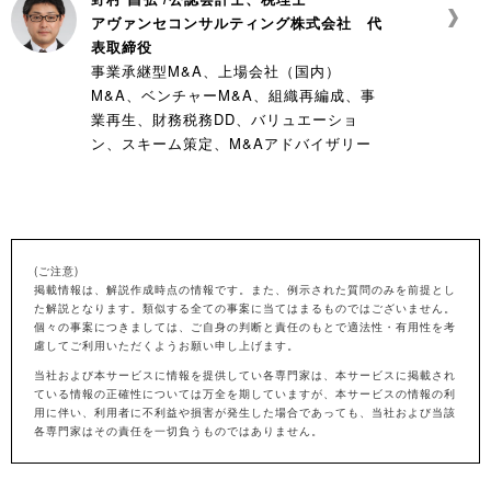
アヴァンセコンサルティング株式会社 代
表取締役
事業承継型M&A、上場会社（国内）
M&A、ベンチャーM&A、組織再編成、事
業再生、財務税務DD、バリュエーショ
ン、スキーム策定、M&Aアドバイザリー
(ご注意)
掲載情報は、解説作成時点の情報です。また、例示された質問のみを前提とし
た解説となります。類似する全ての事案に当てはまるものではございません。
個々の事案につきましては、ご自身の判断と責任のもとで適法性・有用性を考
慮してご利用いただくようお願い申し上げます。
当社および本サービスに情報を提供してい各専門家は、本サービスに掲載され
ている情報の正確性については万全を期していますが、本サービスの情報の利
用に伴い、利用者に不利益や損害が発生した場合であっても、当社および当該
各専門家はその責任を一切負うものではありません。