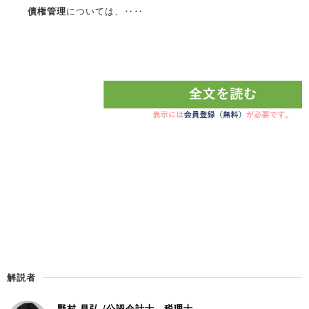
債権管理
については、‥‥
解説者
野村 昌弘 /公認会計士、税理士