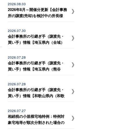
宮市など）、岐阜県内（岐阜駅近
2026.08.03
辺） の事務所との統合を希望して
2026年8月～開催分更新【会計事務
いる税理士事務所】
所の譲渡(売却)を検討中の所長様
へ】会計事務所M＆Aの最新動向を
お伝えする無料個別勉強会（限定
2026.07.30
特典付き）にぜひご参加くださ
会計事務所の引継ぎ手（譲渡先・
い。 ～好評につき全国各地で追加
買い手）情報【埼玉県内（全域）
開催！～
の事務所との統合を希望している
税理士事務所】
2026.07.28
会計事務所の引継ぎ手（譲渡先・
買い手）情報【埼玉県内（熊谷
市、深谷市）、群馬県内（太田
市、伊勢崎市） の事務所との統合
2026.07.28
を希望している税理士事務所】
会計事務所の引継ぎ手（譲渡先・
買い手）情報【和歌山県内（和歌
山市、岩出市、海南市、紀の川市
など）、大阪府内（堺市、岸和田
2026.07.27
市など） の事務所との統合を希望
相続税の小規模宅地特例：特例対
している税理士法人】
象宅地等が順次分割された場合の
更正の請求期限【解説ニュース】