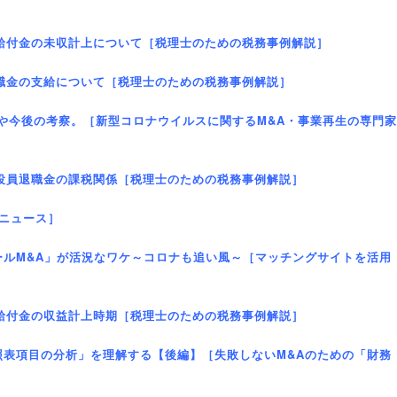
援給付金の未収計上について［税理士のための税務事例解説］
退職金の支給について［税理士のための税務事例解説］
や今後の考察。［新型コロナウイルスに関するM&A・事業再生の専門家
る役員退職金の課税関係［税理士のための税務事例解説］
説ニュース］
ールM&A」が活況なワケ～コロナも追い風～［マッチングサイトを活用
援給付金の収益計上時期［税理士のための税務事例解説］
照表項目の分析」を理解する【後編】［失敗しないM&Aのための「財務