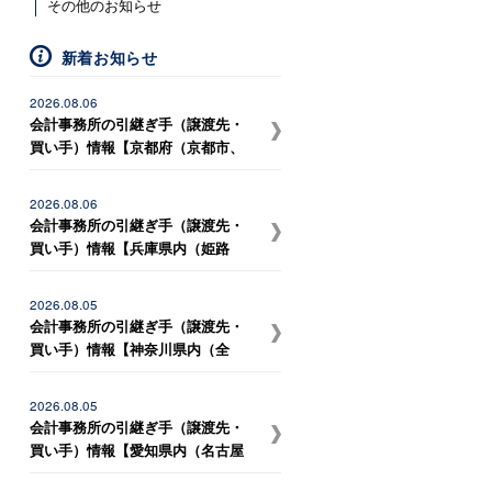
その他のお知らせ
新着お知らせ
2026.08.06
会計事務所の引継ぎ手（譲渡先・
買い手）情報【京都府（京都市、
宇治市など）、滋賀県（大津市、
草津市、守山市、野洲市など） の
2026.08.06
事務所との統合を希望している税
会計事務所の引継ぎ手（譲渡先・
理士事務所】
買い手）情報【兵庫県内（姫路
市、相生市、たつの市など） の事
務所との統合を希望している開業
2026.08.05
独立予定者（30歳代）】
会計事務所の引継ぎ手（譲渡先・
買い手）情報【神奈川県内（全
域）、東京都内（23区内）、埼玉
県内（川口市、戸田市、和光
2026.08.05
市）、 千葉県内（市川市、浦安
会計事務所の引継ぎ手（譲渡先・
市、松戸市、船橋市、習志野市、
買い手）情報【愛知県内（名古屋
千葉市）の事務所との統合を希望
市、岡崎市、安城市、刈谷市、一
している税理士事務所】