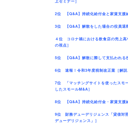
上セミナー］
2位 【Q&A】持続化給付金と家賃支
3位 【Q&A】解散をした場合の役員
４位 コロナ禍における飲食店の売上高
の視点］
5位 【Q&A】解散に際して支払われ
6位 速報！令和3年度税制改正案［解
7位 「マッチングサイトを使ったスモ
したスモールM&A］
8位 【Q&A】持続化給付金・家賃支
9位 財務デューデリジェンス「貸借対
デューデリジェンス」］