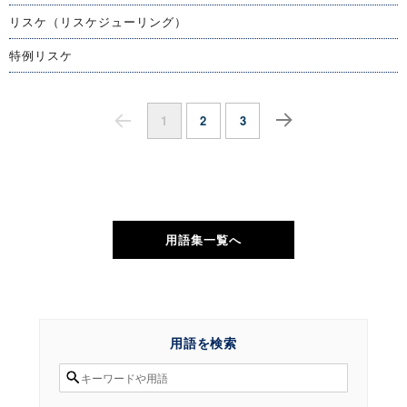
リスケ（リスケジューリング）
特例リスケ
1
2
3
投
ページ
ページ
稿
次のペ
ージ
の
ペ
用語集一覧へ
ー
ジ
送
用語を検索
り
検
索
対
象: