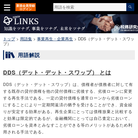
新規会員登録
ログイン
トップ
>
用語集
>
事業再生・企業再生
>
DDS（デット・デット・スワッ
プ）
用語解説
DDS（デット・デット・スワップ） とは
DDS（デット・デット・スワップ）は、債権者が債務者に対して有
する既存の貸付債権を他の貸付債権に劣後する、劣後ローンに変更
する再生手法である。一定の貸付債権を通常ローンから劣後ローン
にすることにより一定期間返済の猶予を受けることができ、資金繰
りが安定する効果がある。再生企業にとっては債権放棄と比較する
と効果は限定的であるが、金融機関にとっては自己査定において、
劣後ローンを資本とみなすことができる等のメリットがあるため利
用される手法である。