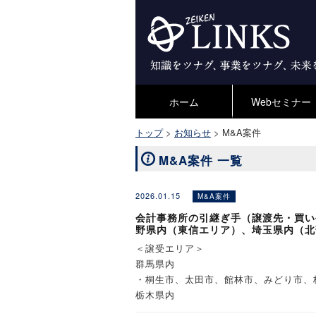
ホーム
Webセミナー
トップ
>
お知らせ
>
M&A案件
M&A案件 一覧
2026.01.15
M&A案件
会計事務所の引継ぎ手（譲渡先・買い
野県内（東信エリア）、埼玉県内（北
＜譲受エリア＞
群馬県内
・桐生市、太田市、館林市、みどり市、
栃木県内
・足利市、佐野市など