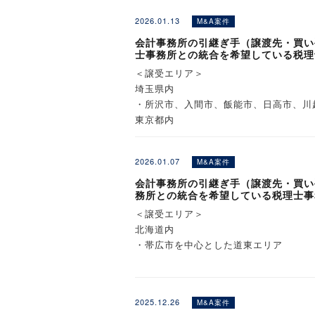
長野県内
2026.01.13
M&A案件
・上田市、佐久市など
埼玉県内
会計事務所の引継ぎ手（譲渡先・買い
士事務所との統合を希望している税理
・深谷市、本庄市など
※詳細は詳細情報ページにてご覧くださ
＜譲受エリア＞
埼玉県内
・所沢市、入間市、飯能市、日高市、川
東京都内
・東村山市、東久留米市、西東京市、清
2026.01.07
M&A案件
※詳細は詳細情報ページにてご覧くださ
会計事務所の引継ぎ手（譲渡先・買い
務所との統合を希望している税理士事
＜譲受エリア＞
北海道内
・帯広市を中心とした道東エリア
※詳細は詳細情報ページにてご覧くださ
2025.12.26
M&A案件