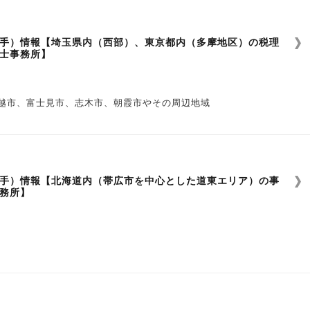
手）情報【埼玉県内（西部）、東京都内（多摩地区）の税理
士事務所】
い
越市、富士見市、志木市、朝霞市やその周辺地域
瀬市やその周辺地域
い
手）情報【北海道内（帯広市を中心とした道東エリア）の事
務所】
い