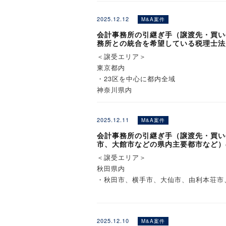
2025.12.12
M&A案件
会計事務所の引継ぎ手（譲渡先・買い
務所との統合を希望している税理士法
＜譲受エリア＞
東京都内
・23区を中心に都内全域
神奈川県内
・横浜市内、川崎市内、相模原市内、藤
千葉県内
2025.12.11
M&A案件
・千葉市内、船橋市内、松戸市内、市川
埼玉県内
会計事務所の引継ぎ手（譲渡先・買い
市、大館市などの県内主要都市など）
・さいたま市内、川口市内、川越市内、
＜譲受エリア＞
※詳細は詳細情報ページにてご覧くださ
秋田県内
・秋田市、横手市、大仙市、由利本荘市
※詳細は詳細情報ページにてご覧くださ
2025.12.10
M&A案件