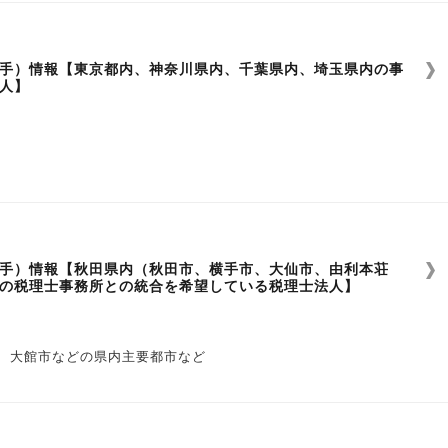
手）情報【東京都内、神奈川県内、千葉県内、埼玉県内の事
人】
沢市内、横須賀市内と中心に県内全域
市内、柏市内を中心に県内全域
手）情報【秋田県内（秋田市、横手市、大仙市、由利本荘
の税理士事務所との統合を希望している税理士法人】
所沢市内、越谷市内を中心に県内全域
い
、大館市などの県内主要都市など
い