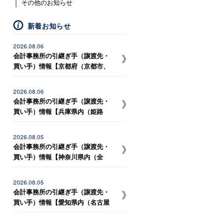
その他のお知らせ
新着お知らせ
2026.08.06
会計事務所の引継ぎ手（譲渡先・
買い手）情報【京都府（京都市、
宇治市など）、滋賀県（大津市、
草津市、守山市、野洲市など） の
2026.08.06
事務所との統合を希望している税
会計事務所の引継ぎ手（譲渡先・
理士事務所】
買い手）情報【兵庫県内（姫路
市、相生市、たつの市など） の事
務所との統合を希望している開業
2026.08.05
独立予定者（30歳代）】
会計事務所の引継ぎ手（譲渡先・
買い手）情報【神奈川県内（全
域）、東京都内（23区内）、埼玉
県内（川口市、戸田市、和光
2026.08.05
市）、 千葉県内（市川市、浦安
会計事務所の引継ぎ手（譲渡先・
市、松戸市、船橋市、習志野市、
買い手）情報【愛知県内（名古屋
千葉市）の事務所との統合を希望
市、岡崎市、安城市、刈谷市、一
している税理士事務所】