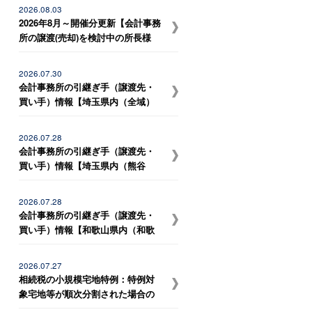
宮市など）、岐阜県内（岐阜駅近
2026.08.03
辺） の事務所との統合を希望して
2026年8月～開催分更新【会計事務
いる税理士事務所】
所の譲渡(売却)を検討中の所長様
へ】会計事務所M＆Aの最新動向を
お伝えする無料個別勉強会（限定
2026.07.30
特典付き）にぜひご参加くださ
会計事務所の引継ぎ手（譲渡先・
い。 ～好評につき全国各地で追加
買い手）情報【埼玉県内（全域）
開催！～
の事務所との統合を希望している
税理士事務所】
2026.07.28
会計事務所の引継ぎ手（譲渡先・
買い手）情報【埼玉県内（熊谷
市、深谷市）、群馬県内（太田
市、伊勢崎市） の事務所との統合
2026.07.28
を希望している税理士事務所】
会計事務所の引継ぎ手（譲渡先・
買い手）情報【和歌山県内（和歌
山市、岩出市、海南市、紀の川市
など）、大阪府内（堺市、岸和田
2026.07.27
市など） の事務所との統合を希望
相続税の小規模宅地特例：特例対
している税理士法人】
象宅地等が順次分割された場合の
更正の請求期限【解説ニュース】