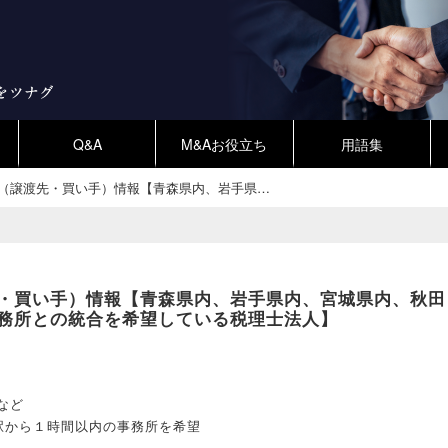
Q&A
M&Aお役立ち
用語集
（譲渡先・買い手）情報【青森県内、岩手県…
・買い手）情報【青森県内、岩手県内、宮城県内、秋田
務所との統合を希望している税理士法人】
など
駅から１時間以内の事務所を希望