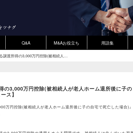
Q&A
M&Aお役立ち
用語集
譲渡所得の3,000万円控除(被相続人…
の3,000万円控除(被相続人が老人ホーム退所後に子の
ュース】
000万円控除(被相続人が老人ホーム退所後に子の自宅で死亡した場合)
。
の3,000万円控除の適用をめぐる問題です。被相続人は住んでいた家