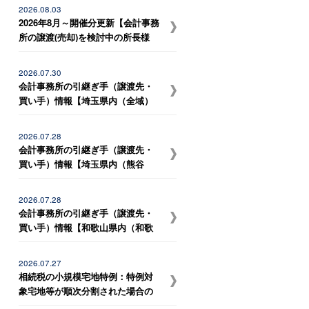
宮市など）、岐阜県内（岐阜駅近
2026.08.03
辺） の事務所との統合を希望して
2026年8月～開催分更新【会計事務
いる税理士事務所】
所の譲渡(売却)を検討中の所長様
へ】会計事務所M＆Aの最新動向を
お伝えする無料個別勉強会（限定
2026.07.30
特典付き）にぜひご参加くださ
会計事務所の引継ぎ手（譲渡先・
い。 ～好評につき全国各地で追加
買い手）情報【埼玉県内（全域）
開催！～
の事務所との統合を希望している
税理士事務所】
2026.07.28
会計事務所の引継ぎ手（譲渡先・
買い手）情報【埼玉県内（熊谷
市、深谷市）、群馬県内（太田
市、伊勢崎市） の事務所との統合
2026.07.28
を希望している税理士事務所】
会計事務所の引継ぎ手（譲渡先・
買い手）情報【和歌山県内（和歌
山市、岩出市、海南市、紀の川市
など）、大阪府内（堺市、岸和田
2026.07.27
市など） の事務所との統合を希望
相続税の小規模宅地特例：特例対
している税理士法人】
象宅地等が順次分割された場合の
更正の請求期限【解説ニュース】