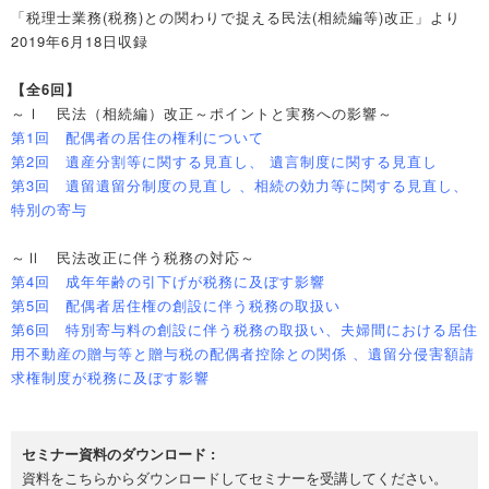
「税理士業務(税務)との関わりで捉える民法(相続編等)改正」より
2019年6月18日収録
【全6回】
～Ⅰ 民法（相続編）改正～ポイントと実務への影響～
第1回 配偶者の居住の権利について
第2回 遺産分割等に関する見直し、 遺言制度に関する見直し
第3回 遺留遺留分制度の見直し 、相続の効力等に関する見直し、
特別の寄与
～Ⅱ 民法改正に伴う税務の対応～
第4回 成年年齢の引下げが税務に及ぼす影響
第5回 配偶者居住権の創設に伴う税務の取扱い
第6回 特別寄与料の創設に伴う税務の取扱い、夫婦間における居住
用不動産の贈与等と贈与税の配偶者控除との関係 、遺留分侵害額請
求権制度が税務に及ぼす影響
セミナー資料のダウンロード :
資料をこちらからダウンロードしてセミナーを受講してください。