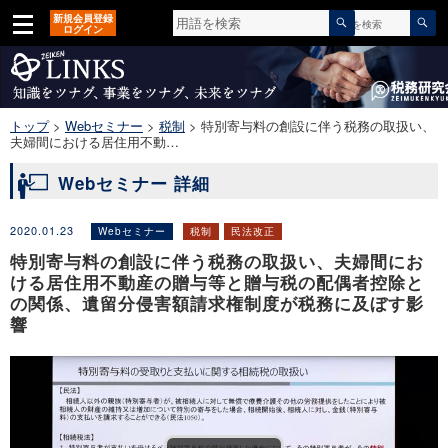
検
検
新規会員登録
カテゴリ
▼
索
ログイン
索
対
開
象:
始
トップ
>
Webセミナー
>
税制
>
特別寄与料の創設に伴う税務の取扱い、
夫婦間における居住用不動…
Webセミナー 詳細
2020.01.23
Webセミナー
税制
民法改正
特別寄与料の創設に伴う税務の取扱い、夫婦間にお
ける居住用不動産の贈与等と贈与税の配偶者控除と
の関係、遺留分侵害額請求権制度が税務に及ぼす影
響