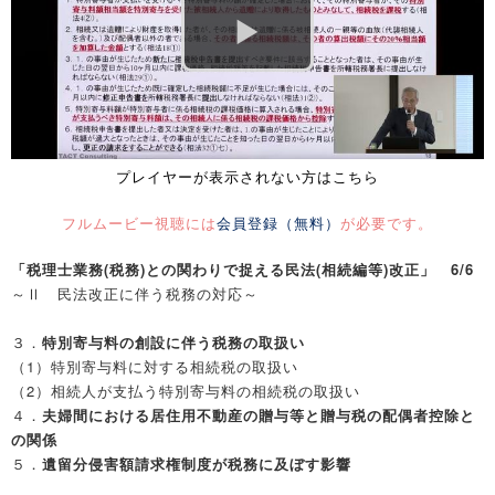
プレイヤーが表示されない方はこちら
フルムービー視聴には
会員登録（無料）
が必要です。
「税理士業務(税務)との関わりで捉える民法(相続編等)改正」 6/
6
～Ⅱ 民法改正に伴う税務の対応～
３．
特別寄与料の創設に伴う税務の取扱い
（1）特別寄与料に対する相続税の取扱い
（2）相続人が支払う特別寄与料の相続税の取扱い
４．
夫婦間における居住用不動産の贈与等と贈与税の配偶者控除と
の関係
５．
遺留分侵害額請求権制度が税務に及ぼす影響