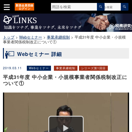
検
検
新規会員登録
カテゴリ
▼
索
ログイン
索
対
開
象:
始
トップ
>
Webセミナー
>
事業承継税制
>
平成31年度 中小企業・小規模
事業者関係税制改正について①
Webセミナー 詳細
2019.03.11
Webセミナー
事業承継税制
シリーズ第1回目
平成31年度 中小企業・小規模事業者関係税制改正に
ついて①