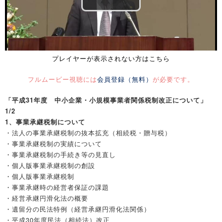
プレイヤーが表示されない方はこちら
フルムービー視聴には
会員登録（無料）
が必要です。
「平成31年度 中小企業・小規模事業者関係税制改正について」
1/2
1、事業承継税制について
・法人の事業承継税制の抜本拡充（相続税・贈与税）
・事業承継税制の実績について
・事業承継税制の手続き等の見直し
・個人版事業承継税制の創設
・個人版事業承継税制
・事業承継時の経営者保証の課題
・経営承継円滑化法の概要
・遺留分の民法特例（経営承継円滑化法関係）
・平成30年度民法（相続法）改正