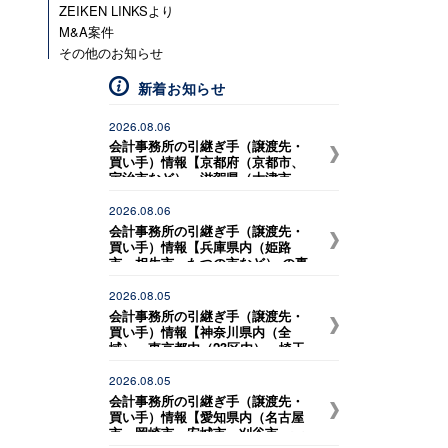
ZEIKEN LINKSより
M&A案件
その他のお知らせ
新着お知らせ
2026.08.06
会計事務所の引継ぎ手（譲渡先・
買い手）情報【京都府（京都市、
宇治市など）、滋賀県（大津市、
草津市、守山市、野洲市など） の
事務所との統合を希望している税
2026.08.06
理士事務所】
会計事務所の引継ぎ手（譲渡先・
買い手）情報【兵庫県内（姫路
市、相生市、たつの市など） の事
務所との統合を希望している開業
独立予定者（30歳代）】
2026.08.05
会計事務所の引継ぎ手（譲渡先・
買い手）情報【神奈川県内（全
域）、東京都内（23区内）、埼玉
県内（川口市、戸田市、和光
市）、 千葉県内（市川市、浦安
2026.08.05
市、松戸市、船橋市、習志野市、
会計事務所の引継ぎ手（譲渡先・
千葉市）の事務所との統合を希望
買い手）情報【愛知県内（名古屋
している税理士事務所】
市、岡崎市、安城市、刈谷市、一