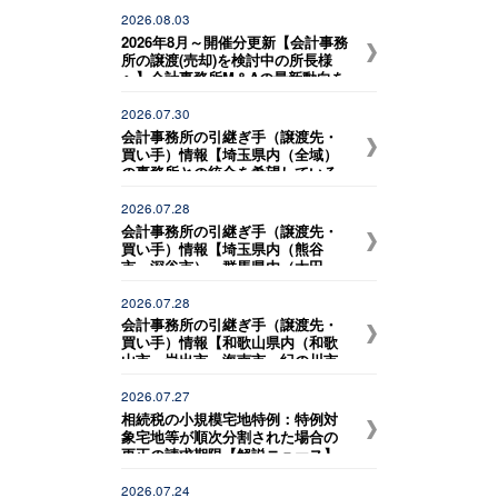
宮市など）、岐阜県内（岐阜駅近
辺） の事務所との統合を希望して
2026.08.03
いる税理士事務所】
2026年8月～開催分更新【会計事務
所の譲渡(売却)を検討中の所長様
へ】会計事務所M＆Aの最新動向を
お伝えする無料個別勉強会（限定
特典付き）にぜひご参加くださ
2026.07.30
い。 ～好評につき全国各地で追加
会計事務所の引継ぎ手（譲渡先・
開催！～
買い手）情報【埼玉県内（全域）
の事務所との統合を希望している
税理士事務所】
2026.07.28
会計事務所の引継ぎ手（譲渡先・
買い手）情報【埼玉県内（熊谷
市、深谷市）、群馬県内（太田
市、伊勢崎市） の事務所との統合
を希望している税理士事務所】
2026.07.28
会計事務所の引継ぎ手（譲渡先・
買い手）情報【和歌山県内（和歌
山市、岩出市、海南市、紀の川市
など）、大阪府内（堺市、岸和田
市など） の事務所との統合を希望
2026.07.27
している税理士法人】
相続税の小規模宅地特例：特例対
象宅地等が順次分割された場合の
更正の請求期限【解説ニュース】
2026.07.24