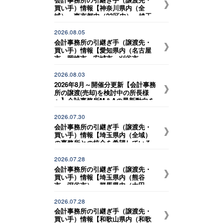
買い手）情報【神奈川県内（全
域）、東京都内（23区内）、埼玉
県内（川口市、戸田市、和光
市）、 千葉県内（市川市、浦安
2026.08.05
市、松戸市、船橋市、習志野市、
会計事務所の引継ぎ手（譲渡先・
千葉市）の事務所との統合を希望
買い手）情報【愛知県内（名古屋
している税理士事務所】
市、岡崎市、安城市、刈谷市、一
宮市など）、岐阜県内（岐阜駅近
辺） の事務所との統合を希望して
2026.08.03
いる税理士事務所】
2026年8月～開催分更新【会計事務
所の譲渡(売却)を検討中の所長様
へ】会計事務所M＆Aの最新動向を
お伝えする無料個別勉強会（限定
特典付き）にぜひご参加くださ
2026.07.30
い。 ～好評につき全国各地で追加
会計事務所の引継ぎ手（譲渡先・
開催！～
買い手）情報【埼玉県内（全域）
の事務所との統合を希望している
税理士事務所】
2026.07.28
会計事務所の引継ぎ手（譲渡先・
買い手）情報【埼玉県内（熊谷
市、深谷市）、群馬県内（太田
市、伊勢崎市） の事務所との統合
を希望している税理士事務所】
2026.07.28
会計事務所の引継ぎ手（譲渡先・
買い手）情報【和歌山県内（和歌