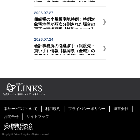
山市、岩出市、海南市、紀の川市
など）、大阪府内（堺市、岸和田
市など） の事務所との統合を希望
2026.07.27
している税理士法人】
相続税の小規模宅地特例：特例対
象宅地等が順次分割された場合の
更正の請求期限【解説ニュース】
2026.07.24
会計事務所の引継ぎ手（譲渡先・
買い手）情報【福岡県（全域）の
事務所との統合を希望している税
理士法人】
本サービスについて
利用規約
プライバシーポリシー
運営会社
お問合せ
サイトマップ
Copyright©
Zeimu Kenkyukai, Allrights reserved.