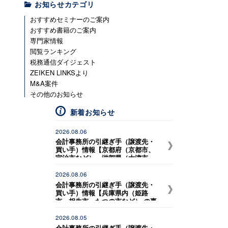
お知らせカテゴリ
おすすめセミナーのご案内
おすすめ書籍のご案内
専門家情報
閲覧ランキング
税務通信ダイジェスト
ZEIKEN LINKSより
M&A案件
その他のお知らせ
新着お知らせ
2026.08.06
会計事務所の引継ぎ手（譲渡先・
買い手）情報【京都府（京都市、
宇治市など）、滋賀県（大津市、
草津市、守山市、野洲市など） の
事務所との統合を希望している税
2026.08.06
理士事務所】
会計事務所の引継ぎ手（譲渡先・
買い手）情報【兵庫県内（姫路
市、相生市、たつの市など） の事
務所との統合を希望している開業
独立予定者（30歳代）】
2026.08.05
会計事務所の引継ぎ手（譲渡先・