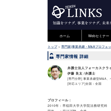
ホーム
Webセミナー
トップ
>
専門家(事業承継・M&Aプロフェッ
専門家情報 詳細
弁護士法人フォーカスクラ
伊藤 良太 /弁護士
[専門分野]
事業承継型M&A
[対応エリア]全国：全国
プロフィール：
2010年：早稲田大学大学院法務研究科
同年 ：司法試験 合格