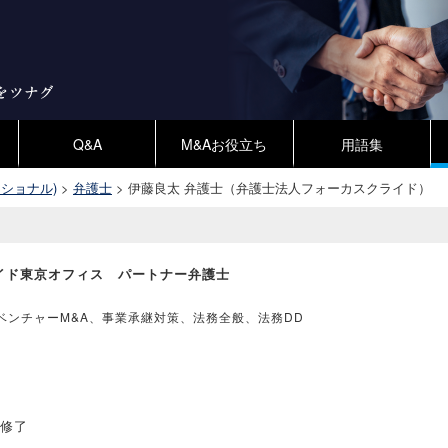
Q&A
M&Aお役立ち
用語集
ショナル)
>
弁護士
>
伊藤良太 弁護士（弁護士法人フォーカスクライド）
イド東京オフィス パートナー弁護士
ベンチャーM&A
事業承継対策
法務全般
法務DD
 修了