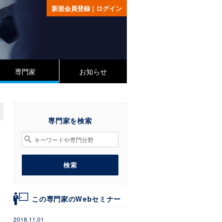
新規会員登録
|
ログイン
専門家
お知らせ
専門家を検索
検
索
対
検索
象:
この専門家のWebセミナー
2018.11.01