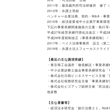
2011年：最高裁判所司法研修所 修了（
2012年：弁護士登録
ベンチャー企業法務、契約・M&A・事
2015年：経済産業省中小企業庁事業環
下記の事業承継関連施策の立案・執行等
平成27年経営承継円滑化法改正 / 平成
平成29年度税制改正（事業承継税制） /
2017年：ベイス法律事務所 設立（第
2019年：弁護士法人フォーカスクライ
【最近の主な講演実績】
・東京商工会議所「徹底解説！事業承継
・中小企業診断士協会事業承継研究会「
・株式会社日税ビジネスサービス主催「
・株式会社税務研究会主催「事業承継対
・株式会社ビズアップ総研主催「民法改
他多数
【主な著書等】
・経済法令研究会「銀行法務２１」No811