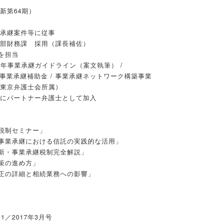
新第64期）
業承継案件等に従事
境部財務課 採用（課長補佐）
を担当
28年事業承継ガイドライン（案文執筆） /
 事業承継補助金 / 事業承継ネットワーク構築事業
二東京弁護士会所属）
ドにパートナー弁護士として加入
税制セミナー」
事業承継における信託の実践的な活用」
新・事業承継税制完全解説」
策の進め方」
正の詳細と相続業務への影響」
／2017年3月号