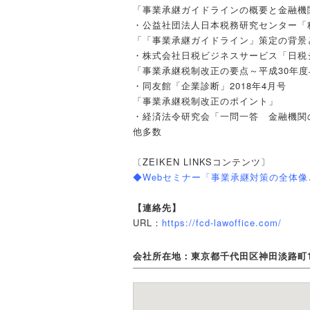
「事業承継ガイドラインの概要と金融機
・公益社団法人日本税務研究センター「税研
「「事業承継ガイドライン」策定の背景
・株式会社日税ビジネスサービス「日税
「事業承継税制改正の要点～平成30年
・同友館「企業診断」2018年4月号
「事業承継税制改正のポイント」
・経済法令研究会「一問一答 金融機関
他多数
〔ZEIKEN LINKSコンテンツ〕
◆Webセミナー「事業承継対策の全体像
【連絡先】
URL：
https://fcd-lawoffice.com/
会社所在地：東京都千代田区神田淡路町1