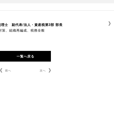
理士 副代表/法人・資産税第3部 部長
対策、組織再編成、税務全般
一覧へ戻る
前へ
次へ