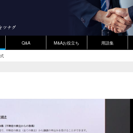
Q&A
M&Aお役立ち
用語集
式