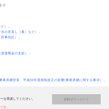
より
など）」
方法の見直し（案）など）」
と民事信託）」
役員退職金の支給）」
」
事業承継対策 平成30年度税制改正の影響(事業承継に関する事項）」
ナーを受講してください。
資料ダウンロード
要です。