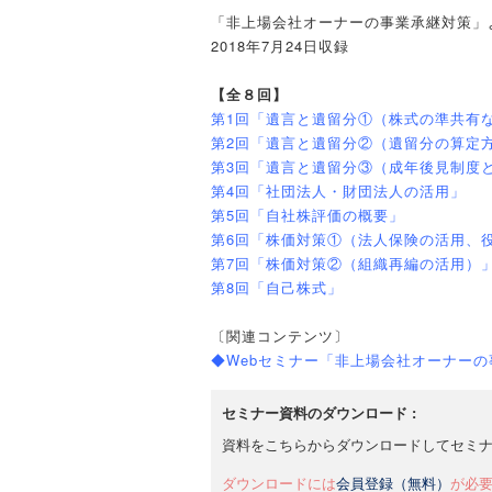
「非上場会社オーナーの事業承継対策」
2018年7月24日収録
【全８回】
第1回「遺言と遺留分①（株式の準共有
第2回「遺言と遺留分②（遺留分の算定
第3回「遺言と遺留分③（成年後見制度
第4回「社団法人・財団法人の活用」
第5回「自社株評価の概要」
第6回「株価対策①（法人保険の活用、
第7回「株価対策②（組織再編の活用）
第8回「自己株式」
〔関連コンテンツ〕
◆Webセミナー「非上場会社オーナーの
セミナー資料のダウンロード :
資料をこちらからダウンロードしてセミ
ダウンロードには
会員登録（無料）
が必