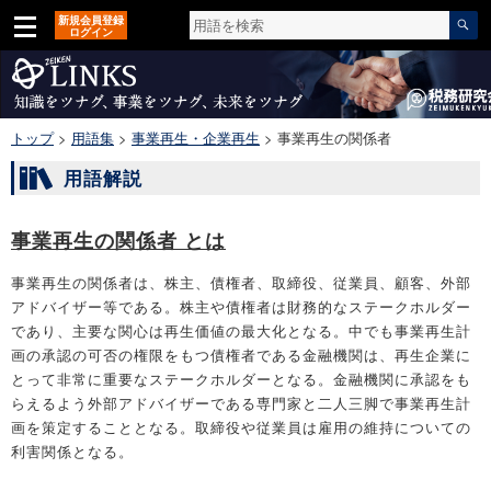
新規会員登録
ログイン
トップ
>
用語集
>
事業再生・企業再生
>
事業再生の関係者
用語解説
事業再生の関係者 とは
事業再生の関係者は、株主、債権者、取締役、従業員、顧客、外部
アドバイザー等である。株主や債権者は財務的なステークホルダー
であり、主要な関心は再生価値の最大化となる。中でも事業再生計
画の承認の可否の権限をもつ債権者である金融機関は、再生企業に
とって非常に重要なステークホルダーとなる。金融機関に承認をも
らえるよう外部アドバイザーである専門家と二人三脚で事業再生計
画を策定することとなる。取締役や従業員は雇用の維持についての
利害関係となる。