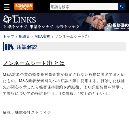
新規会員登録
ログイン
トップ
>
用語集
>
M&A実務
>
ノンネームシート①
用語解説
ノンネームシート① とは
M&A対象企業の概要を対象企業が特定されない程度に匿名でまとめ
たもの。M&A業者が候補先への打診の際に使用する。打診した候補
先が関心を示したら秘密保持契約を締結後、より詳細情報を開示し
て買収についての検討を行う。1次情報、1枚ものともいう。
解説：株式会社ストライク